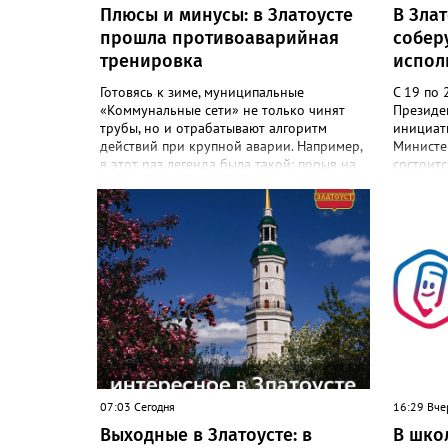
Плюсы и минусы: в Златоусте
В Злат
прошла противоаварийная
собер
тренировка
испол
Готовясь к зиме, муниципальные
С 19 по 
«Коммунальные сети» не только чинят
Президе
трубы, но и отрабатывают алгоритм
инициат
действий при крупной аварии. Например,
Министер
в этот раз легенда была такой: порыв на
состоитс
магистральном трубопроводе, за
конкурс 
«бортом» -10, без тепла и горячей воды
200 учас
63 многоквартирных дома и соцобъекты.
со всей 
Сотрудники предприятия с учебной
главный 
аварией справились. Но участвовавшие в
земли». 
тренировке представители
дня жив
Госжилинспекции отметили и недочёты.
участник
«Например, управляющие компании
наставни
несвоевременно приняли меры для
прошлых 
предотвращения “перемерзания” общей
сообщает
домовой тепловой сети
фестива
многоквартирного дома, отсутствовало
свободны
взаимодействие с ресурсоснабжающей
участво
07:03 Сегодня
16:29 Вче
организацией, ЕДДС и иными службами»,
Челябинс
Выходные в Златоусте: в
В шко
— сообщила начальник Главного
Оренбург