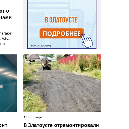
ют о
онами
лагают
 АЗС,
кта
омощью
еды
открытие.
ретики.
бъема
 с
. А
дитель
й
13:00 Вчера
нее. И
онт
В Златоусте отремонтировали