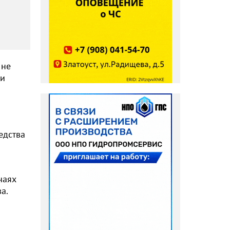
 не
ли
едства
чаях
а.