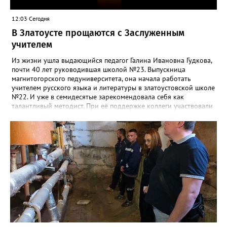
12:03 Сегодня
В Златоусте прощаются с Заслуженным
учителем
Из жизни ушла выдающийся педагог Галина Ивановна Гудкова,
почти 40 лет руководившая школой №23. Выпускница
магнитогорского педуниверситета, она начала работать
учителем русского языка и литературы в златоустовской школе
№22. И уже в семидесятые зарекомендовала себя как
талантливый методист. При её поддержке коллеги участвовали
в профессиональных конкурсах и добивались успехов.
«Благодаря её мудрому руководству в школе сформировался
сильный педагогический коллектив, объединённый общими
ценностями и любовью к своему делу. Для многих Галина
Ивановна навсегда останется не только талантливым
руководителем, но и настоящим Учителем с большой буквы», -
говорится в сообществе школы №23 во ВКонтакте. Свои
соболезнования семье Галины Ивановны выразил глава
Златоуста Олег Решетников. «Её вклад зафиксирован в
важнейших документах школы, но главное - он остался в
людях: в тех учителях, которых она поддержала, в тех
учениках, которых она вдохновила. Заслуженный учитель РФ,
«Отличник народного просвещения», обладатель медали «За