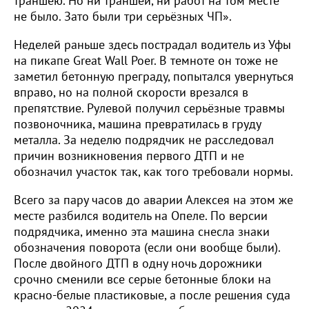
траншею. Но ни траншеи, ни работ на том месте
не было. Зато были три серьёзных ЧП».
Неделей раньше здесь пострадал водитель из Уфы
на пикапе Great Wall Poer. В темноте он тоже не
заметил бетонную преграду, попытался увернуться
вправо, но на полной скорости врезался в
препятствие. Рулевой получил серьёзные травмы
позвоночника, машина превратилась в груду
металла. За неделю подрядчик не расследовал
причин возникновения первого ДТП и не
обозначил участок так, как того требовали нормы.
Всего за пару часов до аварии Алексея на этом же
месте разбился водитель на Опеле. По версии
подрядчика, именно эта машина снесла знаки
обозначения поворота (если они вообще были).
После двойного ДТП в одну ночь дорожники
срочно сменили все серые бетонные блоки на
красно-белые пластиковые, а после решения суда