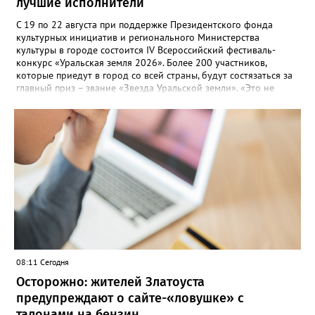
лучшие исполнители
С 19 по 22 августа при поддержке Президентского фонда
культурных инициатив и регионального Министерства
культуры в городе состоится IV Всероссийский фестиваль-
конкурс «Уральская земля 2026». Более 200 участников,
которые приедут в город со всей страны, будут состязаться за
главный приз – звание «Звезда Уральской земли». «Это не
просто конкурс, а четыре дня живого творчества:
прослушивания участников, мастер-классы от ведущих
наставников, выступления победителей прошлых лет и
приглашённых артистов», - сообщает оргкомитет. Вход на все
фестивальные мероприятия будет свободным. В 2025 году в
фестивале участвовали 26 финалистов из городов
Челябинской, Свердловской, Курганской, Оренбургской
областей, Ханты-Мансийского автономного округа и
Республики Башкортостан. Приглашённой звездой стал
идейный вдохновитель, организатор фестиваля, эстрадный
певец, победитель главного патриотического конкурса страны
«Солдатский конверт», лауреат премии в области культуры и
искусства «Золотая лира», участник телевизионных проектов
08:11 Сегодня
на Первом канале, обладатель звания «Голос страны» Алексей
Ковин.
Осторожно: жителей Златоуста
предупреждают о сайте-«ловушке» с
талонами на бензин