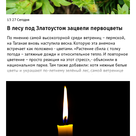
13:27 Сегодня
В лесу под Златоустом зацвели первоцветы
По мнению самой высокогорной среди ветрениц – пермской,
на Таганае вновь наступила весна. Которую эта анемона
встречает как положено - цветами. «Растение сбила с толку
погода – затяжные дожди и относительное тепло. И повторное
цветение – просто реакция на этот стресс», - объяснили в
национальном парке. Там также добавили: хотя нежные белые
цветы и украшают по-летнему зелёный лес, самой ветренице
такой «рецидив» пользы не приносит, а наоборот, забирает
силы перед долгой зимовкой.