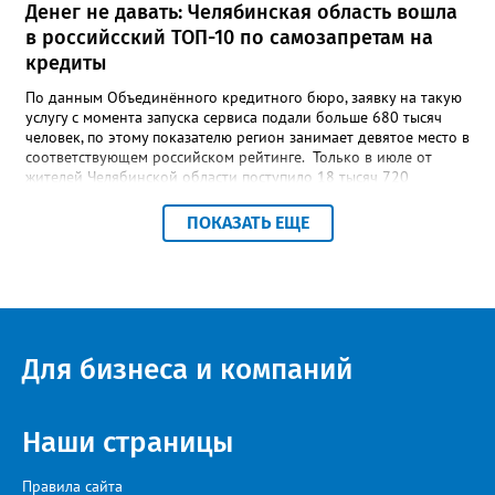
Денег не давать: Челябинская область вошла
в российсский ТОП-10 по самозапретам на
кредиты
По данным Объединённого кредитного бюро, заявку на такую
услугу с момента запуска сервиса подали больше 680 тысяч
человек, по этому показателю регион занимает девятое место в
соответствующем российском рейтинге. Только в июле от
жителей Челябинской области поступило 18 тысяч 720
заявлений на установку ограничений и около 6700 — на их
снятие. В целом не давать им взаймы сегодня просят 543 с
ПОКАЗАТЬ ЕЩЕ
лишним тысячи человек. Почти 89 тысяч за это время решили
запрет отозвать. При этом, утверждают аналитики бюро,
примерно каждый пятый из тех, кто установил самозапрет,
никогда кредиты не брал, столько же погасили долги недавно,
а больше половины имеют долговые обязательства сейчас.
Для бизнеса и компаний
Наши страницы
Правила сайта