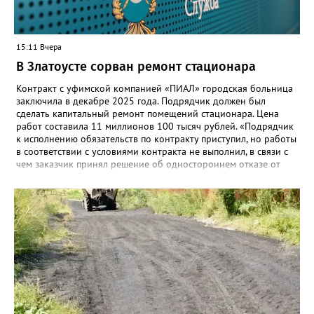
15:11 Вчера
В Златоусте сорван ремонт стационара
Контракт с уфимской компанией «ПИАЛ» городская больница
заключила в декабре 2025 года. Подрядчик должен был
сделать капитальный ремонт помещений стационара. Цена
работ составила 11 миллионов 100 тысяч рублей. «Подрядчик
к исполнению обязательств по контракту приступил, но работы
в соответствии с условиями контракта не выполнил, в связи с
чем заказчик принял решение об одностороннем отказе от
исполнения обязательств по контракту», – сообщили в
Челябинском УФАС. Антимонопольная служба приняла
решение включить ООО «ПИАЛ» в реестр недобросовестных
поставщиков. В чёрном списке уфимский подрядчик будет два
года.