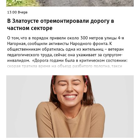
13:00 Вчера
В Златоусте отремонтировали дорогу в
частном секторе
О том, что в порядок привели около 300 метров улицы 4-я
Нагорная, сообщили активисты Народного фронта. К
общественникам обратилась одна из жительниц – ветеран
педагогического труда, сейчас она ухаживает за супругом-
инвалидом. «Дорога годами была в критическом состоянии:
скорая тратила время на объезд разбитого полотна, такси
порой отказывались пробираться к домам, щадя подвеску, а
однажды реанимация не смогла добраться до больного.
Жители писали в администрацию города и другие инстанции,
пытались ремонтировать дорогу своими силами – всё тщетно»,
– рассказали в ОНФ. Общественники подчеркнули: именно
они добились, чтобы участок разровняли и отсыпали. Для
этого потребовалось обратиться в мэрию Златоуста.