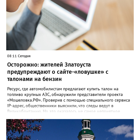
08:11 Сегодня
Осторожно: жителей Златоуста
предупреждают о сайте-«ловушке» с
талонами на бензин
Ресурс, где автомобилистам предлагают купить талон на
топливо крупных АЗС, обнаружили представители проекта
«Мошеловка.РФ». Проверив с помощью специального сервиса
IP-адрес, общественники выяснили, что следы ведут в
Великобританию. Но это оказалось не самое неприятное
открытие. «Сайт не содержит никакой конкретики.
Единственный рабочий элемент страницы — это форма
выбора объема топлива на 10, 50 или 100 литров с
последующим переходом к оплате. А значит, это классическая
ловушка мошенников», - сообщил руководитель Народного