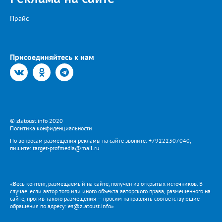
Светлана К., специально для «Златоуст.инфо». Обсуждение
новости здесь ВКОНТАКТЕ https://vk.com/newszlatoust74
Прайс
Присоединяйтесь к нам
© zlatoust.info 2020
Политика конфиденциальности
По вопросам размещения рекламы на сайте звоните: +79222307040,
пишите: target-profmedia@mail.ru
«Весь контент, размещаемый на сайте, получен из открытых источников. В
случае, если автор того или иного объекта авторского права, размещенного на
сайте, против такого размещения — просим направлять соответствующие
обращения по адресу: es@zlatoust.info»