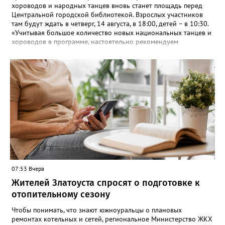
хороводов и народных танцев вновь станет площадь перед
Центральной городской библиотекой. Взрослых участников
там будут ждать в четверг, 14 августа, в 18:00, детей – в 10:30.
«Учитывая большое количество новых национальных танцев и
хороводов в программе, настоятельно рекомендуем
познакомиться с ними на репетициях, которые пройдут 6
(четверг) и 11 (вторник) августа в 18:00 на той же площади, -
сообщают организаторы. И добавляют: - Репетиции состоятся в
любую погоду! Если не на открытом воздухе, то в большом
зале на 5-ом этаже». Праздники для детей и взрослых в этом
году будут объединены общим названием «Златоустовский
народ, вставай в единый хоровод!».
07:53 Вчера
Жителей Златоуста спросят о подготовке к
отопительному сезону
Чтобы понимать, что знают южноуральцы о плановых
ремонтах котельных и сетей, региональное Министерство ЖКХ