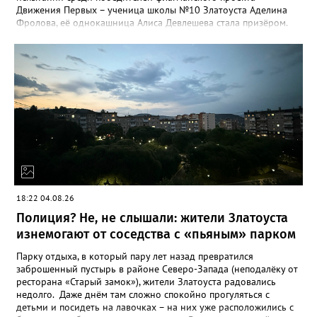
Движения Первых – ученица школы №10 Златоуста Аделина
Фролова, её однокашница Алиса Девлешева стала призёром.
«Церемония закрытия финала прошла в Сибирском
федеральном университете с участием Президента Российской
Федерации Владимира Путина, который поздравил участников
с успешным завершением конкурса и отметил значимость
проекта для развития талантливой молодёжи», - сообщили в
Движении Первых Златоуста. Победителей Всероссийского
конкурса «Большая перемена» ждёт многодневное
«Путешествие мечты» на специальном поезде РЖД по
маршруту Москва-Владивосток с остановками на Байкале и
космодроме Байконур, а также в крупных городах по дороге.
18:22 04.08.26
Полиция? Не, не слышали: жители Златоуста
изнемогают от соседства с «пьяным» парком
Парку отдыха, в который пару лет назад превратился
заброшенный пустырь в районе Северо-Запада (неподалёку от
ресторана «Старый замок»), жители Златоуста радовались
недолго. Даже днём там сложно спокойно прогуляться с
детьми и посидеть на лавочках – на них уже расположились с