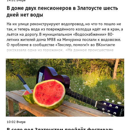
В доме двух пенсионеров в Златоусте шесть
дней нет воды
На их улице реконструируют водопровод, но что-то пошло не
так, и теперь вода из повреждённого колодца идёт не в кран, а
льётся на дорогу. В муниципальном «Водоснабжении» 80-
летних жителей дома №88 на Мичурина послали к водовозке.
О проблеме в сообществе «Текслер, помоги!» во ВКонтакте
рассказала одна из горожанок. «На данное происшествие
аварийная бригада до сих пор не приехала, и по словам
гл.инженера Шепелева А.Н. из обслуживающей организации
МУП ЗГО "Златоустовское Водоснабжение" ул. Островского, 7,
никакие работы по восстановлению подачи воды в дом
проводиться не будут. Вот уже шесть дней пенсионеры без
воды!», - пишет возмущённая женщина (стиль, орфография и
пунктуация авторские). Под обращением есть комментарий
пользователя под ником Olga Vyacheslavovna. Она сообщает:
сейчас МУП «Водоснабжение» ведёт реконструкцию сетей в
посёлке и работать приходится в сложных условиях горной
местности. «К сожалению, в процессе бурения иногда
выявляются или случайно повреждаются существующие вводы
малого диаметра, - отмечает Olga Vyacheslavovna. - Зачастую
10:02 Вчера
такие вводы не отражены в исполнительной документации
либо проходят в непосредственной близости от трассы