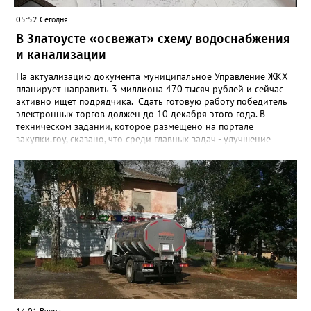
05:52 Сегодня
В Златоусте «освежат» схему водоснабжения
и канализации
На актуализацию документа муниципальное Управление ЖКХ
планирует направить 3 миллиона 470 тысяч рублей и сейчас
активно ищет подрядчика. Сдать готовую работу победитель
электронных торгов должен до 10 декабря этого года. В
техническом задании, которое размещено на портале
закупки.гоу, сказано, что среди главных задач - улучшение
качества жизни и охраны здоровья златоустовцев и
повышение энергоэффективности систем. Кроме электронных
схем, исполнителю нужно разработать предложения по
строительству и реконструкции водоснабжения и канализации,
оценив размер вложений, а также представить перечень
бесхозных объектов и возможные сценарии развития этой
сферы городского хозяйства. В июне 2025 года
«Златоуст.инфо» сообщал о подобных торгах. Тогда цена
вопроса была почти в три раза выше - 9 миллионов 13 тысяч
486 рублей, а в списке работ была разработка электронной
системы ливнёвок.
14:01 Вчера