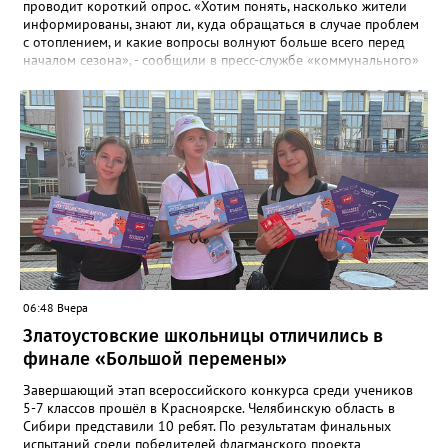
проводит короткий опрос. «Хотим понять, насколько жители
информированы, знают ли, куда обращаться в случае проблем
с отоплением, и какие вопросы волнуют больше всего перед
началом сезона», - сообщили в пресс-службе «коммунального»
ведомства. В анкете, с которой ознакомился «Златоуст.инфо»,
6 вопросов. Южноуральцам, например, предлагают поделиться
опасениями, мучающими их накануне зимы. Среди вариантов:
своевременное начало отопительного сезона, температура в
квартире, возможные аварии и перебои, размер платы за
отопление. А также поставить оценку работе управляющей
компании – в диапазоне от «Безусловно хорошо» до
«Безусловно плохо». «Опрос займет всего пару минут, но ваши
ответы помогут обратить внимание на темы, которые
действительно важны для людей», - утверждают в
министерстве.
06:48 Вчера
Златоустовские школьницы отличились в
финале «Большой перемены»
Завершающий этап всероссийского конкурса среди учеников
5-7 классов прошёл в Красноярске. Челябинскую область в
Сибири представили 10 ребят. По результатам финальных
испытаний среди победителей флагманского проекта