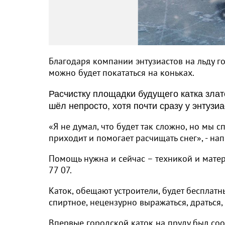
Благодаря компании энтузиастов на льду го
можно будет покататься на коньках.
Расчистку площадки будущего катка зла
шёл непросто, хотя почти сразу у энту
«Я не думал, что будет так сложно, но мы 
приходит и помогает расчищать снег», - нап
Помощь нужна и сейчас – техникой и мате
77 07.
Каток, обещают устроители, будет бесплатны
спиртное, нецензурно выражаться, драться, 
Впервые городской каток на пруду был соо