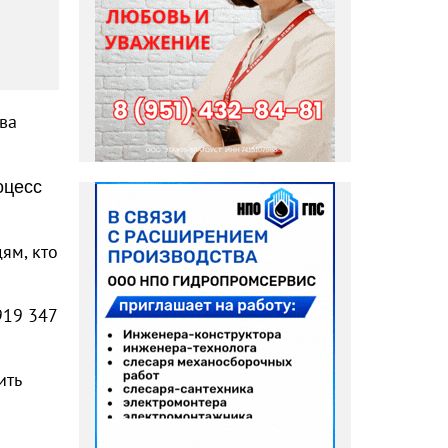
ова
оцесс
ям, кто
919 347
ить