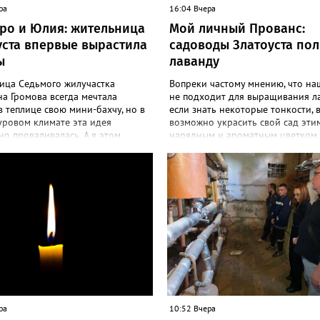
ра
16:04 Вчера
ро и Юлия: жительница
Мой личный Прованс:
уста впервые вырастила
садоводы Златоуста по
ы
лаванду
ица Седьмого жилучастка
Вопреки частому мнению, что на
а Громова всегда мечтала
не подходит для выращивания л
в теплице свою мини-бахчу, но в
если знать некоторые тонкости, 
уровом климате эта идея
возможно украсить свой сад эти
о проваливалась. А в этом
нарядным и ароматным цветком.
 получилось! «Златоуст.инфо»
больше садоводов Златоуста стр
екреты выращивания полосатой
разводить лаванду за её особую 
Сколько раньше не пыталась
и дивный запах. «Златоуст.инфо»
ться пусть маленьким, но своим
об успешном опыте местных дач
м, всё мимо: вырастали до
вырастила лаванду нежно-сирен
бобов и отваливались, -
красивого цвета из семян (на фото
сь со «Златоуст.инфо» садовод.
отметила «Златоуст.инфо» хозяй
 году посадила сорт так
частного дома Екатерина Бойко. 
мых северных арбузов – «Юлия»,
Посадила вдоль забора, потому ч
«Коккоро» (он жёлтый и, говорят,
низины этот цветок не любит. Во
адкий). Вот уже первый на пару
второй год растет и радует меня
рел. Чтобы не оборвал плеть,
просят саженцы: аромат и до них
ваю своих полосатиков в сетках
доносится. В конце лета собираю
ра
10:52 Вчера
вощей или авоськах,
в пучки, сушу – получаются букет