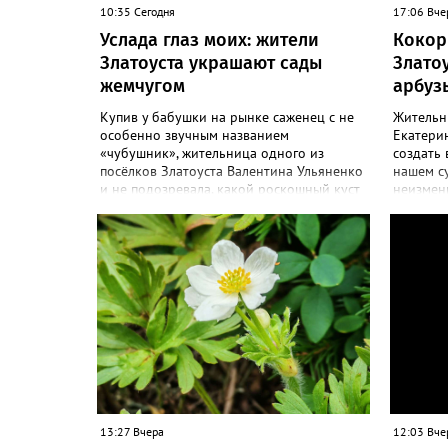
10:35 Сегодня
17:06 Вче
Услада глаз моих: жители
Кокор
Златоуста украшают сады
Злато
жемчугом
арбуз
Купив у бабушки на рынке саженец с не
Жительн
особенно звучным названием
Екатерин
«чубушник», жительница одного из
создать 
посёлков Златоуста Валентина Ульяненко
нашем с
и не подозревала, какой роскошный куст
неизменн
украсит её сад. А аромат – слаще, чем у
сезоне –
жасмина! «Златоуст.инфо» узнал
узнал с
особенности ухода за этим кустарником.
ягоды. «
«Всем своим подругам и коллегам
полакоми
посоветовала непременно посадить
арбузико
чубушник, и его становится в нашем
размера 
городе всё больше, - рассказала нашему
поделила
порталу Валентина. – У меня растёт, на
– В этом
мой взгляд, самый красивый сорт –
называе
«Жемчуг». Моему кусту (на фото) четыре
а также 
года, достаточно компактный. Махровые
очень сл
цветки - диаметром шесть сантиметров.
кило выз
Цветёт в июле не менее трёх недель.
подвеши
13:27 Вчера
12:03 Вче
Oчень ароматный, что редко встречается
из-под о