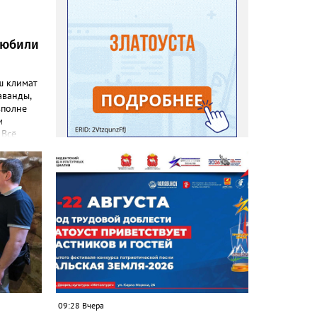
любили
ш климат
аванды,
вполне
м
 Всё
емятся
эстетику
 узнал
ниц. «Я
евого
), -
ка
–
то
т уже
. Соседи
 лаванду
09:28 Вчера
ы и саше