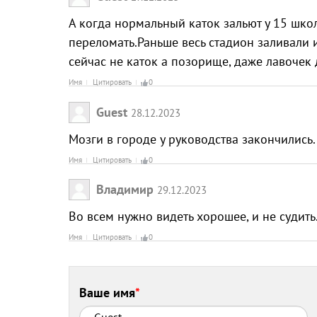
А когда нормальный каток зальют у 15 шко
переломать.Раньше весь стадион заливали 
сейчас не каток а позорище, даже лавочек
Имя
Цитировать
0
Guest
28.12.2023
Мозги в городе у руководства закончились.
Имя
Цитировать
0
Владимир
29.12.2023
Во всем нужно видеть хорошее, и не судить
Имя
Цитировать
0
Ваше имя
*