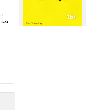
 а
илась?