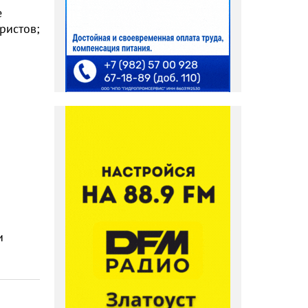
е
ристов;
и