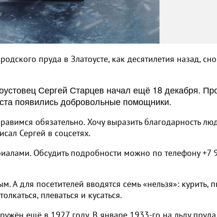
родского пруда в Златоусте, как десятилетия назад, сн
тоустовец Сергей Старцев начал ещё 18 декабря. Пр
зиаста появились добровольные помощники.
справимся обязательно. Хочу выразить благодарность люд
исал Сергей в соцсетях.
риалами. Обсудить подробности можно по телефону +7 
м. А для посетителей вводятся семь «нельзя»: курить, п
толкаться, плеваться и кусаться.
ружён ещё в 1927 году. В январе 1933-го на льду пруда