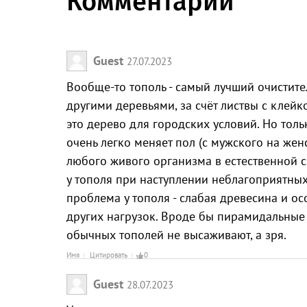
Комментарии
Guest
27.07.2023
Вообще-то тополь - самый лучший очистите
другими деревьями, за счёт листвы с клей
это дерево для городских условий. Но толь
очень легко меняет пол (с мужского на женс
любого живого организма в естественной ср
у тополя при наступлении неблагоприятных
проблема у тополя - слабая древесина и ос
других нагрузок. Вроде бы пирамидальные 
обычных тополей не высаживают, а зря.
Имя
Цитировать
0
Guest
28.07.2023