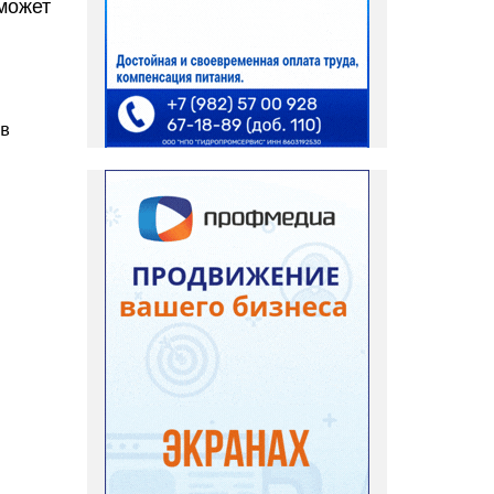
 может
 в