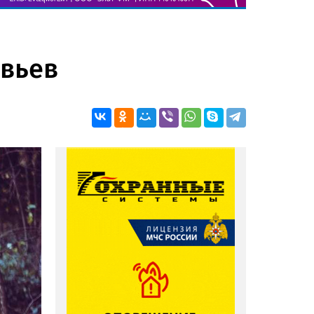
евьев