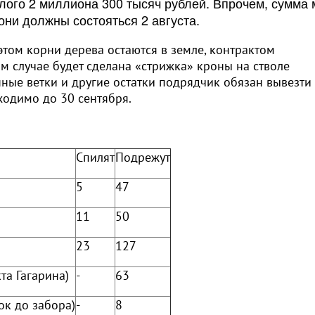
лого 2 миллиона 300 тысяч рублей. Впрочем, сумма
они должны состояться 2 августа.
этом корни дерева остаются в земле, контрактом
ом случае будет сделана «стрижка» кроны на стволе
ные ветки и другие остатки подрядчик обязан вывезти
ходимо до 30 сентября.
Спилят
Подрежут
5
47
11
50
23
127
та Гагарина)
-
63
ок до забора)
-
8