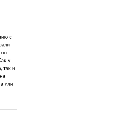
нию с
рали
 он
Как у
, так и
дна
ра или