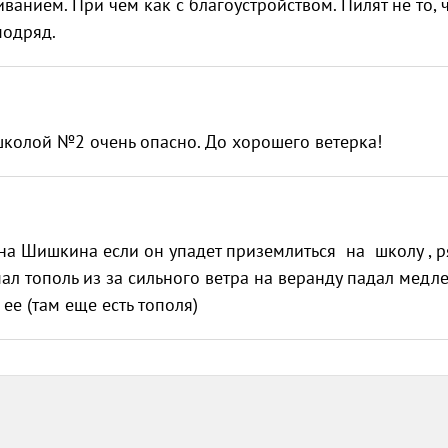
ванием. При чём как с благоустройством. Пилят не то, 
подряд.
школой №2 очень опасно. До хорошего ветерка!
на Шишкина если он упадет приземлиться на школу , 
ал тополь из за сильного ветра на веранду падал медл
ее (там еще есть тополя)