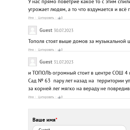
У нас прямо поветрие какое то с этим спили
угрожает людям, а то что вздумается и всё 
Имя
Цитировать
0
Guest
30.07.2023
Тополя стоят выше домов за музыкальной 
Имя
Цитировать
0
Guest
31.07.2023
и ТОПОЛЬ огромный стоит в центре СОШ 4 
Сад № 63 пару лет назад на территории уп
за корней лег мягко на вераду не повредив 
Имя
Цитировать
0
Ваше имя
*