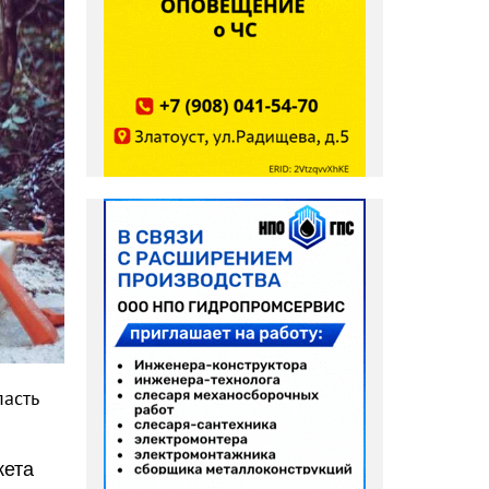
пасть
жета