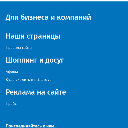
Челябинской, Свердловской, Курганской, Оренбургской
областей, Ханты-Мансийского автономного округа и
Республики Башкортостан. Приглашённой звездой стал
Для бизнеса и компаний
идейный вдохновитель, организатор фестиваля, эстрадный
певец, победитель главного патриотического конкурса страны
«Солдатский конверт», лауреат премии в области культуры и
искусства «Золотая лира», участник телевизионных проектов
Наши страницы
на Первом канале, обладатель звания «Голос страны» Алексей
Ковин.
Правила сайта
Шоппинг и досуг
Афиша
Куда сходить в г. Златоуст
Реклама на сайте
Прайс
Присоединяйтесь к нам