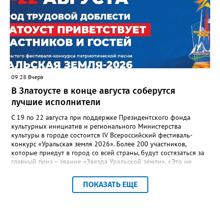
ресурсоснабжающей организацией, ЕДДС и иными службами»,
— сообщила начальник Главного управления ГЖИ Ирина
Настенко. В следующий раз, рекомендовали в
Госжилинспекции, службы должны действовать слаженно. И
оперативно делиться информацией со всеми
заинтересованными – от поставщика тепла до конечных
потребителей.
09:28 Вчера
В Златоусте в конце августа соберутся
лучшие исполнители
С 19 по 22 августа при поддержке Президентского фонда
культурных инициатив и регионального Министерства
культуры в городе состоится IV Всероссийский фестиваль-
конкурс «Уральская земля 2026». Более 200 участников,
которые приедут в город со всей страны, будут состязаться за
главный приз – звание «Звезда Уральской земли». «Это не
просто конкурс, а четыре дня живого творчества:
прослушивания участников, мастер-классы от ведущих
ПОКАЗАТЬ ЕЩЕ
наставников, выступления победителей прошлых лет и
приглашённых артистов», - сообщает оргкомитет. Вход на все
фестивальные мероприятия будет свободным. В 2025 году в
фестивале участвовали 26 финалистов из городов