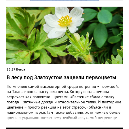
ВКОНТАКТЕ https://vk.com/newszlatoust74
13:27 Вчера
В лесу под Златоустом зацвели первоцветы
По мнению самой высокогорной среди ветрениц – пермской,
на Таганае вновь наступила весна. Которую эта анемона
встречает как положено - цветами. «Растение сбила с толку
погода – затяжные дожди и относительное тепло. И повторное
цветение – просто реакция на этот стресс», - объяснили в
национальном парке. Там также добавили: хотя нежные белые
цветы и украшают по-летнему зелёный лес, самой ветренице
такой «рецидив» пользы не приносит, а наоборот, забирает
силы перед долгой зимовкой.