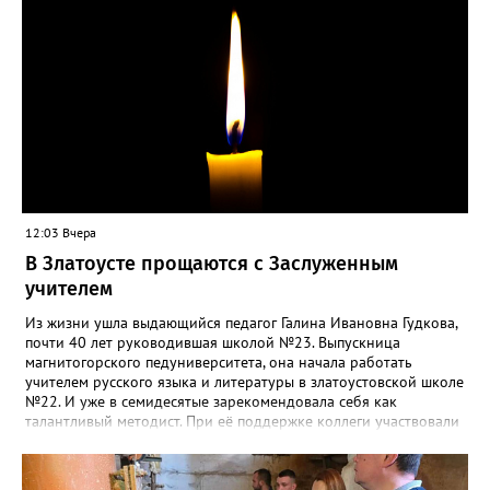
12:03 Вчера
В Златоусте прощаются с Заслуженным
учителем
Из жизни ушла выдающийся педагог Галина Ивановна Гудкова,
почти 40 лет руководившая школой №23. Выпускница
магнитогорского педуниверситета, она начала работать
учителем русского языка и литературы в златоустовской школе
№22. И уже в семидесятые зарекомендовала себя как
талантливый методист. При её поддержке коллеги участвовали
в профессиональных конкурсах и добивались успехов.
«Благодаря её мудрому руководству в школе сформировался
сильный педагогический коллектив, объединённый общими