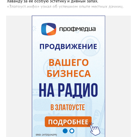
лаванду за её особую эстетику и дивный запах.
«Златоуст.инфо» узнал об успешном опыте местных дачниц.
«Я вырастила лаванду нежно-сиреневого красивого цвета из
семян (на фото), - отметила «Златоуст.инфо» хозяйка частного
дома Екатерина Бойко. – Посадила вдоль забора, потому что
низины этот цветок не любит. Вот уже второй год растет и
радует меня. Соседи просят саженцы: аромат и до них
доносится. В конце лета собираю лаванду в пучки, сушу –
получаются букеты и саше одновременно. Лаванда широко
используется и в кулинарии». Семена, отметила собеседница
нашего портала, у неё были сорта «Вознесенская узколистная».
Только она хорошо зимует без укрытия. Всхожесть оказалась
на удивление хорошей: из пяти семян из каждой пачки четыре
взошли даже без стратификации. После покупки (по весне)
садовод советует сразу убрать семена в холодильник на два
месяца, а место посадки - мульчировать мелкой корой. Семена
самосевом в ней отлично прорастают. Если иногда срезать
сухие цветы и стряхивать семена вокруг куртины, лаванда
весной прорастет сама. Ещё один секрет – этот символ
Прованса не любит «вкусную» почву. Добавляйте в посадочную
яму гравий и песок – требуется хороший дренаж. В первый год
Екатерина рекомендует цветы убирать, чтобы силы куста
пошли на наращивание корневой системы. А со второго года
пусть лаванда цветёт во всю силу! Фото: Екатерина Бойко,
специально для «Златоуст.инфо». Обсуждение новости здесь