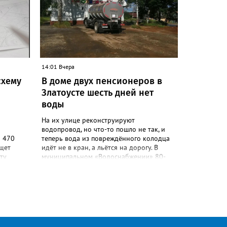
ать
но», –
ки
сь,
пали.
14:01 Вчера
ься в
схему
В доме двух пенсионеров в
Златоусте шесть дней нет
воды
На их улице реконструируют
водопровод, но что-то пошло не так, и
а 470
теперь вода из повреждённого колодца
ищет
идёт не в кран, а льётся на дорогу. В
ту
муниципальном «Водоснабжении» 80-
 должен
летних жителей дома №88 на Мичурина
ническом
послали к водовозке. О проблеме в
портале
сообществе «Текслер, помоги!» во
лавных
ВКонтакте рассказала одна из
и и
горожанок. «На данное происшествие
и
аварийная бригада до сих пор не
и
приехала, и по словам гл.инженера