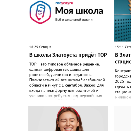
16:29 Сегодня
15:11 Сег
В школы Златоуста придёт ТОР
В Зла
стаци
ТОР – это типовое облачное решение,
единая цифровая площадка для
Контрак
родителей, учеников и педагогов.
городск
Пользоваться ей все школы Челябинской
2025 го
области начнут с 1 сентября. Важно: для
сделать
входа на платформу для родителей и
стациона
учеников потребуется подтверждённая
миллион
учётная запись ЕСИА. «Главная цель –
«Подряд
автоматизировать управление
по контр
образовательными процессами и
соответс
объединить разрозненные школьные
выполнил
сервисы в одну безопасную
решение
государственную экосистему, - сообщили
исполнен