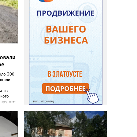
ровали
ре
оло 300
бщили
а из
ского
упругом-
а в
тратила
на,
раться к
ы
 до