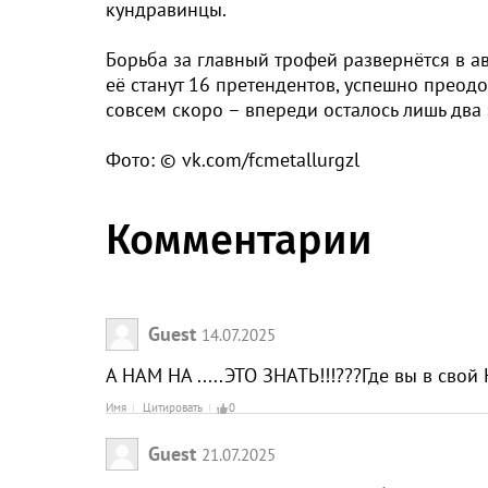
кундравинцы.
Борьба за главный трофей развернётся в а
её станут 16 претендентов, успешно преод
совсем скоро – впереди осталось лишь два
Фото: © vk.com/fcmetallurgzl
Комментарии
Guest
14.07.2025
А НАМ НА .....ЭТО ЗНАТЬ!!!???Где вы в сво
Имя
Цитировать
0
Guest
21.07.2025