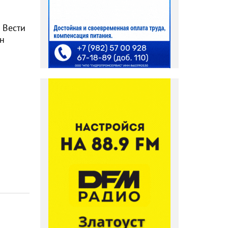
 Вести
ен