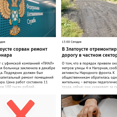
одня
13:00 Сегодня
тоусте сорван ремонт
В Златоусте отремонти
онара
дорогу в частном секто
т с уфимской компанией «ПИАЛ»
О том, что в порядок привели ок
ая больница заключила в декабре
метров улицы 4-я Нагорная, соо
да. Подрядчик должен был
активисты Народного фронта. К
 капитальный ремонт помещений
общественникам обратилась одн
ра. Цена работ составила 11
жительниц – ветеран педагогиче
ов 100 тысяч рублей.
труда, сейчас она ухаживает за с
чик к исполнению обязательств
инвалидом. «Дорога годами был
акту приступил, но работы в
критическом состоянии: скорая 
твии с условиями контракта не
время на объезд разбитого полот
, в связи с чем заказчик принял
такси порой отказывались проби
 об одностороннем отказе от
домам, щадя подвеску, а однажд
ия обязательств по контракту»,
реанимация не смогла добраться