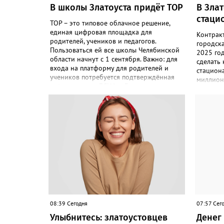
В школы Златоуста придёт ТОР
В Зла
стаци
ТОР – это типовое облачное решение,
единая цифровая площадка для
Контрак
родителей, учеников и педагогов.
городск
Пользоваться ей все школы Челябинской
2025 го
области начнут с 1 сентября. Важно: для
сделать
входа на платформу для родителей и
стациона
учеников потребуется подтверждённая
миллион
учётная запись ЕСИА. «Главная цель –
«Подряд
автоматизировать управление
по контр
образовательными процессами и
соответс
объединить разрозненные школьные
выполнил
сервисы в одну безопасную
решение
государственную экосистему, - сообщили
исполнен
в региональном министерстве
– сообщ
образования. - Платформа ТОР “Моя
Антимон
школа” объединит все школьные сервисы
решение
в единую безопасную государственную
недобро
экосистему. Предполагается, что переход
чёрном 
пройдёт максимально комфортно для
будет дв
пользователей». Привычные функции -
оценки, расписание, домашние задания,
08:39 Сегодня
07:57 Сег
связь с учителями, знакомые
Улыбнитесь: златоустовцев
Денег 
пользователям экосистемы «Госуслуги