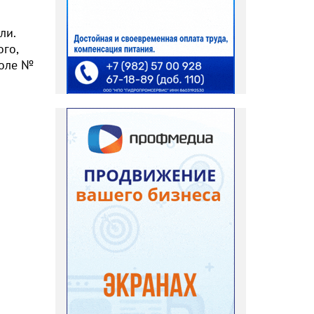
ли.
ого,
коле №