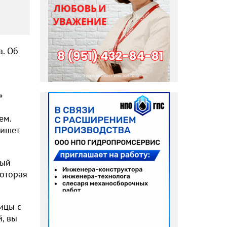
а. Об
»
ем.
пишет
ный
которая
ицы с
, вы