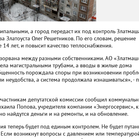
ипальными, а город передаст их под контроль Златмаш
ва Златоуста Олег Решетников. По его словам, решение
е 14 лет, и повысит качество теплоснабжения.
азорвана между разными собственниками. АО «Златмаш
дела магистральными трубами, а вводы в жилые дома
общенность порождала споры при возникновении пробл
и неудобства, а система продолжала изнашиваться», - 
 участникам депутатской комиссии сообщил коммуналь
хаила Попова, учредителя компании «Энергосервис», 
чно найдутся деньги и на ремонты, и на обновление.
ия теперь будет под единым контролем. Не будет путан
Если возникнут вопросы с давлением или температурой