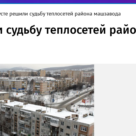
усте решили судьбу теплосетей района машзавода
и судьбу теплосетей рай