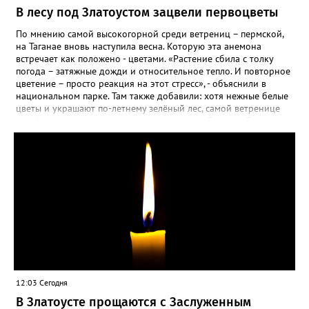
В лесу под Златоустом зацвели первоцветы
По мнению самой высокогорной среди ветрениц – пермской,
на Таганае вновь наступила весна. Которую эта анемона
встречает как положено - цветами. «Растение сбила с толку
погода – затяжные дожди и относительное тепло. И повторное
цветение – просто реакция на этот стресс», - объяснили в
национальном парке. Там также добавили: хотя нежные белые
цветы и украшают по-летнему зелёный лес, самой ветренице
такой «рецидив» пользы не приносит, а наоборот, забирает
силы перед долгой зимовкой.
12:03 Сегодня
В Златоусте прощаются с Заслуженным