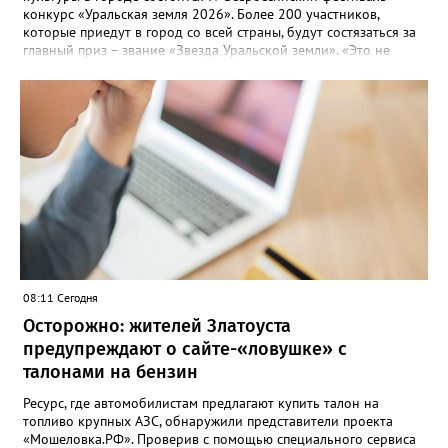
конкурс «Уральская земля 2026». Более 200 участников,
которые приедут в город со всей страны, будут состязаться за
главный приз – звание «Звезда Уральской земли». «Это не
просто конкурс, а четыре дня живого творчества:
прослушивания участников, мастер-классы от ведущих
наставников, выступления победителей прошлых лет и
приглашённых артистов», - сообщает оргкомитет. Вход на все
фестивальные мероприятия будет свободным. В 2025 году в
фестивале участвовали 26 финалистов из городов
Челябинской, Свердловской, Курганской, Оренбургской
областей, Ханты-Мансийского автономного округа и
Республики Башкортостан. Приглашённой звездой стал
идейный вдохновитель, организатор фестиваля, эстрадный
певец, победитель главного патриотического конкурса страны
«Солдатский конверт», лауреат премии в области культуры и
искусства «Золотая лира», участник телевизионных проектов
08:11 Сегодня
на Первом канале, обладатель звания «Голос страны» Алексей
Ковин.
Осторожно: жителей Златоуста
предупреждают о сайте-«ловушке» с
талонами на бензин
Ресурс, где автомобилистам предлагают купить талон на
топливо крупных АЗС, обнаружили представители проекта
«Мошеловка.РФ». Проверив с помощью специального сервиса