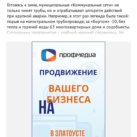
Готовясь к зиме, муниципальные «Коммунальные сети» не
только чинят трубы, но и отрабатывают алгоритм действий
при крупной аварии. Например, в этот раз легенда была такой:
порыв на магистральном трубопроводе, за «бортом» -10, без
тепла и горячей воды 63 многоквартирных дома и соцобъекты.
Сотрудники предприятия с учебной аварией справились. Но
участвовавшие в тренировке представители Госжилинспекции
отметили и недочёты. «Например, управляющие компании
несвоевременно приняли меры для предотвращения
“перемерзания” общей домовой тепловой сети
многоквартирного дома, отсутствовало взаимодействие с
ресурсоснабжающей организацией, ЕДДС и иными службами»,
— сообщила начальник Главного управления ГЖИ Ирина
Настенко. В следующий раз, рекомендовали в
Госжилинспекции, службы должны действовать слаженно. И
оперативно делиться информацией со всеми
заинтересованными – от поставщика тепла до конечных
потребителей.