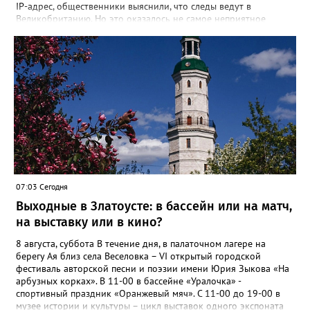
IP-адрес, общественники выяснили, что следы ведут в
Великобританию. Но это оказалось не самое неприятное
открытие. «Сайт не содержит никакой конкретики.
Единственный рабочий элемент страницы — это форма
выбора объема топлива на 10, 50 или 100 литров с
последующим переходом к оплате. А значит, это классическая
ловушка мошенников», - сообщил руководитель Народного
фронта в Челябинской области Денис Рыжий. Активисты
советуют землякам быть осторожнее. И рассказывать о
подобных схемах «Мошеловке.РФ». Между тем, ситуация на
российском топливном рынке вроде бы стабилизировалась,
рапортуют власти. По данным замминистра энергетики Павла
Сорокина, очередей на АЗС нет в Москве, Санкт-Петербурге и
Ленинградской области. Во многих регионах сняты
ограничения на продажу бензина. В Челябинской области
07:03 Сегодня
региональный топливный штаб был создан в конце июня. 18
Выходные в Златоусте: в бассейн или на матч,
июля после очередного заседания губернатор Алексей Текслер
поручил увеличить количество бензовозов, вывести на самые
на выставку или в кино?
загруженные АЗС полицейские патрули, контролировать запасы
бензина и объёмы его продаж, а также обеспечить
8 августа, суббота В течение дня, в палаточном лагере на
бесперебойное снабжение горючим пожарных, скорых и
берегу Ая близ села Веселовка – VI открытый городской
общественного транспорта.
фестиваль авторской песни и поэзии имени Юрия Зыкова «На
арбузных корках». В 11-00 в бассейне «Уралочка» -
спортивный праздник «Оранжевый мяч». С 11-00 до 19-00 в
музее истории и культуры – цикл выставок одного экспоната