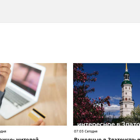
одня
07:03 Сегодня
ожно: жителей
Выходные в Златоусте: 