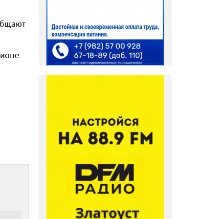
общают
гионе