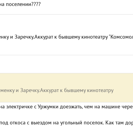
на поселении????
нку и Заречку.Аккурат к бывшему кинотеатру "Комсомол
аменку и Заречку.Аккурат к бывшему кинотеатру
 на электричке с Уржумки доезжать, чем на машине чере
 под откоса с выездом на угольный поселок. Как там дор