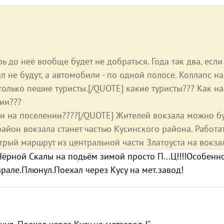
ь до неё вообще будет не добраться. Года так два, если
л не будут, а автомобили - по одной полосе. Коллапс на
только пешие туристы.[/QUOTE] какие туристы??? Как на
ции???
ми на поселении????[/QUOTE] Жителей вокзала можно б
район вокзала станет частью Кусинского района. Работа
стрый маршрут из центральной части Златоуста на вокза
Чёрной Скалы на подьём зимой просто П...Ц!!!!Особенн
врале.Плюнул.Поехал через Кусу на мет.завод!