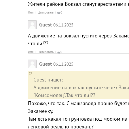
Жители района Вокзал станут арестантами 
Имя
Цитировать
0
Guest
06.11.2025
А движение на вокзал пустите через Закаме
что ли!??
Имя
Цитировать
0
Guest
06.11.2025
Guest пишет:
А движение на вокзал пустите через Зак
"Комсомолец".Так что ли!??
Похоже, что так. С машзавода проще будет
Закаменку.
Там есть какая-то грунтовка под мостом из
легковой реально проехать?