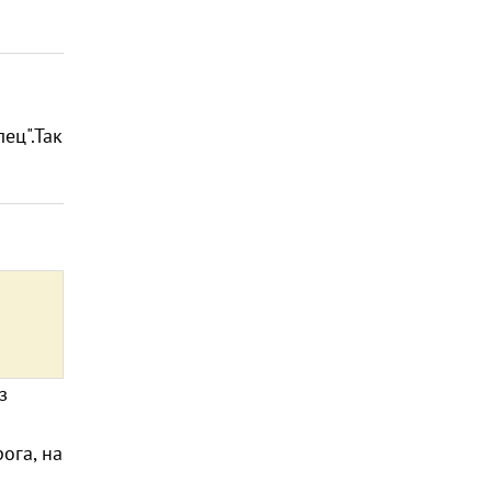
ец".Так
з
ога, на