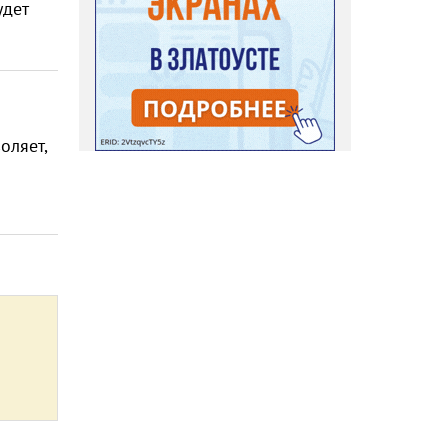
удет
оляет,