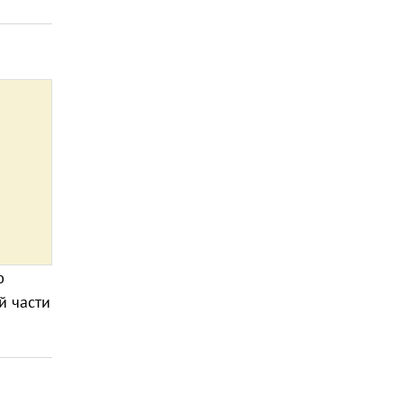
ю
й части