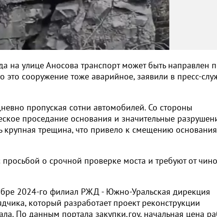
а на улице Аносова транспорт может быть направлен п
то это сооружение тоже аварийное, заявили в пресс-слу
дневно пропуская сотни автомобилей. Со стороны
еское проседание основания и значительные разрушени
 крупная трещина, что привело к смещению основания»
 просьбой о срочной проверке моста и требуют от чин
кабре 2024-го филиал РЖД - Южно-Уральская дирекция
ядчика, который разработает проект реконструкции
ла. По данным портала закупки.гоу, начальная цена ра