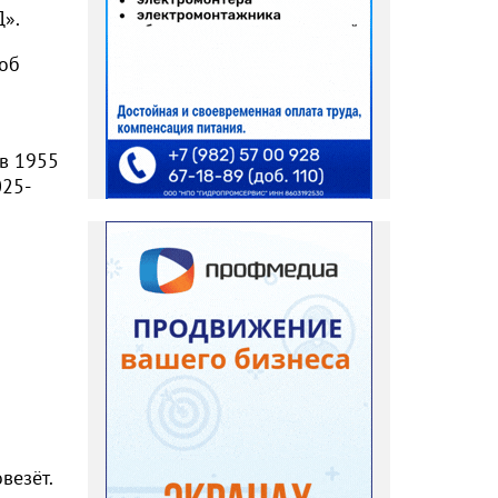
Д».
 об
в 1955
025-
везёт.