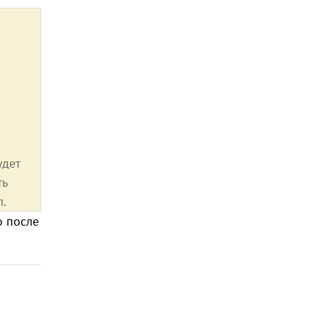
удет
ть
л.
о после