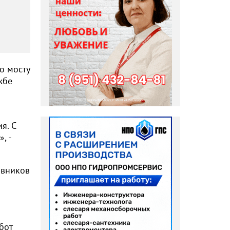
о мосту
жбе
я. С
, -
овников
бот