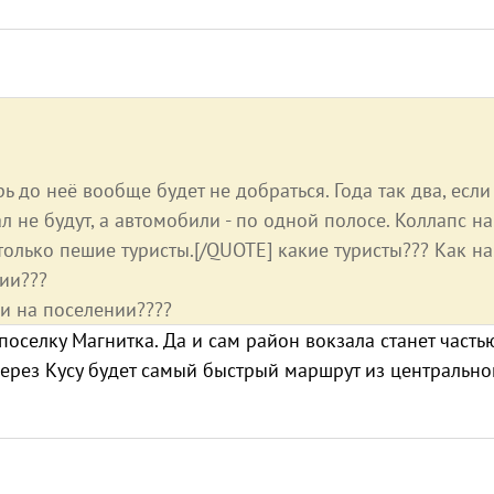
ь до неё вообще будет не добраться. Года так два, если
л не будут, а автомобили - по одной полосе. Коллапс на
только пешие туристы.[/QUOTE] какие туристы??? Как на
ции???
и на поселении????
оселку Магнитка. Да и сам район вокзала станет часть
 Через Кусу будет самый быстрый маршрут из центрально