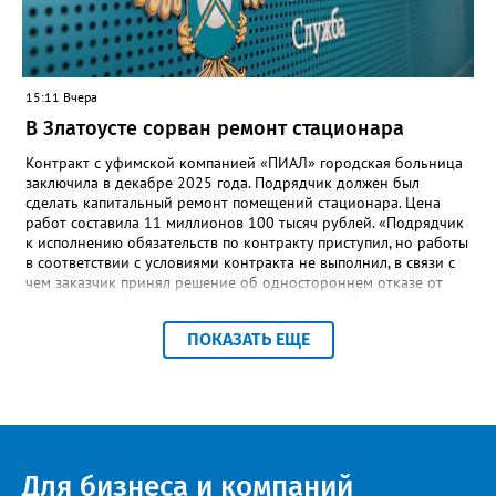
этом случае переход на ТОР станет вообще незаметным.
15:11 Вчера
В Златоусте сорван ремонт стационара
Контракт с уфимской компанией «ПИАЛ» городская больница
заключила в декабре 2025 года. Подрядчик должен был
сделать капитальный ремонт помещений стационара. Цена
работ составила 11 миллионов 100 тысяч рублей. «Подрядчик
к исполнению обязательств по контракту приступил, но работы
в соответствии с условиями контракта не выполнил, в связи с
чем заказчик принял решение об одностороннем отказе от
исполнения обязательств по контракту», – сообщили в
Челябинском УФАС. Антимонопольная служба приняла
ПОКАЗАТЬ ЕЩЕ
решение включить ООО «ПИАЛ» в реестр недобросовестных
поставщиков. В чёрном списке уфимский подрядчик будет два
года.
Для бизнеса и компаний