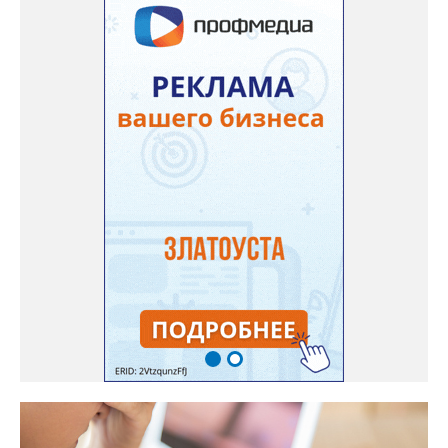
наставников, выступления победителей прошлых лет и
приглашённых артистов», - сообщает оргкомитет. Вход на все
фестивальные мероприятия будет свободным. В 2025 году в
фестивале участвовали 26 финалистов из городов
Челябинской, Свердловской, Курганской, Оренбургской
областей, Ханты-Мансийского автономного округа и
Республики Башкортостан. Приглашённой звездой стал
идейный вдохновитель, организатор фестиваля, эстрадный
певец, победитель главного патриотического конкурса страны
«Солдатский конверт», лауреат премии в области культуры и
искусства «Золотая лира», участник телевизионных проектов
на Первом канале, обладатель звания «Голос страны» Алексей
Ковин.