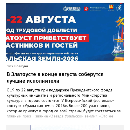
отметили и недочёты. «Например, управляющие компании
несвоевременно приняли меры для предотвращения
“перемерзания” общей домовой тепловой сети
многоквартирного дома, отсутствовало взаимодействие с
ресурсоснабжающей организацией, ЕДДС и иными службами»,
— сообщила начальник Главного управления ГЖИ Ирина
Настенко. В следующий раз, рекомендовали в
Госжилинспекции, службы должны действовать слаженно. И
оперативно делиться информацией со всеми
заинтересованными – от поставщика тепла до конечных
потребителей.
09:28 Сегодня
В Златоусте в конце августа соберутся
лучшие исполнители
С 19 по 22 августа при поддержке Президентского фонда
культурных инициатив и регионального Министерства
культуры в городе состоится IV Всероссийский фестиваль-
конкурс «Уральская земля 2026». Более 200 участников,
которые приедут в город со всей страны, будут состязаться за
главный приз – звание «Звезда Уральской земли». «Это не
просто конкурс, а четыре дня живого творчества:
прослушивания участников, мастер-классы от ведущих