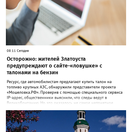
08:11 Сегодня
Осторожно: жителей Златоуста
предупреждают о сайте-«ловушке» с
талонами на бензин
Ресурс, где автомобилистам предлагают купить талон на
топливо крупных АЗС, обнаружили представители проекта
«Мошеловка.РФ». Проверив с помощью специального сервиса
IP-адрес, общественники выяснили, что следы ведут в
Великобританию. Но это оказалось не самое неприятное
открытие. «Сайт не содержит никакой конкретики.
Единственный рабочий элемент страницы — это форма
выбора объема топлива на 10, 50 или 100 литров с
последующим переходом к оплате. А значит, это классическая
ловушка мошенников», - сообщил руководитель Народного