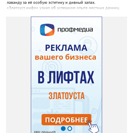
лаванду за её особую эстетику и дивный запах.
«Златоуст.инфо» узнал об успешном опыте местных дачниц.
«Я вырастила лаванду нежно-сиреневого красивого цвета из
семян (на фото), - отметила «Златоуст.инфо» хозяйка частного
дома Екатерина Бойко. – Посадила вдоль забора, потому что
низины этот цветок не любит. Вот уже второй год растет и
радует меня. Соседи просят саженцы: аромат и до них
доносится. В конце лета собираю лаванду в пучки, сушу –
получаются букеты и саше одновременно. Лаванда широко
используется и в кулинарии». Семена, отметила собеседница
нашего портала, у неё были сорта «Вознесенская узколистная».
Только она хорошо зимует без укрытия. Всхожесть оказалась
на удивление хорошей: из пяти семян из каждой пачки четыре
взошли даже без стратификации. После покупки (по весне)
садовод советует сразу убрать семена в холодильник на два
месяца, а место посадки - мульчировать мелкой корой. Семена
самосевом в ней отлично прорастают. Если иногда срезать
сухие цветы и стряхивать семена вокруг куртины, лаванда
весной прорастет сама. Ещё один секрет – этот символ
Прованса не любит «вкусную» почву. Добавляйте в посадочную
яму гравий и песок – требуется хороший дренаж. В первый год
Екатерина рекомендует цветы убирать, чтобы силы куста
пошли на наращивание корневой системы. А со второго года
пусть лаванда цветёт во всю силу! Фото: Екатерина Бойко,
специально для «Златоуст.инфо». Обсуждение новости здесь