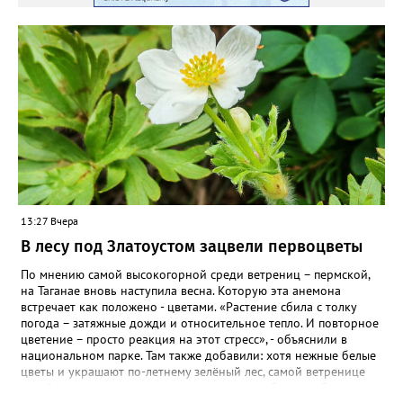
ВКОНТАКТЕ https://vk.com/newszlatoust74
13:27 Вчера
В лесу под Златоустом зацвели первоцветы
По мнению самой высокогорной среди ветрениц – пермской,
на Таганае вновь наступила весна. Которую эта анемона
встречает как положено - цветами. «Растение сбила с толку
погода – затяжные дожди и относительное тепло. И повторное
цветение – просто реакция на этот стресс», - объяснили в
национальном парке. Там также добавили: хотя нежные белые
цветы и украшают по-летнему зелёный лес, самой ветренице
такой «рецидив» пользы не приносит, а наоборот, забирает