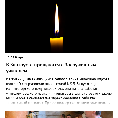
силы перед долгой зимовкой.
12:03 Вчера
В Златоусте прощаются с Заслуженным
учителем
Из жизни ушла выдающийся педагог Галина Ивановна Гудкова,
почти 40 лет руководившая школой №23. Выпускница
магнитогорского педуниверситета, она начала работать
учителем русского языка и литературы в златоустовской школе
№22. И уже в семидесятые зарекомендовала себя как
талантливый методист. При её поддержке коллеги участвовали
в профессиональных конкурсах и добивались успехов.
«Благодаря её мудрому руководству в школе сформировался
сильный педагогический коллектив, объединённый общими