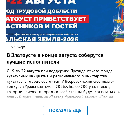
многоквартирного дома, отсутствовало взаимодействие с
ресурсоснабжающей организацией, ЕДДС и иными службами»,
— сообщила начальник Главного управления ГЖИ Ирина
Настенко. В следующий раз, рекомендовали в
Госжилинспекции, службы должны действовать слаженно. И
оперативно делиться информацией со всеми
заинтересованными – от поставщика тепла до конечных
потребителей.
09:28 Вчера
В Златоусте в конце августа соберутся
лучшие исполнители
С 19 по 22 августа при поддержке Президентского фонда
культурных инициатив и регионального Министерства
культуры в городе состоится IV Всероссийский фестиваль-
конкурс «Уральская земля 2026». Более 200 участников,
которые приедут в город со всей страны, будут состязаться за
главный приз – звание «Звезда Уральской земли». «Это не
просто конкурс, а четыре дня живого творчества:
прослушивания участников, мастер-классы от ведущих
ПОКАЗАТЬ ЕЩЕ
наставников, выступления победителей прошлых лет и
приглашённых артистов», - сообщает оргкомитет. Вход на все
фестивальные мероприятия будет свободным. В 2025 году в
фестивале участвовали 26 финалистов из городов