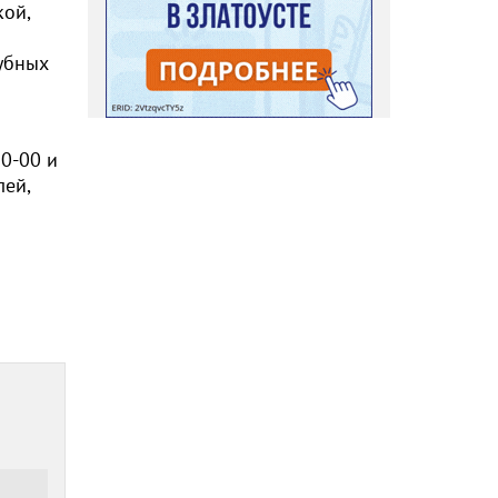
кой,
лубных
20-00 и
лей,