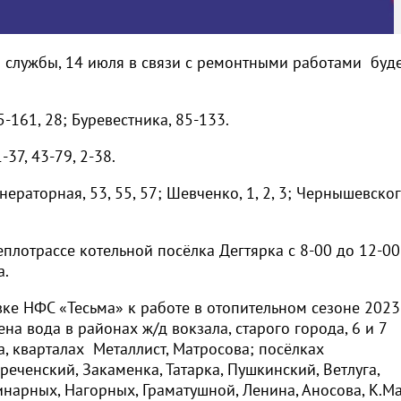
службы, 14 июля в связи с ремонтными работами буд
5-161, 28; Буревестника, 85-133.
-37, 43-79, 2-38.
нераторная, 53, 55, 57; Шевченко, 1, 2, 3; Чернышевского,
плотрассе котельной посёлка Дегтярка с 8-00 до 12-00
а.
вке НФС «Тесьма» к работе в отопительном сезоне 202
на вода в районах ж/д вокзала, старого города, 6 и 7
а, кварталах Металлист, Матросова; посёлках
ченский, Закаменка, Татарка, Пушкинский, Ветлуга,
инарных, Нагорных, Граматушной, Ленина, Аносова, К.Ма