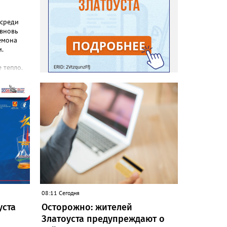
 среди
 вновь
емона
.
 тепло.
реакция
еты и
с, самой
зы не
силы
08:11 Сегодня
уста
Осторожно: жителей
Златоуста предупреждают о