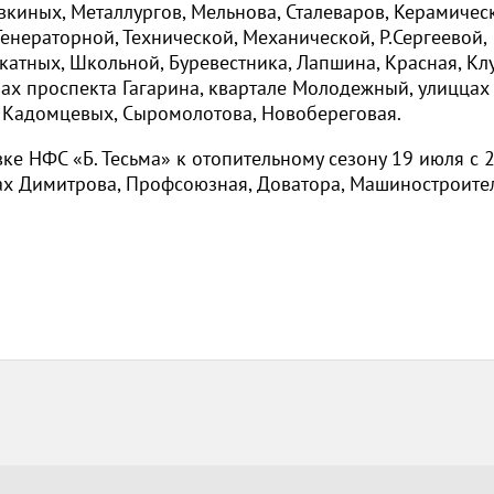
овкиных, Металлургов, Мельнова, Сталеваров, Керамичес
енераторной, Технической, Механической, Р.Сергеевой,
катных, Школьной, Буревестника, Лапшина, Красная, К
ах проспекта Гагарина, квартале Молодежный, улиццах
р. Кадомцевых, Сыромолотова, Новобереговая.
ке НФС «Б. Тесьма» к отопительному сезону 19 июля с 
цах Димитрова, Профсоюзная, Доватора, Машиностроите