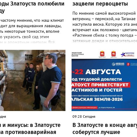
оды Златоуста полюбили
зацвели первоцветы
ду
По мнению самой высокогорной
ветрениц – пермской, на Таганае
 частому мнению, что наш климат
наступила весна. Которую эта ан
одит для выращивания лаванды,
встречает как положено - цветами
ть некоторые тонкости, вполне
«Растение сбила с толку погода –
 украсить свой сад этим
затяжные дожди и относительное
м и ароматным цветком. Всё
И повторное цветение – просто 
садоводов Златоуста стремятся
на этот стресс», - объяснили в
ь лаванду за её особую эстетику
национальном парке. Там также
 запах. «Златоуст.инфо» узнал
добавили: хотя нежные белые цв
шном опыте местных дачниц. «Я
украшают по-летнему зелёный ле
ла лаванду нежно-сиреневого
ветренице такой «рецидив» поль
о цвета из семян (на фото), -
приносит, а наоборот, забирает 
 «Златоуст.инфо» хозяйка
перед долгой зимовкой.
 дома Екатерина Бойко. –
 вдоль забора, потому что
тот цветок не любит. Вот уже
од растет и радует меня. Соседи
аженцы: аромат и до них
я. В конце лета собираю лаванду
одня
09:28 Сегодня
 сушу – получаются букеты и саше
 и минусы: в Златоусте
В Златоусте в конце авг
менно. Лаванда широко
ется и в кулинарии». Семена,
а противоаварийная
соберутся лучшие
 собеседница нашего портала, у