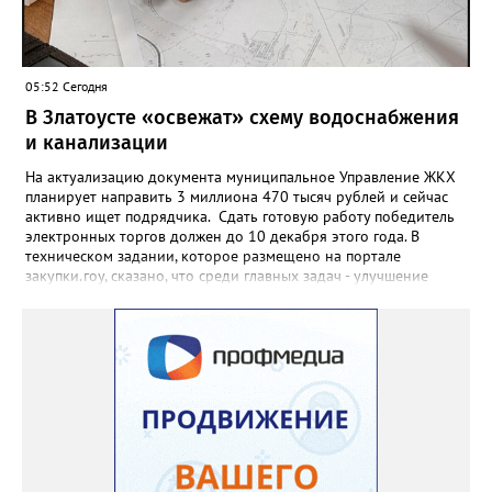
05:52 Сегодня
В Златоусте «освежат» схему водоснабжения
и канализации
На актуализацию документа муниципальное Управление ЖКХ
планирует направить 3 миллиона 470 тысяч рублей и сейчас
активно ищет подрядчика. Сдать готовую работу победитель
электронных торгов должен до 10 декабря этого года. В
техническом задании, которое размещено на портале
закупки.гоу, сказано, что среди главных задач - улучшение
качества жизни и охраны здоровья златоустовцев и
повышение энергоэффективности систем. Кроме электронных
схем, исполнителю нужно разработать предложения по
строительству и реконструкции водоснабжения и канализации,
оценив размер вложений, а также представить перечень
бесхозных объектов и возможные сценарии развития этой
сферы городского хозяйства. В июне 2025 года
«Златоуст.инфо» сообщал о подобных торгах. Тогда цена
вопроса была почти в три раза выше - 9 миллионов 13 тысяч
486 рублей, а в списке работ была разработка электронной