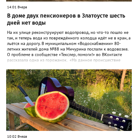
14:01 Вчера
В доме двух пенсионеров в Златоусте шесть
дней нет воды
На их улице реконструируют водопровод, но что-то пошло не
так, и теперь вода из повреждённого колодца идёт не в кран, а
льётся на дорогу. В муниципальном «Водоснабжении» 80-
летних жителей дома №88 на Мичурина послали к водовозке.
О проблеме в сообществе «Текслер, помоги!» во ВКонтакте
рассказала одна из горожанок. «На данное происшествие
аварийная бригада до сих пор не приехала, и по словам
гл.инженера Шепелева А.Н. из обслуживающей организации
МУП ЗГО "Златоустовское Водоснабжение" ул. Островского, 7,
никакие работы по восстановлению подачи воды в дом
проводиться не будут. Вот уже шесть дней пенсионеры без
воды!», - пишет возмущённая женщина (стиль, орфография и
пунктуация авторские). Под обращением есть комментарий
пользователя под ником Olga Vyacheslavovna. Она сообщает:
сейчас МУП «Водоснабжение» ведёт реконструкцию сетей в
посёлке и работать приходится в сложных условиях горной
местности. «К сожалению, в процессе бурения иногда
выявляются или случайно повреждаются существующие вводы
малого диаметра, - отмечает Olga Vyacheslavovna. - Зачастую
10:02 Вчера
такие вводы не отражены в исполнительной документации