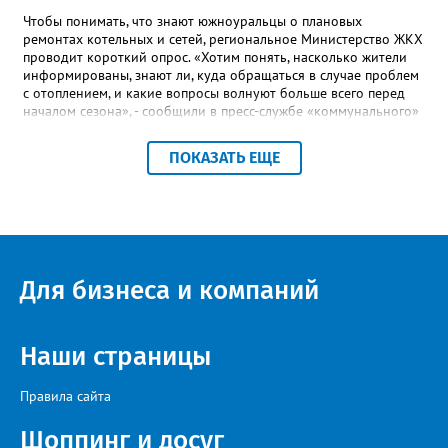
Чтобы понимать, что знают южноуральцы о плановых
ремонтах котельных и сетей, региональное Министерство ЖКХ
проводит короткий опрос. «Хотим понять, насколько жители
информированы, знают ли, куда обращаться в случае проблем
с отоплением, и какие вопросы волнуют больше всего перед
началом сезона», - сообщили в пресс-службе «коммунального»
ведомства. В анкете, с которой ознакомился «Златоуст.инфо»,
6 вопросов. Южноуральцам, например, предлагают поделиться
ПОКАЗАТЬ ЕЩЕ
опасениями, мучающими их накануне зимы. Среди вариантов:
своевременное начало отопительного сезона, температура в
квартире, возможные аварии и перебои, размер платы за
отопление. А также поставить оценку работе управляющей
компании – в диапазоне от «Безусловно хорошо» до
«Безусловно плохо». «Опрос займет всего пару минут, но ваши
ответы помогут обратить внимание на темы, которые
Для бизнеса и компаний
действительно важны для людей», - утверждают в
министерстве.
Наши страницы
Правила сайта
Шоппинг и досуг