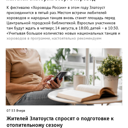
К фестивалю «Хороводы России» в этом году Златоуст
присоединится в пятый раз. Местом встречи любителей
хороводов и народных танцев вновь станет площадь перед
Центральной городской библиотекой. Взрослых участников
там будут ждать в четверг, 14 августа, в 18:00, детей – в 10:30.
«Учитывая большое количество новых национальных танцев и
хороводов в программе, настоятельно рекомендуем
познакомиться с ними на репетициях, которые пройдут 6
(четверг) и 11 (вторник) августа в 18:00 на той же площади, -
сообщают организаторы. И добавляют: - Репетиции состоятся в
любую погоду! Если не на открытом воздухе, то в большом
зале на 5-ом этаже». Праздники для детей и взрослых в этом
году будут объединены общим названием «Златоустовский
народ, вставай в единый хоровод!».
07:53 Вчера
Жителей Златоуста спросят о подготовке к
отопительному сезону