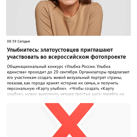
08:39 Сегодня
Улыбнитесь: златоустовцев приглашают
участвовать во всероссийском фотопроекте
Общенациональный конкурс «Улыбка России. Улыбка
единства» проходит до 20 сентября. Организаторы предлагают
его участникам создать живой визуальный портрет страны,
показав, как города хранят историю их семьи, и получить
персональную «Карту улыбок». «Чтобы создать «Карту
улыбок», нужно выполнить четыре простых шага: перейти на
сайт улыбкароссии.рф и нажать кнопку «Собрать карту
улыбок»; загрузить фотографию с улыбкой – подойдёт портрет
одного человека, пары, семьи или нескольких поколений в
одном кадре; отметить один или несколько городов,
связанных с историей семьи или важными воспоминаниями;
добавить подписи к городам, кратко объяснив связь с каждым
из них, указать контакты и подтвердить согласие с правилами