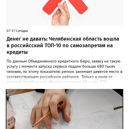
проекта», - говорится в инструкции на сайте проекта. ‍Заявка
может быть семейной, а после модерации стать частью
визуального архива проекта. 20 участников обещают
пригласить на итоговую фотосессию в Москве. Персональную
«Карту улыбок», которую можно скачать, сохранить и
опубликовать в социальных сетях, отмечают в оргкомитете,
07:57 Сегодня
получат все, кто улыбнулся.
Денег не давать: Челябинская область вошла
в российсский ТОП-10 по самозапретам на
кредиты
По данным Объединённого кредитного бюро, заявку на такую
услугу с момента запуска сервиса подали больше 680 тысяч
человек, по этому показателю регион занимает девятое место в
соответствующем российском рейтинге. Только в июле от
жителей Челябинской области поступило 18 тысяч 720
заявлений на установку ограничений и около 6700 — на их
снятие. В целом не давать им взаймы сегодня просят 543 с
лишним тысячи человек. Почти 89 тысяч за это время решили
запрет отозвать. При этом, утверждают аналитики бюро,
примерно каждый пятый из тех, кто установил самозапрет,
никогда кредиты не брал, столько же погасили долги недавно,
а больше половины имеют долговые обязательства сейчас.