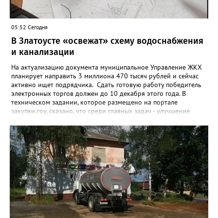
05:52 Сегодня
В Златоусте «освежат» схему водоснабжения
и канализации
На актуализацию документа муниципальное Управление ЖКХ
планирует направить 3 миллиона 470 тысяч рублей и сейчас
активно ищет подрядчика. Сдать готовую работу победитель
электронных торгов должен до 10 декабря этого года. В
техническом задании, которое размещено на портале
закупки.гоу, сказано, что среди главных задач - улучшение
качества жизни и охраны здоровья златоустовцев и
повышение энергоэффективности систем. Кроме электронных
схем, исполнителю нужно разработать предложения по
строительству и реконструкции водоснабжения и канализации,
оценив размер вложений, а также представить перечень
бесхозных объектов и возможные сценарии развития этой
сферы городского хозяйства. В июне 2025 года
«Златоуст.инфо» сообщал о подобных торгах. Тогда цена
вопроса была почти в три раза выше - 9 миллионов 13 тысяч
486 рублей, а в списке работ была разработка электронной
системы ливнёвок.