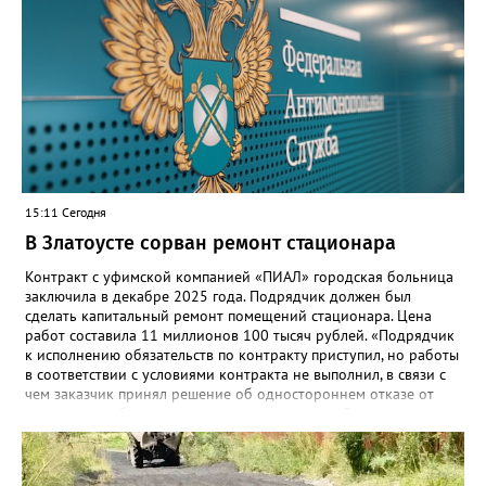
безопасную государственную экосистему. Предполагается, что
переход пройдёт максимально комфортно для пользователей».
Привычные функции - оценки, расписание, домашние задания,
связь с учителями, знакомые пользователям экосистемы
«Госуслуги Моя школа», не просто сохранятся, они будут
собраны в одном месте, подчеркнули в ведомстве. Причём в
этом случае переход на ТОР станет вообще незаметным.
15:11 Сегодня
В Златоусте сорван ремонт стационара
Контракт с уфимской компанией «ПИАЛ» городская больница
заключила в декабре 2025 года. Подрядчик должен был
сделать капитальный ремонт помещений стационара. Цена
работ составила 11 миллионов 100 тысяч рублей. «Подрядчик
к исполнению обязательств по контракту приступил, но работы
в соответствии с условиями контракта не выполнил, в связи с
чем заказчик принял решение об одностороннем отказе от
исполнения обязательств по контракту», – сообщили в
Челябинском УФАС. Антимонопольная служба приняла
решение включить ООО «ПИАЛ» в реестр недобросовестных
поставщиков. В чёрном списке уфимский подрядчик будет два