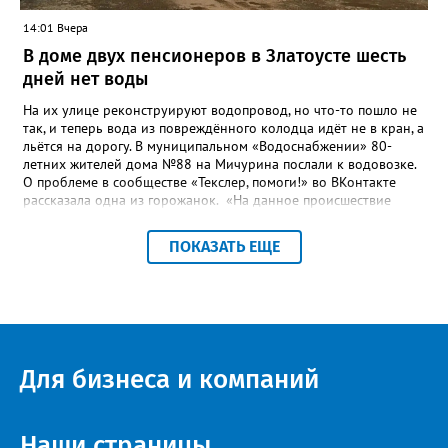
14:01 Вчера
В доме двух пенсионеров в Златоусте шесть
дней нет воды
На их улице реконструируют водопровод, но что-то пошло не
так, и теперь вода из повреждённого колодца идёт не в кран, а
льётся на дорогу. В муниципальном «Водоснабжении» 80-
летних жителей дома №88 на Мичурина послали к водовозке.
О проблеме в сообществе «Текслер, помоги!» во ВКонтакте
рассказала одна из горожанок. «На данное происшествие
аварийная бригада до сих пор не приехала, и по словам
гл.инженера Шепелева А.Н. из обслуживающей организации
ПОКАЗАТЬ ЕЩЕ
МУП ЗГО "Златоустовское Водоснабжение" ул. Островского, 7,
никакие работы по восстановлению подачи воды в дом
проводиться не будут. Вот уже шесть дней пенсионеры без
воды!», - пишет возмущённая женщина (стиль, орфография и
пунктуация авторские). Под обращением есть комментарий
пользователя под ником Olga Vyacheslavovna. Она сообщает:
сейчас МУП «Водоснабжение» ведёт реконструкцию сетей в
Для бизнеса и компаний
посёлке и работать приходится в сложных условиях горной
местности. «К сожалению, в процессе бурения иногда
выявляются или случайно повреждаются существующие вводы
малого диаметра, - отмечает Olga Vyacheslavovna. - Зачастую
Наши страницы