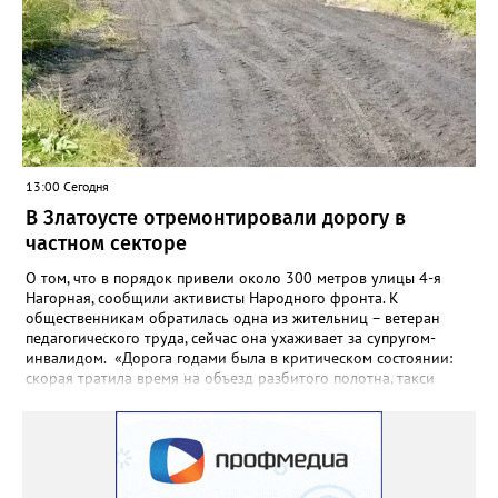
года.
13:00 Сегодня
В Златоусте отремонтировали дорогу в
частном секторе
О том, что в порядок привели около 300 метров улицы 4-я
Нагорная, сообщили активисты Народного фронта. К
общественникам обратилась одна из жительниц – ветеран
педагогического труда, сейчас она ухаживает за супругом-
инвалидом. «Дорога годами была в критическом состоянии:
скорая тратила время на объезд разбитого полотна, такси
порой отказывались пробираться к домам, щадя подвеску, а
однажды реанимация не смогла добраться до больного.
Жители писали в администрацию города и другие инстанции,
пытались ремонтировать дорогу своими силами – всё тщетно»,
– рассказали в ОНФ. Общественники подчеркнули: именно