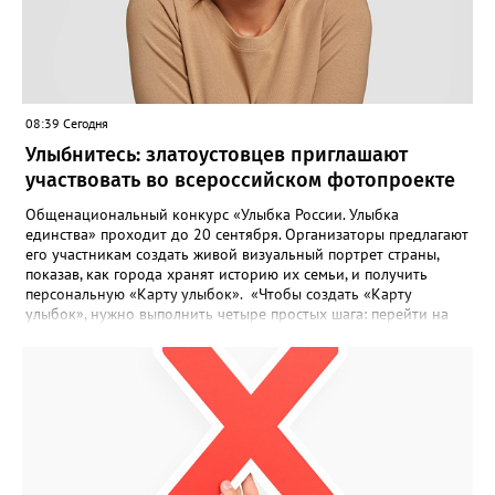
08:39 Сегодня
Улыбнитесь: златоустовцев приглашают
участвовать во всероссийском фотопроекте
Общенациональный конкурс «Улыбка России. Улыбка
единства» проходит до 20 сентября. Организаторы предлагают
его участникам создать живой визуальный портрет страны,
показав, как города хранят историю их семьи, и получить
персональную «Карту улыбок». «Чтобы создать «Карту
улыбок», нужно выполнить четыре простых шага: перейти на
сайт улыбкароссии.рф и нажать кнопку «Собрать карту
улыбок»; загрузить фотографию с улыбкой – подойдёт портрет
одного человека, пары, семьи или нескольких поколений в
одном кадре; отметить один или несколько городов,
связанных с историей семьи или важными воспоминаниями;
добавить подписи к городам, кратко объяснив связь с каждым
из них, указать контакты и подтвердить согласие с правилами
проекта», - говорится в инструкции на сайте проекта. ‍Заявка
может быть семейной, а после модерации стать частью