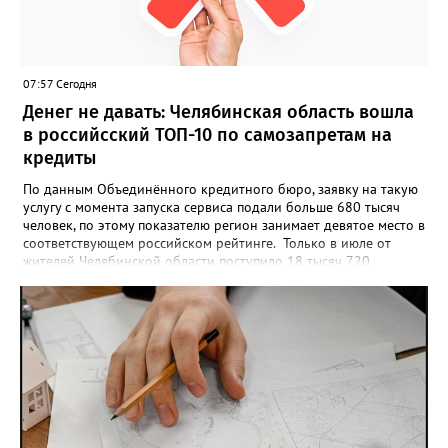
визуального архива проекта. 20 участников обещают
пригласить на итоговую фотосессию в Москве. Персональную
«Карту улыбок», которую можно скачать, сохранить и
опубликовать в социальных сетях, отмечают в оргкомитете,
07:57 Сегодня
получат все, кто улыбнулся.
Денег не давать: Челябинская область вошла
в российсский ТОП-10 по самозапретам на
кредиты
По данным Объединённого кредитного бюро, заявку на такую
услугу с момента запуска сервиса подали больше 680 тысяч
человек, по этому показателю регион занимает девятое место в
соответствующем российском рейтинге. Только в июле от
жителей Челябинской области поступило 18 тысяч 720
заявлений на установку ограничений и около 6700 — на их
снятие. В целом не давать им взаймы сегодня просят 543 с
лишним тысячи человек. Почти 89 тысяч за это время решили
запрет отозвать. При этом, утверждают аналитики бюро,
примерно каждый пятый из тех, кто установил самозапрет,
никогда кредиты не брал, столько же погасили долги недавно,
а больше половины имеют долговые обязательства сейчас.