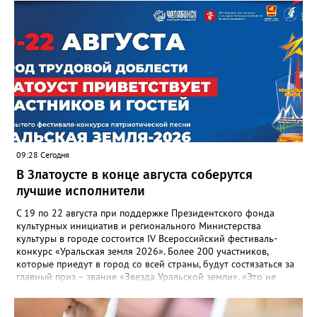
09:28 Сегодня
В Златоусте в конце августа соберутся
лучшие исполнители
С 19 по 22 августа при поддержке Президентского фонда
культурных инициатив и регионального Министерства
культуры в городе состоится IV Всероссийский фестиваль-
конкурс «Уральская земля 2026». Более 200 участников,
которые приедут в город со всей страны, будут состязаться за
главный приз – звание «Звезда Уральской земли». «Это не
просто конкурс, а четыре дня живого творчества:
прослушивания участников, мастер-классы от ведущих
наставников, выступления победителей прошлых лет и