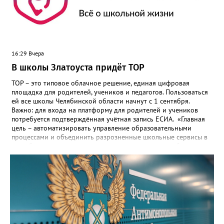
16:29 Вчера
В школы Златоуста придёт ТОР
ТОР – это типовое облачное решение, единая цифровая
площадка для родителей, учеников и педагогов. Пользоваться
ей все школы Челябинской области начнут с 1 сентября.
Важно: для входа на платформу для родителей и учеников
потребуется подтверждённая учётная запись ЕСИА. «Главная
цель – автоматизировать управление образовательными
процессами и объединить разрозненные школьные сервисы в
одну безопасную государственную экосистему, - сообщили в
региональном министерстве образования. - Платформа ТОР
“Моя школа” объединит все школьные сервисы в единую
безопасную государственную экосистему. Предполагается, что
переход пройдёт максимально комфортно для пользователей».
Привычные функции - оценки, расписание, домашние задания,
связь с учителями, знакомые пользователям экосистемы
«Госуслуги Моя школа», не просто сохранятся, они будут
собраны в одном месте, подчеркнули в ведомстве. Причём в