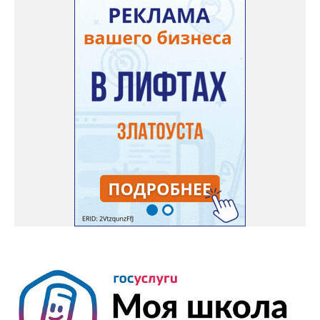
«Уральский эскадрон», «Златоуст – город трудовой доблести»,
цикл выставок одного экспоната «Артефакт из прошлого»:
«Русский кремниевый кавалерийский пистолет образца 1839
года». В течение дня, в палаточном лагере на берегу Ая близ
села Веселовка – VI открытый городской фестиваль авторской
песни и поэзии имени Юрия Зыкова «На арбузных корках». В
11-00 в ДОЛ «Горный», «Металлург», «Лесная сказка» -
спортивный праздник «День физкультурника». С 11-00 до 19-
00 в библиотеке «Окна» - книжная выставка «Дачные
истории». В кинотеатрах города, по расписанию сеансов –
премьеры недели: «Старый орёл» (12+), «За любовь» (16+),
«Всё, что мы потеряли» (18+). По «Пушкинской карте»: «Мой
дикий друг. Возвращение домой» (6+), «На деревню
дедушке-2» (6+), «Старый орёл» (12+). Обсуждение новости
здесь ВКОНТАКТЕ https://vk.com/newszlatoust74