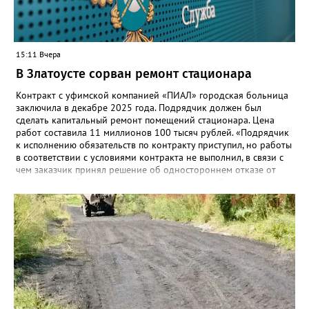
этом случае переход на ТОР станет вообще незаметным.
15:11 Вчера
В Златоусте сорван ремонт стационара
Контракт с уфимской компанией «ПИАЛ» городская больница
заключила в декабре 2025 года. Подрядчик должен был
сделать капитальный ремонт помещений стационара. Цена
работ составила 11 миллионов 100 тысяч рублей. «Подрядчик
к исполнению обязательств по контракту приступил, но работы
в соответствии с условиями контракта не выполнил, в связи с
чем заказчик принял решение об одностороннем отказе от
исполнения обязательств по контракту», – сообщили в
Челябинском УФАС. Антимонопольная служба приняла
решение включить ООО «ПИАЛ» в реестр недобросовестных
поставщиков. В чёрном списке уфимский подрядчик будет два
года.