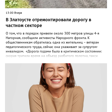
13:00 Вчера
В Златоусте отремонтировали дорогу в
частном секторе
О том, что в порядок привели около 300 метров улицы 4-я
Нагорная, сообщили активисты Народного фронта. К
общественникам обратилась одна из жительниц – ветеран
педагогического труда, сейчас она ухаживает за супругом-
инвалидом. «Дорога годами была в критическом состоянии:
скорая тратила время на объезд разбитого полотна, такси
порой отказывались пробираться к домам, щадя подвеску, а
однажды реанимация не смогла добраться до больного.
Жители писали в администрацию города и другие инстанции,
пытались ремонтировать дорогу своими силами – всё тщетно»,
– рассказали в ОНФ. Общественники подчеркнули: именно
они добились, чтобы участок разровняли и отсыпали. Для
этого потребовалось обратиться в мэрию Златоуста.