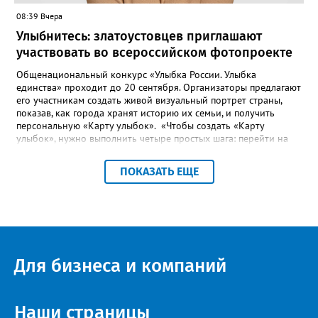
08:39 Вчера
Улыбнитесь: златоустовцев приглашают
участвовать во всероссийском фотопроекте
Общенациональный конкурс «Улыбка России. Улыбка
единства» проходит до 20 сентября. Организаторы предлагают
его участникам создать живой визуальный портрет страны,
показав, как города хранят историю их семьи, и получить
персональную «Карту улыбок». «Чтобы создать «Карту
улыбок», нужно выполнить четыре простых шага: перейти на
сайт улыбкароссии.рф и нажать кнопку «Собрать карту
улыбок»; загрузить фотографию с улыбкой – подойдёт портрет
ПОКАЗАТЬ ЕЩЕ
одного человека, пары, семьи или нескольких поколений в
одном кадре; отметить один или несколько городов,
связанных с историей семьи или важными воспоминаниями;
добавить подписи к городам, кратко объяснив связь с каждым
из них, указать контакты и подтвердить согласие с правилами
проекта», - говорится в инструкции на сайте проекта. ‍Заявка
может быть семейной, а после модерации стать частью
Для бизнеса и компаний
визуального архива проекта. 20 участников обещают
пригласить на итоговую фотосессию в Москве. Персональную
«Карту улыбок», которую можно скачать, сохранить и
опубликовать в социальных сетях, отмечают в оргкомитете,
Наши страницы
получат все, кто улыбнулся.