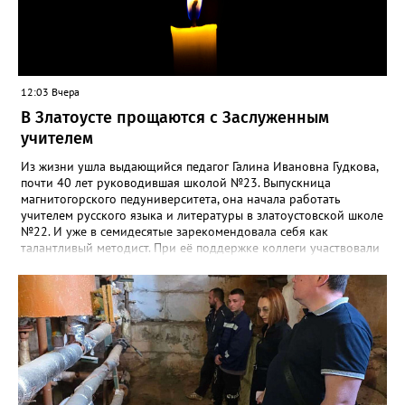
12:03 Вчера
В Златоусте прощаются с Заслуженным
учителем
Из жизни ушла выдающийся педагог Галина Ивановна Гудкова,
почти 40 лет руководившая школой №23. Выпускница
магнитогорского педуниверситета, она начала работать
учителем русского языка и литературы в златоустовской школе
№22. И уже в семидесятые зарекомендовала себя как
талантливый методист. При её поддержке коллеги участвовали
в профессиональных конкурсах и добивались успехов.
«Благодаря её мудрому руководству в школе сформировался
сильный педагогический коллектив, объединённый общими
ценностями и любовью к своему делу. Для многих Галина
Ивановна навсегда останется не только талантливым
руководителем, но и настоящим Учителем с большой буквы», -
говорится в сообществе школы №23 во ВКонтакте. Свои
соболезнования семье Галины Ивановны выразил глава
Златоуста Олег Решетников. «Её вклад зафиксирован в