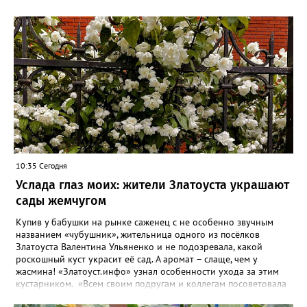
10:35 Сегодня
Услада глаз моих: жители Златоуста украшают
сады жемчугом
Купив у бабушки на рынке саженец с не особенно звучным
названием «чубушник», жительница одного из посёлков
Златоуста Валентина Ульяненко и не подозревала, какой
роскошный куст украсит её сад. А аромат – слаще, чем у
жасмина! «Златоуст.инфо» узнал особенности ухода за этим
кустарником. «Всем своим подругам и коллегам посоветовала
непременно посадить чубушник, и его становится в нашем