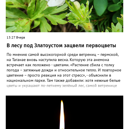
13:27 Вчера
В лесу под Златоустом зацвели первоцветы
По мнению самой высокогорной среди ветрениц – пермской,
на Таганае вновь наступила весна. Которую эта анемона
встречает как положено - цветами. «Растение сбила с толку
погода – затяжные дожди и относительное тепло. И повторное
цветение – просто реакция на этот стресс», - объяснили в
национальном парке. Там также добавили: хотя нежные белые
цветы и украшают по-летнему зелёный лес, самой ветренице
такой «рецидив» пользы не приносит, а наоборот, забирает
силы перед долгой зимовкой.