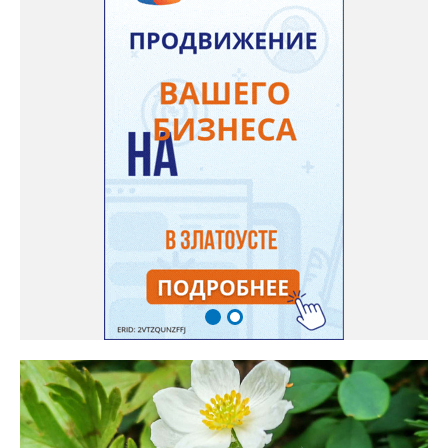
радует меня. Соседи просят саженцы: аромат и до них
доносится. В конце лета собираю лаванду в пучки, сушу –
получаются букеты и саше одновременно. Лаванда широко
используется и в кулинарии». Семена, отметила собеседница
нашего портала, у неё были сорта «Вознесенская узколистная».
Только она хорошо зимует без укрытия. Всхожесть оказалась
на удивление хорошей: из пяти семян из каждой пачки четыре
взошли даже без стратификации. После покупки (по весне)
садовод советует сразу убрать семена в холодильник на два
месяца, а место посадки - мульчировать мелкой корой. Семена
самосевом в ней отлично прорастают. Если иногда срезать
сухие цветы и стряхивать семена вокруг куртины, лаванда
весной прорастет сама. Ещё один секрет – этот символ
Прованса не любит «вкусную» почву. Добавляйте в посадочную
яму гравий и песок – требуется хороший дренаж. В первый год
Екатерина рекомендует цветы убирать, чтобы силы куста
пошли на наращивание корневой системы. А со второго года
пусть лаванда цветёт во всю силу! Фото: Екатерина Бойко,
специально для «Златоуст.инфо». Обсуждение новости здесь
ВКОНТАКТЕ https://vk.com/newszlatoust74