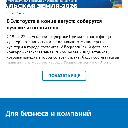
потребителей.
09:28 Вчера
В Златоусте в конце августа соберутся
лучшие исполнители
С 19 по 22 августа при поддержке Президентского фонда
культурных инициатив и регионального Министерства
культуры в городе состоится IV Всероссийский фестиваль-
конкурс «Уральская земля 2026». Более 200 участников,
которые приедут в город со всей страны, будут состязаться за
главный приз – звание «Звезда Уральской земли». «Это не
просто конкурс, а четыре дня живого творчества:
прослушивания участников, мастер-классы от ведущих
ПОКАЗАТЬ ЕЩЕ
наставников, выступления победителей прошлых лет и
приглашённых артистов», - сообщает оргкомитет. Вход на все
фестивальные мероприятия будет свободным. В 2025 году в
фестивале участвовали 26 финалистов из городов
Челябинской, Свердловской, Курганской, Оренбургской
областей, Ханты-Мансийского автономного округа и
Республики Башкортостан. Приглашённой звездой стал
Для бизнеса и компаний
идейный вдохновитель, организатор фестиваля, эстрадный
певец, победитель главного патриотического конкурса страны
«Солдатский конверт», лауреат премии в области культуры и