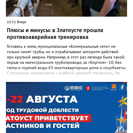
важнейших документах школы, но главное - он остался в
людях: в тех учителях, которых она поддержала, в тех
учениках, которых она вдохновила. Заслуженный учитель РФ,
«Отличник народного просвещения», обладатель медали «За
10:52 Вчера
доблестный труд», Галина Ивановна оставила не только
награды и документы, но и работающий, живой механизм
Плюсы и минусы: в Златоусте прошла
школы, который продолжает жить её принципами», - говорится
противоаварийная тренировка
в некрологе.
Готовясь к зиме, муниципальные «Коммунальные сети» не
только чинят трубы, но и отрабатывают алгоритм действий
при крупной аварии. Например, в этот раз легенда была такой:
порыв на магистральном трубопроводе, за «бортом» -10, без
тепла и горячей воды 63 многоквартирных дома и соцобъекты.
Сотрудники предприятия с учебной аварией справились. Но
участвовавшие в тренировке представители Госжилинспекции
отметили и недочёты. «Например, управляющие компании
несвоевременно приняли меры для предотвращения
“перемерзания” общей домовой тепловой сети
многоквартирного дома, отсутствовало взаимодействие с
ресурсоснабжающей организацией, ЕДДС и иными службами»,
— сообщила начальник Главного управления ГЖИ Ирина
Настенко. В следующий раз, рекомендовали в
Госжилинспекции, службы должны действовать слаженно. И
оперативно делиться информацией со всеми
заинтересованными – от поставщика тепла до конечных