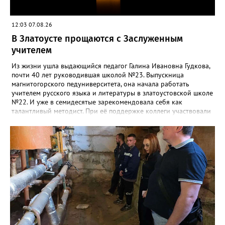
12:03 07.08.26
В Златоусте прощаются с Заслуженным
учителем
Из жизни ушла выдающийся педагог Галина Ивановна Гудкова,
почти 40 лет руководившая школой №23. Выпускница
магнитогорского педуниверситета, она начала работать
учителем русского языка и литературы в златоустовской школе
№22. И уже в семидесятые зарекомендовала себя как
талантливый методист. При её поддержке коллеги участвовали
в профессиональных конкурсах и добивались успехов.
«Благодаря её мудрому руководству в школе сформировался
сильный педагогический коллектив, объединённый общими
ценностями и любовью к своему делу. Для многих Галина
Ивановна навсегда останется не только талантливым
руководителем, но и настоящим Учителем с большой буквы», -
говорится в сообществе школы №23 во ВКонтакте. Свои
соболезнования семье Галины Ивановны выразил глава
Златоуста Олег Решетников. «Её вклад зафиксирован в
важнейших документах школы, но главное - он остался в
людях: в тех учителях, которых она поддержала, в тех
учениках, которых она вдохновила. Заслуженный учитель РФ,