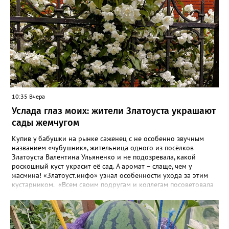
10:35 Вчера
Услада глаз моих: жители Златоуста украшают
сады жемчугом
Купив у бабушки на рынке саженец с не особенно звучным
названием «чубушник», жительница одного из посёлков
Златоуста Валентина Ульяненко и не подозревала, какой
роскошный куст украсит её сад. А аромат – слаще, чем у
жасмина! «Златоуст.инфо» узнал особенности ухода за этим
кустарником. «Всем своим подругам и коллегам посоветовала
непременно посадить чубушник, и его становится в нашем
городе всё больше, - рассказала нашему порталу Валентина. – У
меня растёт, на мой взгляд, самый красивый сорт – «Жемчуг».
Моему кусту (на фото) четыре года, достаточно компактный.