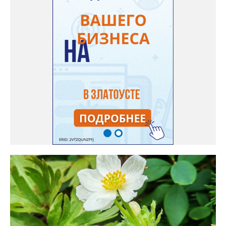
используется и в кулинарии». Семена, отметила собеседница
нашего портала, у неё были сорта «Вознесенская узколистная».
Только она хорошо зимует без укрытия. Всхожесть оказалась
на удивление хорошей: из пяти семян из каждой пачки четыре
взошли даже без стратификации. После покупки (по весне)
садовод советует сразу убрать семена в холодильник на два
месяца, а место посадки - мульчировать мелкой корой. Семена
самосевом в ней отлично прорастают. Если иногда срезать
сухие цветы и стряхивать семена вокруг куртины, лаванда
весной прорастет сама. Ещё один секрет – этот символ
Прованса не любит «вкусную» почву. Добавляйте в посадочную
яму гравий и песок – требуется хороший дренаж. В первый год
Екатерина рекомендует цветы убирать, чтобы силы куста
пошли на наращивание корневой системы. А со второго года
пусть лаванда цветёт во всю силу! Фото: Екатерина Бойко,
специально для «Златоуст.инфо». Обсуждение новости здесь
ВКОНТАКТЕ https://vk.com/newszlatoust74