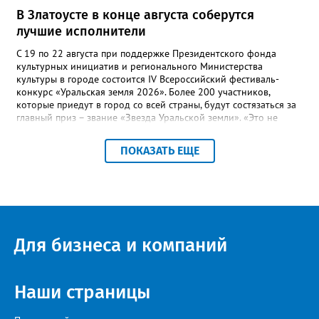
В Златоусте в конце августа соберутся
лучшие исполнители
С 19 по 22 августа при поддержке Президентского фонда
культурных инициатив и регионального Министерства
культуры в городе состоится IV Всероссийский фестиваль-
конкурс «Уральская земля 2026». Более 200 участников,
которые приедут в город со всей страны, будут состязаться за
главный приз – звание «Звезда Уральской земли». «Это не
просто конкурс, а четыре дня живого творчества:
прослушивания участников, мастер-классы от ведущих
ПОКАЗАТЬ ЕЩЕ
наставников, выступления победителей прошлых лет и
приглашённых артистов», - сообщает оргкомитет. Вход на все
фестивальные мероприятия будет свободным. В 2025 году в
фестивале участвовали 26 финалистов из городов
Челябинской, Свердловской, Курганской, Оренбургской
областей, Ханты-Мансийского автономного округа и
Республики Башкортостан. Приглашённой звездой стал
Для бизнеса и компаний
идейный вдохновитель, организатор фестиваля, эстрадный
певец, победитель главного патриотического конкурса страны
«Солдатский конверт», лауреат премии в области культуры и
искусства «Золотая лира», участник телевизионных проектов
Наши страницы
на Первом канале, обладатель звания «Голос страны» Алексей
Ковин.