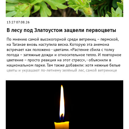
13:27 07.08.26
В лесу под Златоустом зацвели первоцветы
По мнению самой высокогорной среди ветрениц – пермской,
на Таганае вновь наступила весна. Которую эта анемона
встречает как положено - цветами. «Растение сбила с толку
погода – затяжные дожди и относительное тепло. И повторное
цветение – просто реакция на этот стресс», - объяснили в
национальном парке. Там также добавили: хотя нежные белые
цветы и украшают по-летнему зелёный лес, самой ветренице
такой «рецидив» пользы не приносит, а наоборот, забирает
силы перед долгой зимовкой.