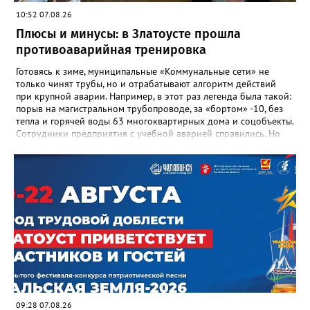
«Отличник народного просвещения», обладатель медали «За
10:52 07.08.26
доблестный труд», Галина Ивановна оставила не только
награды и документы, но и работающий, живой механизм
Плюсы и минусы: в Златоусте прошла
школы, который продолжает жить её принципами», - говорится
противоаварийная тренировка
в некрологе.
Готовясь к зиме, муниципальные «Коммунальные сети» не
только чинят трубы, но и отрабатывают алгоритм действий
при крупной аварии. Например, в этот раз легенда была такой:
порыв на магистральном трубопроводе, за «бортом» -10, без
тепла и горячей воды 63 многоквартирных дома и соцобъекты.
Сотрудники предприятия с учебной аварией справились. Но
участвовавшие в тренировке представители Госжилинспекции
отметили и недочёты. «Например, управляющие компании
несвоевременно приняли меры для предотвращения
“перемерзания” общей домовой тепловой сети
многоквартирного дома, отсутствовало взаимодействие с
ресурсоснабжающей организацией, ЕДДС и иными службами»,
— сообщила начальник Главного управления ГЖИ Ирина
Настенко. В следующий раз, рекомендовали в
Госжилинспекции, службы должны действовать слаженно. И
оперативно делиться информацией со всеми
заинтересованными – от поставщика тепла до конечных
потребителей.
09:28 07.08.26