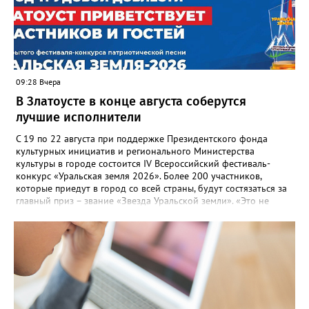
Настенко. В следующий раз, рекомендовали в
Госжилинспекции, службы должны действовать слаженно. И
оперативно делиться информацией со всеми
заинтересованными – от поставщика тепла до конечных
потребителей.
09:28 Вчера
В Златоусте в конце августа соберутся
лучшие исполнители
С 19 по 22 августа при поддержке Президентского фонда
культурных инициатив и регионального Министерства
культуры в городе состоится IV Всероссийский фестиваль-
конкурс «Уральская земля 2026». Более 200 участников,
которые приедут в город со всей страны, будут состязаться за
главный приз – звание «Звезда Уральской земли». «Это не
просто конкурс, а четыре дня живого творчества:
прослушивания участников, мастер-классы от ведущих
наставников, выступления победителей прошлых лет и
приглашённых артистов», - сообщает оргкомитет. Вход на все
фестивальные мероприятия будет свободным. В 2025 году в
фестивале участвовали 26 финалистов из городов
Челябинской, Свердловской, Курганской, Оренбургской
областей, Ханты-Мансийского автономного округа и