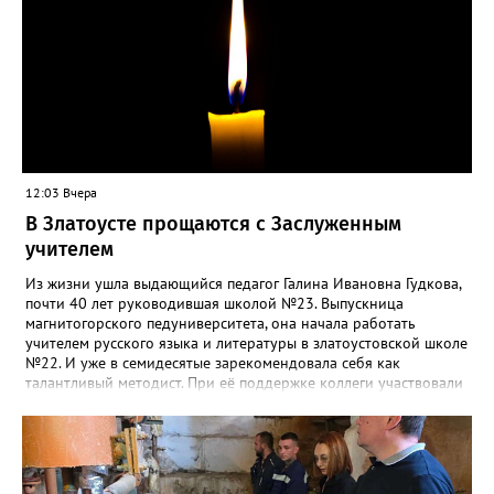
12:03 Вчера
В Златоусте прощаются с Заслуженным
учителем
Из жизни ушла выдающийся педагог Галина Ивановна Гудкова,
почти 40 лет руководившая школой №23. Выпускница
магнитогорского педуниверситета, она начала работать
учителем русского языка и литературы в златоустовской школе
№22. И уже в семидесятые зарекомендовала себя как
талантливый методист. При её поддержке коллеги участвовали
в профессиональных конкурсах и добивались успехов.
«Благодаря её мудрому руководству в школе сформировался
сильный педагогический коллектив, объединённый общими
ценностями и любовью к своему делу. Для многих Галина
Ивановна навсегда останется не только талантливым