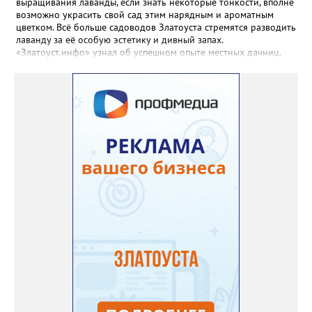
выращивания лаванды, если знать некоторые тонкости, вполне
возможно украсить свой сад этим нарядным и ароматным
цветком. Всё больше садоводов Златоуста стремятся разводить
лаванду за её особую эстетику и дивный запах.
«Златоуст.инфо» узнал об успешном опыте местных дачниц.
«Я вырастила лаванду нежно-сиреневого красивого цвета из
семян (на фото), - отметила «Златоуст.инфо» хозяйка частного
дома Екатерина Бойко. – Посадила вдоль забора, потому что
низины этот цветок не любит. Вот уже второй год растет и
радует меня. Соседи просят саженцы: аромат и до них
доносится. В конце лета собираю лаванду в пучки, сушу –
получаются букеты и саше одновременно. Лаванда широко
используется и в кулинарии». Семена, отметила собеседница
нашего портала, у неё были сорта «Вознесенская узколистная».
Только она хорошо зимует без укрытия. Всхожесть оказалась
на удивление хорошей: из пяти семян из каждой пачки четыре
взошли даже без стратификации. После покупки (по весне)
садовод советует сразу убрать семена в холодильник на два
месяца, а место посадки - мульчировать мелкой корой. Семена
самосевом в ней отлично прорастают. Если иногда срезать
сухие цветы и стряхивать семена вокруг куртины, лаванда
весной прорастет сама. Ещё один секрет – этот символ
Прованса не любит «вкусную» почву. Добавляйте в посадочную
яму гравий и песок – требуется хороший дренаж. В первый год
Екатерина рекомендует цветы убирать, чтобы силы куста