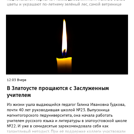
цветы и украшают по-летнему зелёный лес, самой ветренице
такой «рецидив» пользы не приносит, а наоборот, забирает
силы перед долгой зимовкой.
12:03 Вчера
В Златоусте прощаются с Заслуженным
учителем
Из жизни ушла выдающийся педагог Галина Ивановна Гудкова,
почти 40 лет руководившая школой №23. Выпускница
магнитогорского педуниверситета, она начала работать
учителем русского языка и литературы в златоустовской школе
№22. И уже в семидесятые зарекомендовала себя как
талантливый методист. При её поддержке коллеги участвовали