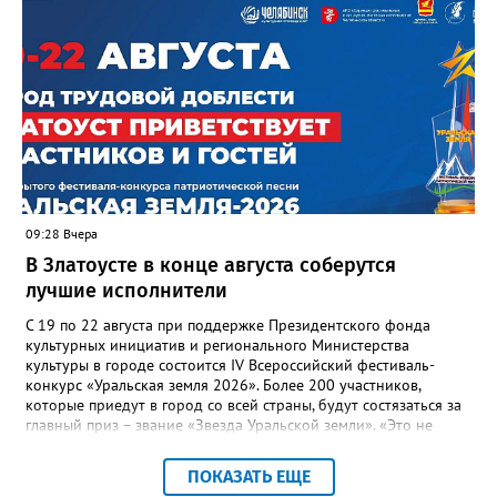
несвоевременно приняли меры для предотвращения
“перемерзания” общей домовой тепловой сети
многоквартирного дома, отсутствовало взаимодействие с
ресурсоснабжающей организацией, ЕДДС и иными службами»,
— сообщила начальник Главного управления ГЖИ Ирина
Настенко. В следующий раз, рекомендовали в
Госжилинспекции, службы должны действовать слаженно. И
оперативно делиться информацией со всеми
заинтересованными – от поставщика тепла до конечных
потребителей.
09:28 Вчера
В Златоусте в конце августа соберутся
лучшие исполнители
С 19 по 22 августа при поддержке Президентского фонда
культурных инициатив и регионального Министерства
культуры в городе состоится IV Всероссийский фестиваль-
конкурс «Уральская земля 2026». Более 200 участников,
которые приедут в город со всей страны, будут состязаться за
главный приз – звание «Звезда Уральской земли». «Это не
просто конкурс, а четыре дня живого творчества:
прослушивания участников, мастер-классы от ведущих
ПОКАЗАТЬ ЕЩЕ
наставников, выступления победителей прошлых лет и