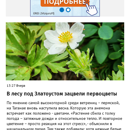
пошли на наращивание корневой системы. А со второго года
пусть лаванда цветёт во всю силу! Фото: Екатерина Бойко,
специально для «Златоуст.инфо». Обсуждение новости здесь
ВКОНТАКТЕ https://vk.com/newszlatoust74
13:27 Вчера
В лесу под Златоустом зацвели первоцветы
По мнению самой высокогорной среди ветрениц – пермской,
на Таганае вновь наступила весна. Которую эта анемона
встречает как положено - цветами. «Растение сбила с толку
погода – затяжные дожди и относительное тепло. И повторное
цветение – просто реакция на этот стресс», - объяснили в
национальном парке. Там также добавили: хотя нежные белые