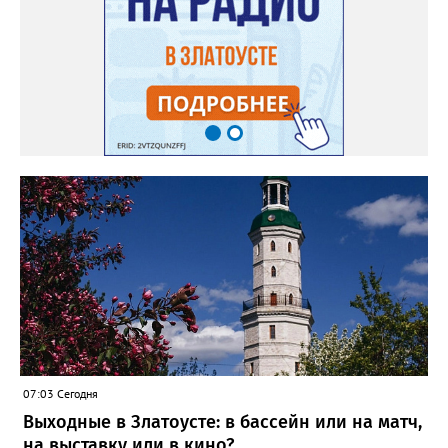
июля после очередного заседания губернатор Алексей Текслер
поручил увеличить количество бензовозов, вывести на самые
загруженные АЗС полицейские патрули, контролировать запасы
бензина и объёмы его продаж, а также обеспечить
бесперебойное снабжение горючим пожарных, скорых и
общественного транспорта.
07:03 Сегодня
Выходные в Златоусте: в бассейн или на матч,
на выставку или в кино?