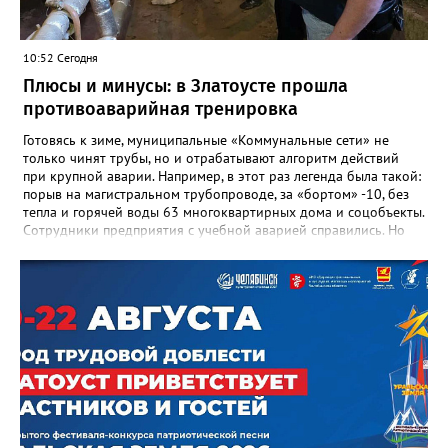
10:52 Сегодня
Плюсы и минусы: в Златоусте прошла
противоаварийная тренировка
Готовясь к зиме, муниципальные «Коммунальные сети» не
только чинят трубы, но и отрабатывают алгоритм действий
при крупной аварии. Например, в этот раз легенда была такой:
порыв на магистральном трубопроводе, за «бортом» -10, без
тепла и горячей воды 63 многоквартирных дома и соцобъекты.
Сотрудники предприятия с учебной аварией справились. Но
участвовавшие в тренировке представители Госжилинспекции
отметили и недочёты. «Например, управляющие компании
несвоевременно приняли меры для предотвращения
“перемерзания” общей домовой тепловой сети
многоквартирного дома, отсутствовало взаимодействие с
ресурсоснабжающей организацией, ЕДДС и иными службами»,
— сообщила начальник Главного управления ГЖИ Ирина
Настенко. В следующий раз, рекомендовали в
Госжилинспекции, службы должны действовать слаженно. И
оперативно делиться информацией со всеми
заинтересованными – от поставщика тепла до конечных
потребителей.