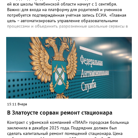
дикий друг. Возвращение домой» (6+), «На деревню
ей все школы Челябинской области начнут с 1 сентября.
дедушке-2» (6+), «Старый орёл» (12+). Обсуждение новости
Важно: для входа на платформу для родителей и учеников
здесь ВКОНТАКТЕ https://vk.com/newszlatoust74
потребуется подтверждённая учётная запись ЕСИА. «Главная
цель – автоматизировать управление образовательными
процессами и объединить разрозненные школьные сервисы в
одну безопасную государственную экосистему, - сообщили в
региональном министерстве образования. - Платформа ТОР
“Моя школа” объединит все школьные сервисы в единую
безопасную государственную экосистему. Предполагается, что
переход пройдёт максимально комфортно для пользователей».
Привычные функции - оценки, расписание, домашние задания,
связь с учителями, знакомые пользователям экосистемы
«Госуслуги Моя школа», не просто сохранятся, они будут
собраны в одном месте, подчеркнули в ведомстве. Причём в
этом случае переход на ТОР станет вообще незаметным.
15:11 Вчера
В Златоусте сорван ремонт стационара
Контракт с уфимской компанией «ПИАЛ» городская больница
заключила в декабре 2025 года. Подрядчик должен был
сделать капитальный ремонт помещений стационара. Цена