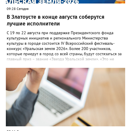
09:28 Сегодня
В Златоусте в конце августа соберутся
лучшие исполнители
С 19 по 22 августа при поддержке Президентского фонда
культурных инициатив и регионального Министерства
культуры в городе состоится IV Всероссийский фестиваль-
конкурс «Уральская земля 2026». Более 200 участников,
которые приедут в город со всей страны, будут состязаться за
главный приз – звание «Звезда Уральской земли». «Это не
просто конкурс, а четыре дня живого творчества:
прослушивания участников, мастер-классы от ведущих
наставников, выступления победителей прошлых лет и
приглашённых артистов», - сообщает оргкомитет. Вход на все
фестивальные мероприятия будет свободным. В 2025 году в
фестивале участвовали 26 финалистов из городов
Челябинской, Свердловской, Курганской, Оренбургской
областей, Ханты-Мансийского автономного округа и
Республики Башкортостан. Приглашённой звездой стал
идейный вдохновитель, организатор фестиваля, эстрадный
певец, победитель главного патриотического конкурса страны
«Солдатский конверт», лауреат премии в области культуры и
искусства «Золотая лира», участник телевизионных проектов