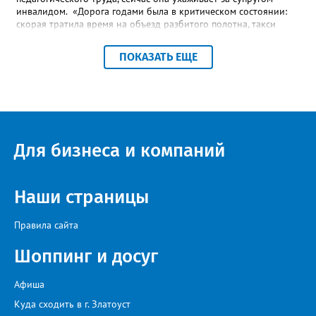
инвалидом. «Дорога годами была в критическом состоянии:
скорая тратила время на объезд разбитого полотна, такси
порой отказывались пробираться к домам, щадя подвеску, а
однажды реанимация не смогла добраться до больного.
ПОКАЗАТЬ ЕЩЕ
Жители писали в администрацию города и другие инстанции,
пытались ремонтировать дорогу своими силами – всё тщетно»,
– рассказали в ОНФ. Общественники подчеркнули: именно
они добились, чтобы участок разровняли и отсыпали. Для
этого потребовалось обратиться в мэрию Златоуста.
Для бизнеса и компаний
Наши страницы
Правила сайта
Шоппинг и досуг
Афиша
Куда сходить в г. Златоуст