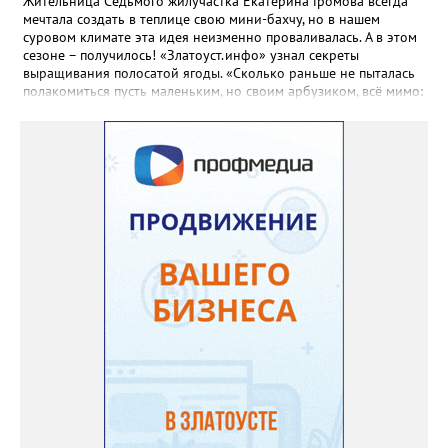
Жительница Седьмого жилучастка Екатерина Громова всегда
мечтала создать в теплице свою мини-бахчу, но в нашем
суровом климате эта идея неизменно проваливалась. А в этом
сезоне – получилось! «Златоуст.инфо» узнал секреты
выращивания полосатой ягоды. «Сколько раньше не пыталась
полакомиться пусть маленьким, но своим арбузиком, всё мимо:
вырастали до размера бобов и отваливались, - поделилась со
«Златоуст.инфо» садовод. – В этом году посадила сорт так
называемых северных арбузов – «Юлия», а также «Коккоро»
(он жёлтый и, говорят, очень сладкий). Вот уже первый на пару
кило вызрел. Чтобы не оборвал плеть, подвешиваю своих
полосатиков в сетках из-под овощей или авоськах,
подкармливаю. Не терпится попробовать!». Опытные
бахчеводы из южных регионов в соцсетях посоветовали нашей
землячке: арбуз будет созревшим не раньше, чем с его кожуры
пропадет матовость (станет глянцевым). По срокам опыления
норма зрелости для «Коккоро» - не менее 42 дней от завязи
размером с грецкий орех. Екатерина выяснила у знающих
людей и причину своих неудач – её сеянцы не опылялись, и это
нужно было делать самостоятельно. «Мужской» цветочек для
этого прикладывают к «женскому» - тычинку к пестику. Фото:
Екатерина Громова, специально для «Златоуст.инфо».
Обсуждение новости здесь
ВКОНТАКТЕ https://vk.com/newszlatoust74