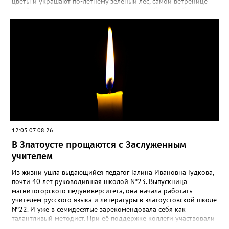
специально для «Златоуст.инфо». Обсуждение новости здесь
цветы и украшают по-летнему зелёный лес, самой ветренице
ВКОНТАКТЕ https://vk.com/newszlatoust74
такой «рецидив» пользы не приносит, а наоборот, забирает
силы перед долгой зимовкой.
12:03 07.08.26
В Златоусте прощаются с Заслуженным
учителем
Из жизни ушла выдающийся педагог Галина Ивановна Гудкова,
почти 40 лет руководившая школой №23. Выпускница
магнитогорского педуниверситета, она начала работать
учителем русского языка и литературы в златоустовской школе
№22. И уже в семидесятые зарекомендовала себя как
талантливый методист. При её поддержке коллеги участвовали
в профессиональных конкурсах и добивались успехов.