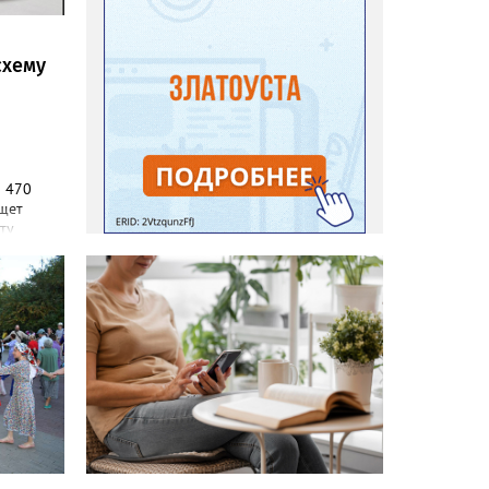
схему
а 470
ищет
ту
 должен
ническом
портале
лавных
и и
и
и
,
жений, а
хозных