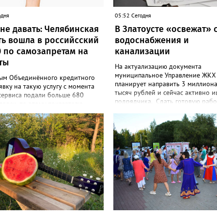
одня
05:52 Сегодня
не давать: Челябинская
В Златоусте «освежат» 
ть вошла в российсский
водоснабжения и
0 по самозапретам на
канализации
ты
На актуализацию документа
муниципальное Управление ЖКХ
ым Объединённого кредитного
планирует направить 3 миллион
явку на такую услугу с момента
тысяч рублей и сейчас активно 
сервиса подали больше 680
подрядчика. Сдать готовую рабо
ловек, по этому показателю
победитель электронных торгов
анимает девятое место в
до 10 декабря этого года. В тех
ствующем российском рейтинге.
задании, которое размещено на 
в июле от жителей Челябинской
закупки.гоу, сказано, что среди г
поступило 18 тысяч 720
задач - улучшение качества жизн
й на установку ограничений и
охраны здоровья златоустовцев 
00 — на их снятие. В целом не
повышение энергоэффективност
м взаймы сегодня просят 543 с
систем. Кроме электронных схем
ысячи человек. Почти 89 тысяч
исполнителю нужно разработать
ремя решили запрет отозвать.
предложения по строительству и
м, утверждают аналитики бюро,
реконструкции водоснабжения и
 каждый пятый из тех, кто
канализации, оценив размер вло
л самозапрет, никогда кредиты
также представить перечень бес