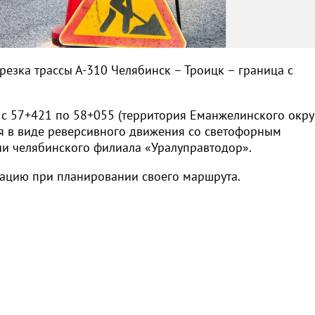
резка трассы А-310 Челябинск – Троицк – граница с
е с 57+421 по 58+055 (территория Еманжелинского окру
я в виде реверсивного движения со светофорным
ии челябинского филиала «Уралуправтодор».
ацию при планировании своего маршрута.