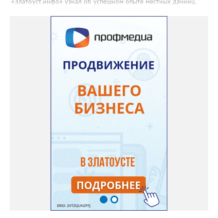
«Златоуст.инфо» узнал об успешном опыте местных дачниц.
«Я вырастила лаванду нежно-сиреневого красивого цвета из
семян (на фото), - отметила «Златоуст.инфо» хозяйка частного
дома Екатерина Бойко. – Посадила вдоль забора, потому что
низины этот цветок не любит. Вот уже второй год растет и
радует меня. Соседи просят саженцы: аромат и до них
доносится. В конце лета собираю лаванду в пучки, сушу –
получаются букеты и саше одновременно. Лаванда широко
используется и в кулинарии». Семена, отметила собеседница
нашего портала, у неё были сорта «Вознесенская узколистная».
Только она хорошо зимует без укрытия. Всхожесть оказалась
на удивление хорошей: из пяти семян из каждой пачки четыре
взошли даже без стратификации. После покупки (по весне)
садовод советует сразу убрать семена в холодильник на два
месяца, а место посадки - мульчировать мелкой корой. Семена
самосевом в ней отлично прорастают. Если иногда срезать
сухие цветы и стряхивать семена вокруг куртины, лаванда
весной прорастет сама. Ещё один секрет – этот символ
Прованса не любит «вкусную» почву. Добавляйте в посадочную
яму гравий и песок – требуется хороший дренаж. В первый год
Екатерина рекомендует цветы убирать, чтобы силы куста
пошли на наращивание корневой системы. А со второго года
пусть лаванда цветёт во всю силу! Фото: Екатерина Бойко,
специально для «Златоуст.инфо». Обсуждение новости здесь
ВКОНТАКТЕ https://vk.com/newszlatoust74