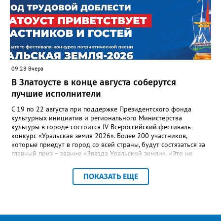
— сообщила начальник Главного управления ГЖИ Ирина
Настенко. В следующий раз, рекомендовали в
Госжилинспекции, службы должны действовать слаженно. И
оперативно делиться информацией со всеми
заинтересованными – от поставщика тепла до конечных
потребителей.
09:28 Вчера
В Златоусте в конце августа соберутся
лучшие исполнители
С 19 по 22 августа при поддержке Президентского фонда
культурных инициатив и регионального Министерства
культуры в городе состоится IV Всероссийский фестиваль-
конкурс «Уральская земля 2026». Более 200 участников,
которые приедут в город со всей страны, будут состязаться за
главный приз – звание «Звезда Уральской земли». «Это не
просто конкурс, а четыре дня живого творчества:
прослушивания участников, мастер-классы от ведущих
ПОКАЗАТЬ ЕЩЕ
наставников, выступления победителей прошлых лет и
приглашённых артистов», - сообщает оргкомитет. Вход на все
фестивальные мероприятия будет свободным. В 2025 году в
фестивале участвовали 26 финалистов из городов
Челябинской, Свердловской, Курганской, Оренбургской