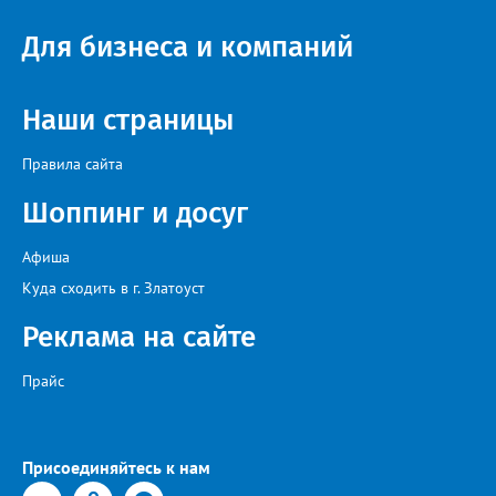
областей, Ханты-Мансийского автономного округа и
Республики Башкортостан. Приглашённой звездой стал
Для бизнеса и компаний
идейный вдохновитель, организатор фестиваля, эстрадный
певец, победитель главного патриотического конкурса страны
«Солдатский конверт», лауреат премии в области культуры и
искусства «Золотая лира», участник телевизионных проектов
Наши страницы
на Первом канале, обладатель звания «Голос страны» Алексей
Ковин.
Правила сайта
Шоппинг и досуг
Афиша
Куда сходить в г. Златоуст
Реклама на сайте
Прайс
Присоединяйтесь к нам