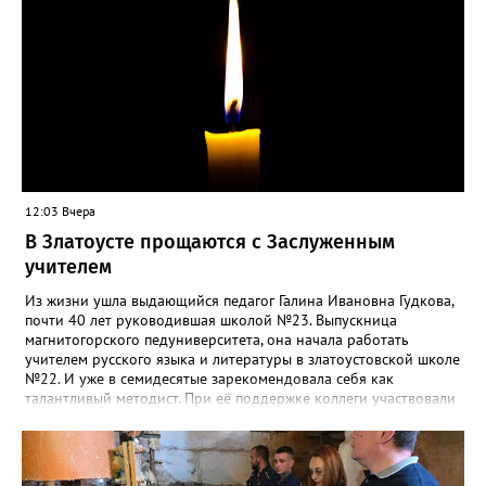
12:03 Вчера
В Златоусте прощаются с Заслуженным
учителем
Из жизни ушла выдающийся педагог Галина Ивановна Гудкова,
почти 40 лет руководившая школой №23. Выпускница
магнитогорского педуниверситета, она начала работать
учителем русского языка и литературы в златоустовской школе
№22. И уже в семидесятые зарекомендовала себя как
талантливый методист. При её поддержке коллеги участвовали
в профессиональных конкурсах и добивались успехов.
«Благодаря её мудрому руководству в школе сформировался
сильный педагогический коллектив, объединённый общими
ценностями и любовью к своему делу. Для многих Галина