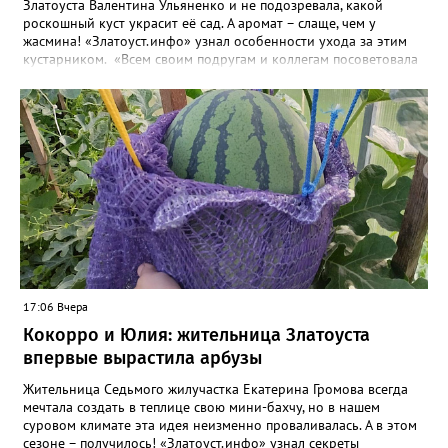
Златоуста Валентина Ульяненко и не подозревала, какой
роскошный куст украсит её сад. А аромат – слаще, чем у
жасмина! «Златоуст.инфо» узнал особенности ухода за этим
кустарником. «Всем своим подругам и коллегам посоветовала
непременно посадить чубушник, и его становится в нашем
городе всё больше, - рассказала нашему порталу Валентина. – У
меня растёт, на мой взгляд, самый красивый сорт – «Жемчуг».
Моему кусту (на фото) четыре года, достаточно компактный.
Махровые цветки - диаметром шесть сантиметров. Цветёт в
июле не менее трёх недель. Oчень ароматный, что редко
встречается у сортовых особeй. Не бойтесь подстригать - он
это любит. Если не знаете, чем украсить свой сад, сажайте
чубушник, не пожалеете!». «Жемчужные» цветы Валентина
сушит и зимой добавляет в чай. Следующей весной планирует
приобрести в питомнике ещё один сорт чубушника – «Зоя
Космодемьянская». Выбрала его по фото: понравилось, что
полураскрытые бутончики «Зои» похожи на круглые пуговки.
17:06 Вчера
Важно, что этот сорт – с другим сроком цветения. И, когда
отцветет «Жемчуг», распустится «Зоя». Фото: Валентина
Кокорро и Юлия: жительница Златоуста
Ульяненко, специально для «Златоуст.инфо». Обсуждение
впервые вырастила арбузы
новости здесь ВКОНТАКТЕ https://vk.com/newszlatoust74
Жительница Седьмого жилучастка Екатерина Громова всегда
мечтала создать в теплице свою мини-бахчу, но в нашем
суровом климате эта идея неизменно проваливалась. А в этом
сезоне – получилось! «Златоуст.инфо» узнал секреты