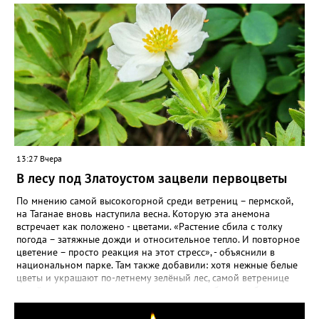
13:27 Вчера
В лесу под Златоустом зацвели первоцветы
По мнению самой высокогорной среди ветрениц – пермской,
на Таганае вновь наступила весна. Которую эта анемона
встречает как положено - цветами. «Растение сбила с толку
погода – затяжные дожди и относительное тепло. И повторное
цветение – просто реакция на этот стресс», - объяснили в
национальном парке. Там также добавили: хотя нежные белые
цветы и украшают по-летнему зелёный лес, самой ветренице
такой «рецидив» пользы не приносит, а наоборот, забирает
силы перед долгой зимовкой.