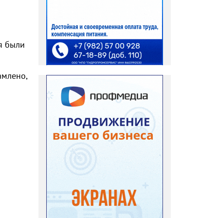
я были
амлено,