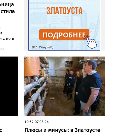
ьница
астила
а
ла
чу, но в
ом
инфо»
осатой
лась
но своим
до
адовод.
«Юлия»,
говорят,
на пару
леть,
 сетках
10:52 07.08.26
с
Плюсы и минусы: в Златоусте