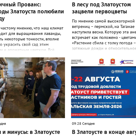
ичный Прованс:
В лесу под Златоустом
оды Златоуста полюбили
зацвели первоцветы
ду
По мнению самой высокогорной
ветрениц – пермской, на Таганае
 частому мнению, что наш климат
наступила весна. Которую эта ан
одит для выращивания лаванды,
встречает как положено - цветами
ть некоторые тонкости, вполне
«Растение сбила с толку погода –
 украсить свой сад этим
затяжные дожди и относительное
м и ароматным цветком. Всё
И повторное цветение – просто 
садоводов Златоуста стремятся
на этот стресс», - объяснили в
ь лаванду за её особую эстетику
национальном парке. Там также
 запах. «Златоуст.инфо» узнал
добавили: хотя нежные белые цв
шном опыте местных дачниц. «Я
украшают по-летнему зелёный ле
ла лаванду нежно-сиреневого
ветренице такой «рецидив» поль
о цвета из семян (на фото), -
приносит, а наоборот, забирает 
 «Златоуст.инфо» хозяйка
перед долгой зимовкой.
 дома Екатерина Бойко. –
 вдоль забора, потому что
тот цветок не любит. Вот уже
од растет и радует меня. Соседи
аженцы: аромат и до них
я. В конце лета собираю лаванду
одня
09:28 Сегодня
 сушу – получаются букеты и саше
 и минусы: в Златоусте
В Златоусте в конце авг
менно. Лаванда широко