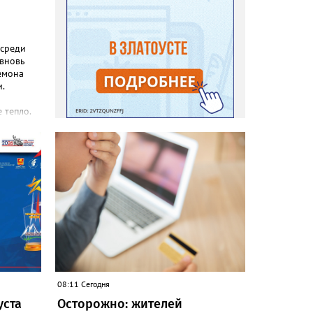
 среди
 вновь
емона
.
 тепло.
реакция
еты и
с, самой
зы не
силы
08:11 Сегодня
уста
Осторожно: жителей