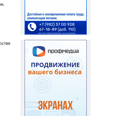
и.
рстве