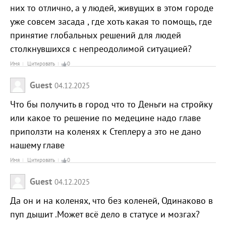
них то отлично, а у людей, живущих в этом городе
уже совсем засада , где хоть какая то помощь, где
принятие глобальных решений для людей
столкнувшихся с непреодолимой ситуацией?
Имя
Цитировать
0
Guest
04.12.2025
Что бы получить в город что то Деньги на стройку
или какое то решение по медецине надо главе
приползти на коленях к Степлеру а это не дано
нашему главе
Имя
Цитировать
0
Guest
04.12.2025
Да он и на коленях, что без коленей, Одинаково в
пуп дышит .Может всё дело в статусе и мозгах?