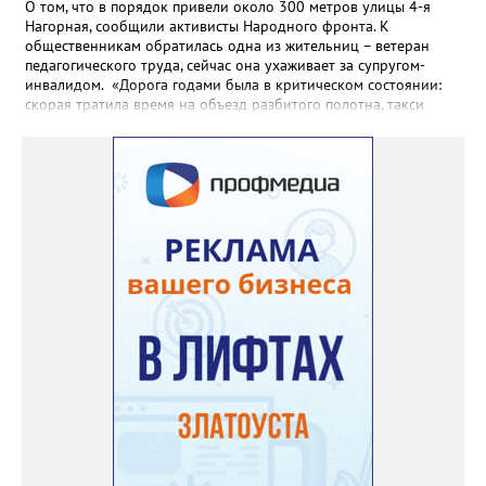
О том, что в порядок привели около 300 метров улицы 4-я
Нагорная, сообщили активисты Народного фронта. К
общественникам обратилась одна из жительниц – ветеран
педагогического труда, сейчас она ухаживает за супругом-
инвалидом. «Дорога годами была в критическом состоянии:
скорая тратила время на объезд разбитого полотна, такси
порой отказывались пробираться к домам, щадя подвеску, а
однажды реанимация не смогла добраться до больного.
Жители писали в администрацию города и другие инстанции,
пытались ремонтировать дорогу своими силами – всё тщетно»,
– рассказали в ОНФ. Общественники подчеркнули: именно
они добились, чтобы участок разровняли и отсыпали. Для
этого потребовалось обратиться в мэрию Златоуста.