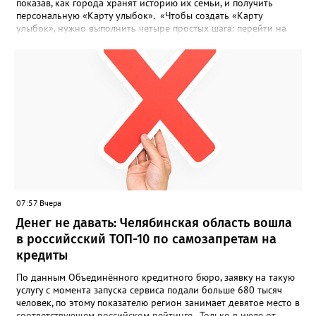
показав, как города хранят историю их семьи, и получить
персональную «Карту улыбок». «Чтобы создать «Карту
улыбок», нужно выполнить четыре простых шага: перейти на
сайт улыбкароссии.рф и нажать кнопку «Собрать карту
улыбок»; загрузить фотографию с улыбкой – подойдёт портрет
одного человека, пары, семьи или нескольких поколений в
одном кадре; отметить один или несколько городов,
связанных с историей семьи или важными воспоминаниями;
добавить подписи к городам, кратко объяснив связь с каждым
из них, указать контакты и подтвердить согласие с правилами
проекта», - говорится в инструкции на сайте проекта. ‍Заявка
может быть семейной, а после модерации стать частью
визуального архива проекта. 20 участников обещают
пригласить на итоговую фотосессию в Москве. Персональную
«Карту улыбок», которую можно скачать, сохранить и
опубликовать в социальных сетях, отмечают в оргкомитете,
07:57 Вчера
получат все, кто улыбнулся.
Денег не давать: Челябинская область вошла
в российсский ТОП-10 по самозапретам на
кредиты
По данным Объединённого кредитного бюро, заявку на такую
услугу с момента запуска сервиса подали больше 680 тысяч
человек, по этому показателю регион занимает девятое место в
соответствующем российском рейтинге. Только в июле от