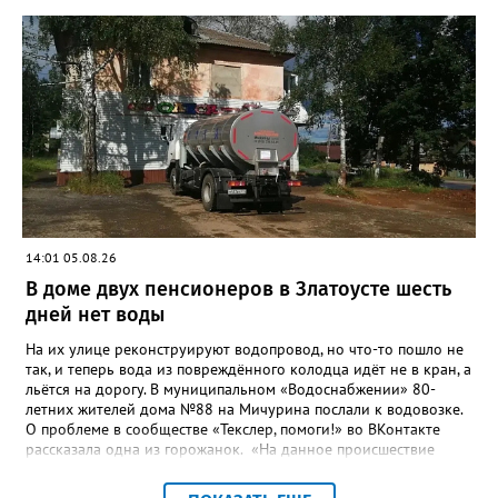
качества жизни и охраны здоровья златоустовцев и
повышение энергоэффективности систем. Кроме электронных
схем, исполнителю нужно разработать предложения по
строительству и реконструкции водоснабжения и канализации,
оценив размер вложений, а также представить перечень
бесхозных объектов и возможные сценарии развития этой
сферы городского хозяйства. В июне 2025 года
«Златоуст.инфо» сообщал о подобных торгах. Тогда цена
вопроса была почти в три раза выше - 9 миллионов 13 тысяч
486 рублей, а в списке работ была разработка электронной
системы ливнёвок.
14:01 05.08.26
В доме двух пенсионеров в Златоусте шесть
дней нет воды
На их улице реконструируют водопровод, но что-то пошло не
так, и теперь вода из повреждённого колодца идёт не в кран, а
льётся на дорогу. В муниципальном «Водоснабжении» 80-
летних жителей дома №88 на Мичурина послали к водовозке.
О проблеме в сообществе «Текслер, помоги!» во ВКонтакте
рассказала одна из горожанок. «На данное происшествие
аварийная бригада до сих пор не приехала, и по словам
гл.инженера Шепелева А.Н. из обслуживающей организации