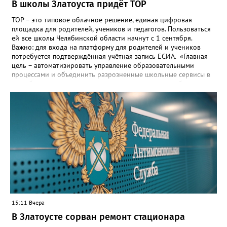
В школы Златоуста придёт ТОР
ТОР – это типовое облачное решение, единая цифровая
площадка для родителей, учеников и педагогов. Пользоваться
ей все школы Челябинской области начнут с 1 сентября.
Важно: для входа на платформу для родителей и учеников
потребуется подтверждённая учётная запись ЕСИА. «Главная
цель – автоматизировать управление образовательными
процессами и объединить разрозненные школьные сервисы в
одну безопасную государственную экосистему, - сообщили в
региональном министерстве образования. - Платформа ТОР
“Моя школа” объединит все школьные сервисы в единую
безопасную государственную экосистему. Предполагается, что
переход пройдёт максимально комфортно для пользователей».
Привычные функции - оценки, расписание, домашние задания,
связь с учителями, знакомые пользователям экосистемы
«Госуслуги Моя школа», не просто сохранятся, они будут
собраны в одном месте, подчеркнули в ведомстве. Причём в
этом случае переход на ТОР станет вообще незаметным.
15:11 Вчера
В Златоусте сорван ремонт стационара