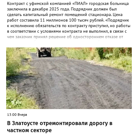
Контракт с уфимской компанией «ПИАЛ» городская больница
заключила в декабре 2025 года. Подрядчик должен был
сделать капитальный ремонт помещений стационара. Цена
работ составила 11 миллионов 100 тысяч рублей. «Подрядчик
к исполнению обязательств по контракту приступил, но работы
в соответствии с условиями контракта не выполнил, в связи с
чем заказчик принял решение об одностороннем отказе от
исполнения обязательств по контракту», – сообщили в
Челябинском УФАС. Антимонопольная служба приняла
решение включить ООО «ПИАЛ» в реестр недобросовестных
поставщиков. В чёрном списке уфимский подрядчик будет два
года.
13:00 Вчера
В Златоусте отремонтировали дорогу в
частном секторе