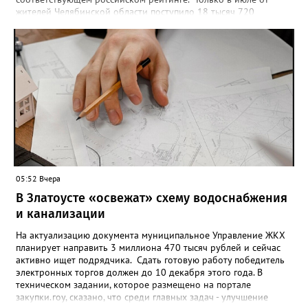
жителей Челябинской области поступило 18 тысяч 720
заявлений на установку ограничений и около 6700 — на их
снятие. В целом не давать им взаймы сегодня просят 543 с
лишним тысячи человек. Почти 89 тысяч за это время решили
запрет отозвать. При этом, утверждают аналитики бюро,
примерно каждый пятый из тех, кто установил самозапрет,
никогда кредиты не брал, столько же погасили долги недавно,
а больше половины имеют долговые обязательства сейчас.
05:52 Вчера
В Златоусте «освежат» схему водоснабжения
и канализации
На актуализацию документа муниципальное Управление ЖКХ
планирует направить 3 миллиона 470 тысяч рублей и сейчас
активно ищет подрядчика. Сдать готовую работу победитель
электронных торгов должен до 10 декабря этого года. В
техническом задании, которое размещено на портале
закупки.гоу, сказано, что среди главных задач - улучшение