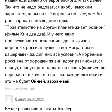
нашей еды далеко от европейского. И так далее.
Так что не надо радоваться якобы высоким
зарплатам, цены на всё выросли больше, чем был
рост зарплат в последние годы.
"Правительство на другой планете живёт, родной"
(фильм Кин-дза-дза). И у него явно
прослеживается нежелание сделать жизнь
коренных россиян лучше, а вот мигрантам и
кашерным - да, для них все условия. А коренные
россияне от хорошей жизни вдруг размножаться
начнут, начнут претендовать на власть (количество
перерастёт в качество по законам диалектики) и
это же будет
Ой-вей, азохан-вей.
Имя
Цитировать
0
Guest
26.07.2025
Везде развесили плакаты Текслер