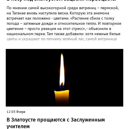
По мнению самой высокогорной среди ветрениц – пермской,
на Таганае вновь наступила весна. Которую эта анемона
встречает как положено - цветами. «Растение сбила с толку
погода – затяжные дожди и относительное тепло. И повторное
цветение – просто реакция на этот стресс», - объяснили в
национальном парке. Там также добавили: хотя нежные белые
цветы и украшают по-летнему зелёный лес, самой ветренице
такой «рецидив» пользы не приносит, а наоборот, забирает
силы перед долгой зимовкой.
12:03 Вчера
В Златоусте прощаются с Заслуженным
учителем