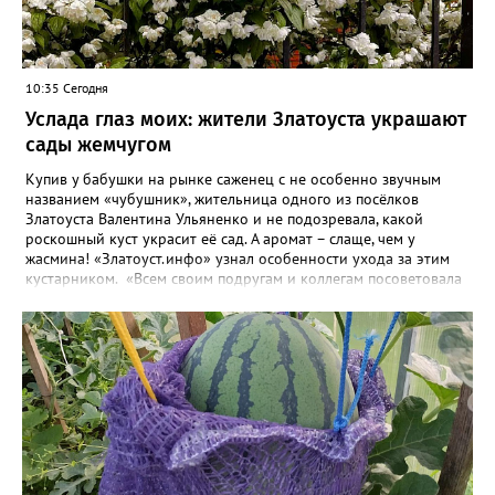
10:35 Сегодня
Услада глаз моих: жители Златоуста украшают
сады жемчугом
Купив у бабушки на рынке саженец с не особенно звучным
названием «чубушник», жительница одного из посёлков
Златоуста Валентина Ульяненко и не подозревала, какой
роскошный куст украсит её сад. А аромат – слаще, чем у
жасмина! «Златоуст.инфо» узнал особенности ухода за этим
кустарником. «Всем своим подругам и коллегам посоветовала
непременно посадить чубушник, и его становится в нашем
городе всё больше, - рассказала нашему порталу Валентина. – У
меня растёт, на мой взгляд, самый красивый сорт – «Жемчуг».
Моему кусту (на фото) четыре года, достаточно компактный.
Махровые цветки - диаметром шесть сантиметров. Цветёт в
июле не менее трёх недель. Oчень ароматный, что редко
встречается у сортовых особeй. Не бойтесь подстригать - он
это любит. Если не знаете, чем украсить свой сад, сажайте
чубушник, не пожалеете!». «Жемчужные» цветы Валентина
сушит и зимой добавляет в чай. Следующей весной планирует