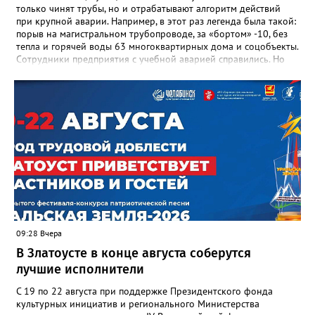
только чинят трубы, но и отрабатывают алгоритм действий
при крупной аварии. Например, в этот раз легенда была такой:
порыв на магистральном трубопроводе, за «бортом» -10, без
тепла и горячей воды 63 многоквартирных дома и соцобъекты.
Сотрудники предприятия с учебной аварией справились. Но
участвовавшие в тренировке представители Госжилинспекции
отметили и недочёты. «Например, управляющие компании
несвоевременно приняли меры для предотвращения
“перемерзания” общей домовой тепловой сети
многоквартирного дома, отсутствовало взаимодействие с
ресурсоснабжающей организацией, ЕДДС и иными службами»,
— сообщила начальник Главного управления ГЖИ Ирина
Настенко. В следующий раз, рекомендовали в
Госжилинспекции, службы должны действовать слаженно. И
оперативно делиться информацией со всеми
заинтересованными – от поставщика тепла до конечных
потребителей.
09:28 Вчера
В Златоусте в конце августа соберутся
лучшие исполнители
С 19 по 22 августа при поддержке Президентского фонда
культурных инициатив и регионального Министерства