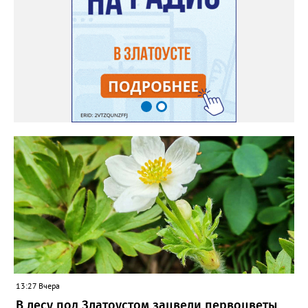
месяца, а место посадки - мульчировать мелкой корой. Семена
самосевом в ней отлично прорастают. Если иногда срезать
сухие цветы и стряхивать семена вокруг куртины, лаванда
весной прорастет сама. Ещё один секрет – этот символ
Прованса не любит «вкусную» почву. Добавляйте в посадочную
яму гравий и песок – требуется хороший дренаж. В первый год
Екатерина рекомендует цветы убирать, чтобы силы куста
пошли на наращивание корневой системы. А со второго года
пусть лаванда цветёт во всю силу! Фото: Екатерина Бойко,
специально для «Златоуст.инфо». Обсуждение новости здесь
ВКОНТАКТЕ https://vk.com/newszlatoust74
13:27 Вчера
В лесу под Златоустом зацвели первоцветы