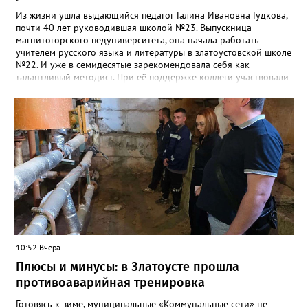
Из жизни ушла выдающийся педагог Галина Ивановна Гудкова,
почти 40 лет руководившая школой №23. Выпускница
магнитогорского педуниверситета, она начала работать
учителем русского языка и литературы в златоустовской школе
№22. И уже в семидесятые зарекомендовала себя как
талантливый методист. При её поддержке коллеги участвовали
в профессиональных конкурсах и добивались успехов.
«Благодаря её мудрому руководству в школе сформировался
сильный педагогический коллектив, объединённый общими
ценностями и любовью к своему делу. Для многих Галина
Ивановна навсегда останется не только талантливым
руководителем, но и настоящим Учителем с большой буквы», -
говорится в сообществе школы №23 во ВКонтакте. Свои
соболезнования семье Галины Ивановны выразил глава
Златоуста Олег Решетников. «Её вклад зафиксирован в
важнейших документах школы, но главное - он остался в
людях: в тех учителях, которых она поддержала, в тех
учениках, которых она вдохновила. Заслуженный учитель РФ,
«Отличник народного просвещения», обладатель медали «За
10:52 Вчера
доблестный труд», Галина Ивановна оставила не только
награды и документы, но и работающий, живой механизм
Плюсы и минусы: в Златоусте прошла
школы, который продолжает жить её принципами», - говорится
противоаварийная тренировка
в некрологе.
Готовясь к зиме, муниципальные «Коммунальные сети» не