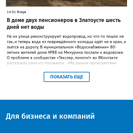
14:01 Вчера
В доме двух пенсионеров в Златоусте шесть
дней нет воды
На их улице реконструируют водопровод, но что-то пошло не
так, и теперь вода из повреждённого колодца идёт не в кран, а
льётся на дорогу. В муниципальном «Водоснабжении» 80-
летних жителей дома №88 на Мичурина послали к водовозке.
О проблеме в сообществе «Текслер, помоги!» во ВКонтакте
рассказала одна из горожанок. «На данное происшествие
аварийная бригада до сих пор не приехала, и по словам
гл.инженера Шепелева А.Н. из обслуживающей организации
ПОКАЗАТЬ ЕЩЕ
МУП ЗГО "Златоустовское Водоснабжение" ул. Островского, 7,
никакие работы по восстановлению подачи воды в дом
проводиться не будут. Вот уже шесть дней пенсионеры без
воды!», - пишет возмущённая женщина (стиль, орфография и
пунктуация авторские). Под обращением есть комментарий
пользователя под ником Olga Vyacheslavovna. Она сообщает:
сейчас МУП «Водоснабжение» ведёт реконструкцию сетей в
Для бизнеса и компаний
посёлке и работать приходится в сложных условиях горной
местности. «К сожалению, в процессе бурения иногда
выявляются или случайно повреждаются существующие вводы
малого диаметра, - отмечает Olga Vyacheslavovna. - Зачастую