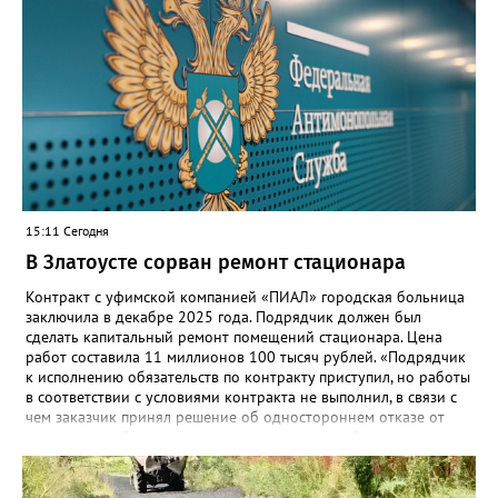
“Моя школа” объединит все школьные сервисы в единую
безопасную государственную экосистему. Предполагается, что
переход пройдёт максимально комфортно для пользователей».
Привычные функции - оценки, расписание, домашние задания,
связь с учителями, знакомые пользователям экосистемы
«Госуслуги Моя школа», не просто сохранятся, они будут
собраны в одном месте, подчеркнули в ведомстве. Причём в
этом случае переход на ТОР станет вообще незаметным.
15:11 Сегодня
В Златоусте сорван ремонт стационара
Контракт с уфимской компанией «ПИАЛ» городская больница
заключила в декабре 2025 года. Подрядчик должен был
сделать капитальный ремонт помещений стационара. Цена
работ составила 11 миллионов 100 тысяч рублей. «Подрядчик
к исполнению обязательств по контракту приступил, но работы
в соответствии с условиями контракта не выполнил, в связи с
чем заказчик принял решение об одностороннем отказе от
исполнения обязательств по контракту», – сообщили в
Челябинском УФАС. Антимонопольная служба приняла
решение включить ООО «ПИАЛ» в реестр недобросовестных
поставщиков. В чёрном списке уфимский подрядчик будет два