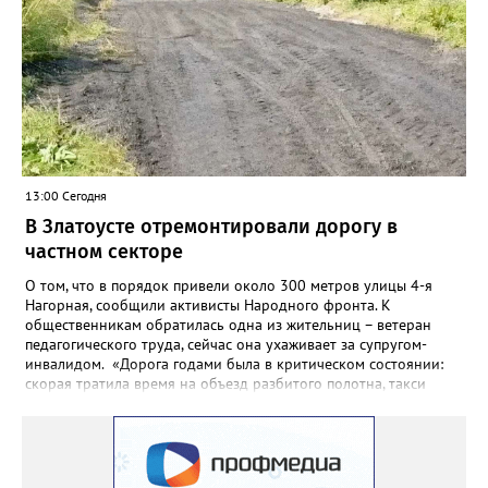
года.
13:00 Сегодня
В Златоусте отремонтировали дорогу в
частном секторе
О том, что в порядок привели около 300 метров улицы 4-я
Нагорная, сообщили активисты Народного фронта. К
общественникам обратилась одна из жительниц – ветеран
педагогического труда, сейчас она ухаживает за супругом-
инвалидом. «Дорога годами была в критическом состоянии:
скорая тратила время на объезд разбитого полотна, такси
порой отказывались пробираться к домам, щадя подвеску, а
однажды реанимация не смогла добраться до больного.
Жители писали в администрацию города и другие инстанции,
пытались ремонтировать дорогу своими силами – всё тщетно»,
– рассказали в ОНФ. Общественники подчеркнули: именно