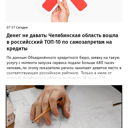
может быть семейной, а после модерации стать частью
визуального архива проекта. 20 участников обещают
пригласить на итоговую фотосессию в Москве. Персональную
«Карту улыбок», которую можно скачать, сохранить и
опубликовать в социальных сетях, отмечают в оргкомитете,
07:57 Сегодня
получат все, кто улыбнулся.
Денег не давать: Челябинская область вошла
в российсский ТОП-10 по самозапретам на
кредиты
По данным Объединённого кредитного бюро, заявку на такую
услугу с момента запуска сервиса подали больше 680 тысяч
человек, по этому показателю регион занимает девятое место в
соответствующем российском рейтинге. Только в июле от
жителей Челябинской области поступило 18 тысяч 720
заявлений на установку ограничений и около 6700 — на их
снятие. В целом не давать им взаймы сегодня просят 543 с
лишним тысячи человек. Почти 89 тысяч за это время решили
запрет отозвать. При этом, утверждают аналитики бюро,
примерно каждый пятый из тех, кто установил самозапрет,
никогда кредиты не брал, столько же погасили долги недавно,
а больше половины имеют долговые обязательства сейчас.