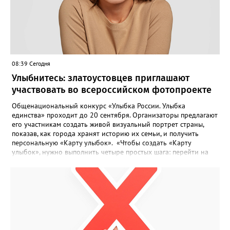
08:39 Сегодня
Улыбнитесь: златоустовцев приглашают
участвовать во всероссийском фотопроекте
Общенациональный конкурс «Улыбка России. Улыбка
единства» проходит до 20 сентября. Организаторы предлагают
его участникам создать живой визуальный портрет страны,
показав, как города хранят историю их семьи, и получить
персональную «Карту улыбок». «Чтобы создать «Карту
улыбок», нужно выполнить четыре простых шага: перейти на
сайт улыбкароссии.рф и нажать кнопку «Собрать карту
улыбок»; загрузить фотографию с улыбкой – подойдёт портрет
одного человека, пары, семьи или нескольких поколений в
одном кадре; отметить один или несколько городов,
связанных с историей семьи или важными воспоминаниями;
добавить подписи к городам, кратко объяснив связь с каждым
из них, указать контакты и подтвердить согласие с правилами
проекта», - говорится в инструкции на сайте проекта. ‍Заявка