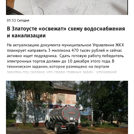
05:52 Сегодня
В Златоусте «освежат» схему водоснабжения
и канализации
На актуализацию документа муниципальное Управление ЖКХ
планирует направить 3 миллиона 470 тысяч рублей и сейчас
активно ищет подрядчика. Сдать готовую работу победитель
электронных торгов должен до 10 декабря этого года. В
техническом задании, которое размещено на портале
закупки.гоу, сказано, что среди главных задач - улучшение
качества жизни и охраны здоровья златоустовцев и
повышение энергоэффективности систем. Кроме электронных
схем, исполнителю нужно разработать предложения по
строительству и реконструкции водоснабжения и канализации,
оценив размер вложений, а также представить перечень
бесхозных объектов и возможные сценарии развития этой
сферы городского хозяйства. В июне 2025 года
«Златоуст.инфо» сообщал о подобных торгах. Тогда цена
вопроса была почти в три раза выше - 9 миллионов 13 тысяч
486 рублей, а в списке работ была разработка электронной
системы ливнёвок.