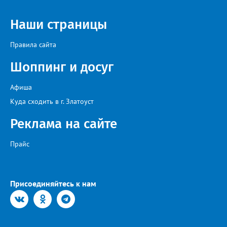
певец, победитель главного патриотического конкурса страны
«Солдатский конверт», лауреат премии в области культуры и
искусства «Золотая лира», участник телевизионных проектов
Наши страницы
на Первом канале, обладатель звания «Голос страны» Алексей
Ковин.
Правила сайта
Шоппинг и досуг
Афиша
Куда сходить в г. Златоуст
Реклама на сайте
Прайс
Присоединяйтесь к нам