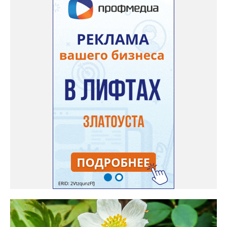
низины этот цветок не любит. Вот уже второй год растет и
радует меня. Соседи просят саженцы: аромат и до них
доносится. В конце лета собираю лаванду в пучки, сушу –
получаются букеты и саше одновременно. Лаванда широко
используется и в кулинарии». Семена, отметила собеседница
нашего портала, у неё были сорта «Вознесенская узколистная».
Только она хорошо зимует без укрытия. Всхожесть оказалась
на удивление хорошей: из пяти семян из каждой пачки четыре
взошли даже без стратификации. После покупки (по весне)
садовод советует сразу убрать семена в холодильник на два
месяца, а место посадки - мульчировать мелкой корой. Семена
самосевом в ней отлично прорастают. Если иногда срезать
сухие цветы и стряхивать семена вокруг куртины, лаванда
весной прорастет сама. Ещё один секрет – этот символ
Прованса не любит «вкусную» почву. Добавляйте в посадочную
яму гравий и песок – требуется хороший дренаж. В первый год
Екатерина рекомендует цветы убирать, чтобы силы куста
пошли на наращивание корневой системы. А со второго года
пусть лаванда цветёт во всю силу! Фото: Екатерина Бойко,
специально для «Златоуст.инфо». Обсуждение новости здесь
ВКОНТАКТЕ https://vk.com/newszlatoust74