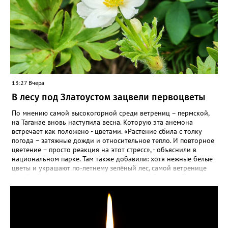
13:27 Вчера
В лесу под Златоустом зацвели первоцветы
По мнению самой высокогорной среди ветрениц – пермской,
на Таганае вновь наступила весна. Которую эта анемона
встречает как положено - цветами. «Растение сбила с толку
погода – затяжные дожди и относительное тепло. И повторное
цветение – просто реакция на этот стресс», - объяснили в
национальном парке. Там также добавили: хотя нежные белые
цветы и украшают по-летнему зелёный лес, самой ветренице
такой «рецидив» пользы не приносит, а наоборот, забирает
силы перед долгой зимовкой.