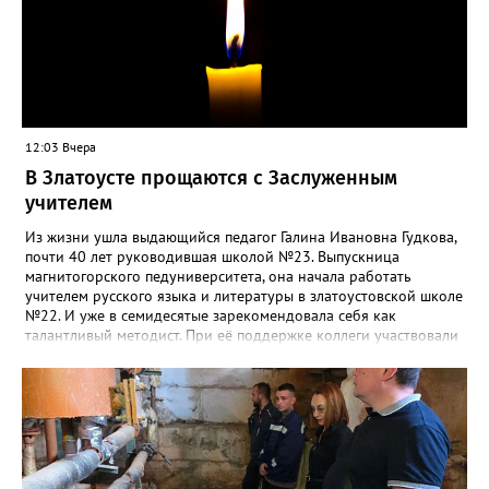
12:03 Вчера
В Златоусте прощаются с Заслуженным
учителем
Из жизни ушла выдающийся педагог Галина Ивановна Гудкова,
почти 40 лет руководившая школой №23. Выпускница
магнитогорского педуниверситета, она начала работать
учителем русского языка и литературы в златоустовской школе
№22. И уже в семидесятые зарекомендовала себя как
талантливый методист. При её поддержке коллеги участвовали
в профессиональных конкурсах и добивались успехов.
«Благодаря её мудрому руководству в школе сформировался
сильный педагогический коллектив, объединённый общими
ценностями и любовью к своему делу. Для многих Галина
Ивановна навсегда останется не только талантливым
руководителем, но и настоящим Учителем с большой буквы», -
говорится в сообществе школы №23 во ВКонтакте. Свои