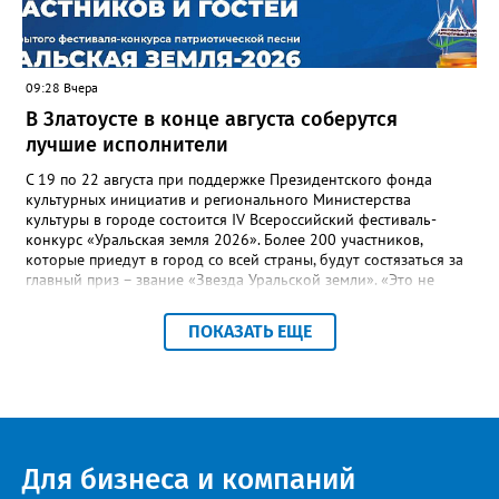
оперативно делиться информацией со всеми
заинтересованными – от поставщика тепла до конечных
потребителей.
09:28 Вчера
В Златоусте в конце августа соберутся
лучшие исполнители
С 19 по 22 августа при поддержке Президентского фонда
культурных инициатив и регионального Министерства
культуры в городе состоится IV Всероссийский фестиваль-
конкурс «Уральская земля 2026». Более 200 участников,
которые приедут в город со всей страны, будут состязаться за
главный приз – звание «Звезда Уральской земли». «Это не
просто конкурс, а четыре дня живого творчества:
прослушивания участников, мастер-классы от ведущих
ПОКАЗАТЬ ЕЩЕ
наставников, выступления победителей прошлых лет и
приглашённых артистов», - сообщает оргкомитет. Вход на все
фестивальные мероприятия будет свободным. В 2025 году в
фестивале участвовали 26 финалистов из городов
Челябинской, Свердловской, Курганской, Оренбургской
областей, Ханты-Мансийского автономного округа и
Республики Башкортостан. Приглашённой звездой стал
Для бизнеса и компаний
идейный вдохновитель, организатор фестиваля, эстрадный