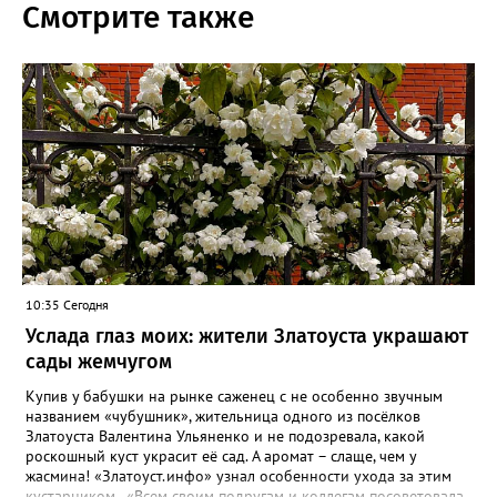
Смотрите также
10:35 Сегодня
Услада глаз моих: жители Златоуста украшают
сады жемчугом
Купив у бабушки на рынке саженец с не особенно звучным
названием «чубушник», жительница одного из посёлков
Златоуста Валентина Ульяненко и не подозревала, какой
роскошный куст украсит её сад. А аромат – слаще, чем у
жасмина! «Златоуст.инфо» узнал особенности ухода за этим
кустарником. «Всем своим подругам и коллегам посоветовала