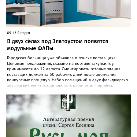
09:16 Сегодня
В двух сёлах под Златоустом появятся
модульные ФАПы
Городская больница уже объявила о поиске поставщика.
Ценовые предложения, сказано на портале закупки.гоу,
принимаются до 12 августа. Смонтировать готовые здания
поставщик должен за 60 рабочих дней после окончания
конкурсных процедур. Набор помещений в двух фельдшерско-
акушерских пунктах одинаковый: кабинет для приёма,
процедурная, комната ожидания для посетителей, санузел, а
также комната для хранения лекарственных препаратов и
другие вспомогательные. В Веселовке новый ФАП
расположится на участке №58 по улице Ленина, в Кувашах –
на Советской, 79.