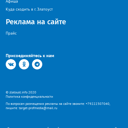
Афиша
пошли на наращивание корневой системы. А со второго года
пусть лаванда цветёт во всю силу! Фото: Екатерина Бойко,
Куда сходить в г. Златоуст
специально для «Златоуст.инфо». Обсуждение новости здесь
ВКОНТАКТЕ https://vk.com/newszlatoust74
Реклама на сайте
Прайс
Присоединяйтесь к нам
© zlatoust.info 2020
Политика конфиденциальности
По вопросам размещения рекламы на сайте звоните: +79222307040,
пишите: target-profmedia@mail.ru