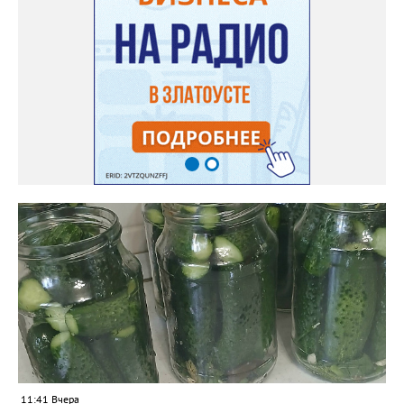
любит в горах гостить. Перевал просто так не отпустит, Значит
дождь продолжает лить. Сюда небо приходит плакать, На
равнинах чтоб солнцем светить. И спешат люди в дождь и
слякоть — Здесь привыкли дождливо жить. Кот Баюн Тебе
говорят: «Успокойся! Ведь все так живут, поверь! Ты чаще
проси и бойся Более страшных потерь!» Видимо надо, чтоб
дольше Все были в покорном строю. И теми, кто знает больше,
Был призван в мир Кот Баюн. Найди, воин, столб! Найди! Он
выше всех возвышается. Баюн гасит пламя в груди. Ты —
слушаешь, круг — завершается. Смотри! Ты увидишь! Смотри!
Ведь Кот не в былинах, а здесь. Он есть — пустота внутри, А ты
в пустоте этой весь. Услышь его ритм! Услышь! Он мир твой в
куски разбивает. И ты без конца говоришь, А душа в этом
ритме тает. И ты, почему-то, согласен. И спорить желания нет.
Удобен и не опасен. И слушаешь «мудрых» совет. И тянет
смотреть и слушать Пустых «сенсаций» поток. Они разъедают
душу, Но ты жить без них не смог. И злоба, не как решение
Что-то менять в судьбе, А способ излить раздражение На то,
что подсунут тебе. Тебе объяснят, что дорого Стоит место у
них в раю. А рядом с тобой в ритме морока Баюкает Кот Баюн.
11:41 Вчера