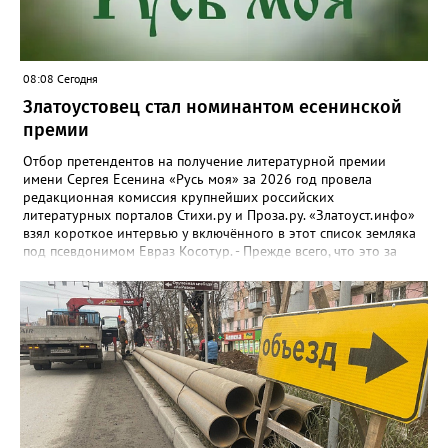
08:08 Сегодня
Златоустовец стал номинантом есенинской
премии
Отбор претендентов на получение литературной премии
имени Сергея Есенина «Русь моя» за 2026 год провела
редакционная комиссия крупнейших российских
литературных порталов Стихи.ру и Проза.ру. «Златоуст.инфо»
взял короткое интервью у включённого в этот список земляка
под псевдонимом Евраз Косотур. - Прежде всего, что это за
премия и как вы о ней узнали? - Премия имени Сергея Есенина
«Русь моя» ежегодная, её вручают в канун дня рождения
великого русского поэта. Я о ней узнал на сайте стихи.ру,
подал заявку, особо ни на что не рассчитывая. А потом мне
позвонили, сказали, что я подхожу. - Как давно пишете и о чём?
- Пишу давно, но обычно кидал в стол или отправлял
знакомым, друзьям. С 2024 года публикую на Author.Today, с
марта этого года - на стихи.ру. Кстати, я про этот сайт узнал от
своего подписчика в Телеграм. Он долго восторгался стихами, а
потом был удивлён, что не нашел меня на стихи.ру. Ну я и