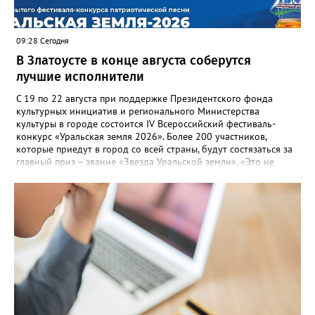
заинтересованными – от поставщика тепла до конечных
потребителей.
09:28 Сегодня
В Златоусте в конце августа соберутся
лучшие исполнители
С 19 по 22 августа при поддержке Президентского фонда
культурных инициатив и регионального Министерства
культуры в городе состоится IV Всероссийский фестиваль-
конкурс «Уральская земля 2026». Более 200 участников,
которые приедут в город со всей страны, будут состязаться за
главный приз – звание «Звезда Уральской земли». «Это не
просто конкурс, а четыре дня живого творчества:
прослушивания участников, мастер-классы от ведущих
наставников, выступления победителей прошлых лет и
приглашённых артистов», - сообщает оргкомитет. Вход на все
фестивальные мероприятия будет свободным. В 2025 году в
фестивале участвовали 26 финалистов из городов
Челябинской, Свердловской, Курганской, Оренбургской
областей, Ханты-Мансийского автономного округа и
Республики Башкортостан. Приглашённой звездой стал
идейный вдохновитель, организатор фестиваля, эстрадный
певец, победитель главного патриотического конкурса страны
«Солдатский конверт», лауреат премии в области культуры и