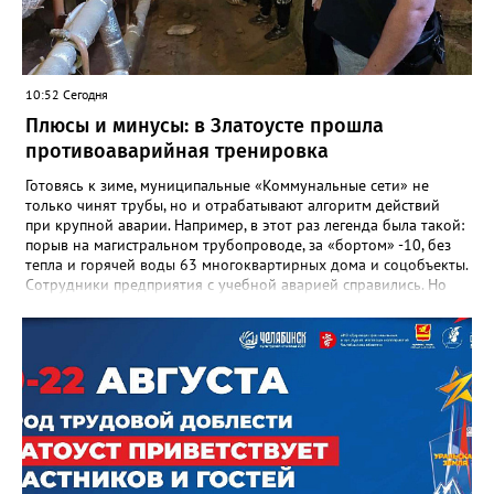
важнейших документах школы, но главное - он остался в
людях: в тех учителях, которых она поддержала, в тех
учениках, которых она вдохновила. Заслуженный учитель РФ,
«Отличник народного просвещения», обладатель медали «За
10:52 Сегодня
доблестный труд», Галина Ивановна оставила не только
награды и документы, но и работающий, живой механизм
Плюсы и минусы: в Златоусте прошла
школы, который продолжает жить её принципами», - говорится
противоаварийная тренировка
в некрологе.
Готовясь к зиме, муниципальные «Коммунальные сети» не
только чинят трубы, но и отрабатывают алгоритм действий
при крупной аварии. Например, в этот раз легенда была такой:
порыв на магистральном трубопроводе, за «бортом» -10, без
тепла и горячей воды 63 многоквартирных дома и соцобъекты.
Сотрудники предприятия с учебной аварией справились. Но
участвовавшие в тренировке представители Госжилинспекции
отметили и недочёты. «Например, управляющие компании
несвоевременно приняли меры для предотвращения
“перемерзания” общей домовой тепловой сети
многоквартирного дома, отсутствовало взаимодействие с
ресурсоснабжающей организацией, ЕДДС и иными службами»,
— сообщила начальник Главного управления ГЖИ Ирина
Настенко. В следующий раз, рекомендовали в
Госжилинспекции, службы должны действовать слаженно. И
оперативно делиться информацией со всеми