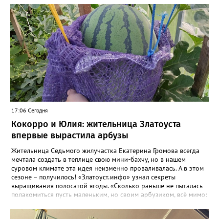
17:06 Сегодня
Кокорро и Юлия: жительница Златоуста
впервые вырастила арбузы
Жительница Седьмого жилучастка Екатерина Громова всегда
мечтала создать в теплице свою мини-бахчу, но в нашем
суровом климате эта идея неизменно проваливалась. А в этом
сезоне – получилось! «Златоуст.инфо» узнал секреты
выращивания полосатой ягоды. «Сколько раньше не пыталась
полакомиться пусть маленьким, но своим арбузиком, всё мимо:
вырастали до размера бобов и отваливались, - поделилась со
«Златоуст.инфо» садовод. – В этом году посадила сорт так