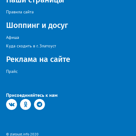
региональный топливный штаб был создан в конце июня. 18
июля после очередного заседания губернатор Алексей Текслер
Правила сайта
поручил увеличить количество бензовозов, вывести на самые
загруженные АЗС полицейские патрули, контролировать запасы
Шоппинг и досуг
бензина и объёмы его продаж, а также обеспечить
бесперебойное снабжение горючим пожарных, скорых и
общественного транспорта.
Афиша
Куда сходить в г. Златоуст
Реклама на сайте
Прайс
Присоединяйтесь к нам
© zlatoust.info 2020