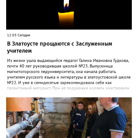
12:03 Сегодня
В Златоусте прощаются с Заслуженным
учителем
Из жизни ушла выдающийся педагог Галина Ивановна Гудкова,
почти 40 лет руководившая школой №23. Выпускница
магнитогорского педуниверситета, она начала работать
учителем русского языка и литературы в златоустовской школе
№22. И уже в семидесятые зарекомендовала себя как
талантливый методист. При её поддержке коллеги участвовали
в профессиональных конкурсах и добивались успехов.
«Благодаря её мудрому руководству в школе сформировался
сильный педагогический коллектив, объединённый общими
ценностями и любовью к своему делу. Для многих Галина
Ивановна навсегда останется не только талантливым
руководителем, но и настоящим Учителем с большой буквы», -
говорится в сообществе школы №23 во ВКонтакте. Свои
соболезнования семье Галины Ивановны выразил глава
Златоуста Олег Решетников. «Её вклад зафиксирован в