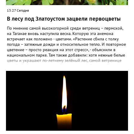
13:27 Сегодня
В лесу под Златоустом зацвели первоцветы
По мнению самой высокогорной среди ветрениц – пермской,
на Таганае вновь наступила весна. Которую эта анемона
встречает как положено - цветами. «Растение сбила с толку
погода – затяжные дожди и относительное тепло. И повторное
цветение – просто реакция на этот стресс», - объяснили в
национальном парке. Там также добавили: хотя нежные белые
цветы и украшают по-летнему зелёный лес, самой ветренице
такой «рецидив» пользы не приносит, а наоборот, забирает
силы перед долгой зимовкой.