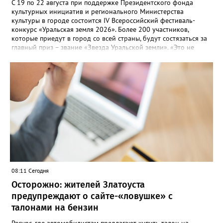
С 19 по 22 августа при поддержке Президентского фонда
культурных инициатив и регионального Министерства
культуры в городе состоится IV Всероссийский фестиваль-
конкурс «Уральская земля 2026». Более 200 участников,
которые приедут в город со всей страны, будут состязаться за
главный приз – звание «Звезда Уральской земли». «Это не
просто конкурс, а четыре дня живого творчества:
прослушивания участников, мастер-классы от ведущих
наставников, выступления победителей прошлых лет и
приглашённых артистов», - сообщает оргкомитет. Вход на все
фестивальные мероприятия будет свободным. В 2025 году в
фестивале участвовали 26 финалистов из городов
Челябинской, Свердловской, Курганской, Оренбургской
областей, Ханты-Мансийского автономного округа и
Республики Башкортостан. Приглашённой звездой стал
идейный вдохновитель, организатор фестиваля, эстрадный
певец, победитель главного патриотического конкурса страны
«Солдатский конверт», лауреат премии в области культуры и
искусства «Золотая лира», участник телевизионных проектов
08:11 Сегодня
на Первом канале, обладатель звания «Голос страны» Алексей
Ковин.
Осторожно: жителей Златоуста
предупреждают о сайте-«ловушке» с
талонами на бензин