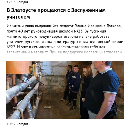
12:03 Сегодня
В Златоусте прощаются с Заслуженным
учителем
Из жизни ушла выдающийся педагог Галина Ивановна Гудкова,
почти 40 лет руководившая школой №23. Выпускница
магнитогорского педуниверситета, она начала работать
учителем русского языка и литературы в златоустовской школе
№22. И уже в семидесятые зарекомендовала себя как
талантливый методист. При её поддержке коллеги участвовали
в профессиональных конкурсах и добивались успехов.
«Благодаря её мудрому руководству в школе сформировался
сильный педагогический коллектив, объединённый общими
ценностями и любовью к своему делу. Для многих Галина
Ивановна навсегда останется не только талантливым
руководителем, но и настоящим Учителем с большой буквы», -
говорится в сообществе школы №23 во ВКонтакте. Свои
соболезнования семье Галины Ивановны выразил глава
Златоуста Олег Решетников. «Её вклад зафиксирован в
важнейших документах школы, но главное - он остался в
людях: в тех учителях, которых она поддержала, в тех
учениках, которых она вдохновила. Заслуженный учитель РФ,
«Отличник народного просвещения», обладатель медали «За
10:52 Сегодня
доблестный труд», Галина Ивановна оставила не только