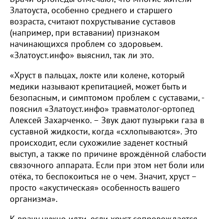
Златоуста, особенно среднего и старшего
возраста, считают похрустывание суставов
(например, при вставании) признаком
начинающихся проблем со здоровьем.
«Златоуст.инфо» выяснил, так ли это.
«Хруст в пальцах, локте или колене, который
медики называют крепитацией, может быть и
безопасным, и симптомом проблем с суставами, -
пояснил «Златоуст.инфо» травматолог-ортопед
Алексей Захарченко. – Звук дают пузырьки газа в
суставной жидкости, когда «схлопываются». Это
происходит, если сухожилие заденет костный
выступ, а также по причине врождённой слабости
связочного аппарата. Если при этом нет боли или
отёка, то беспокоиться не о чем. Значит, хруст –
просто «акустическая» особенность вашего
организма».
К врачу нужно идти, если хруст сопровождается