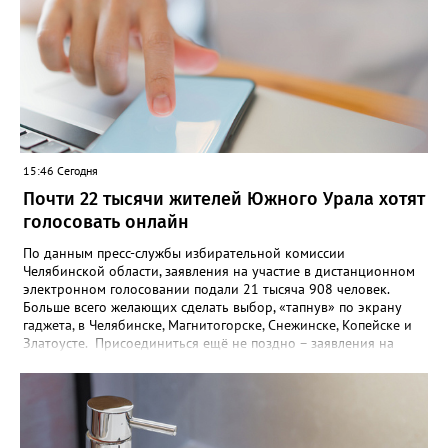
тысячный штраф. После очередного рейда два изъятых у юных
гонщиков мотоцикла отправились на штрафстоянку, а
материалы на подростков – в комиссию по делам
несовершеннолетних.
15:46 Сегодня
Почти 22 тысячи жителей Южного Урала хотят
голосовать онлайн
По данным пресс-службы избирательной комиссии
Челябинской области, заявления на участие в дистанционном
электронном голосовании подали 21 тысяча 908 человек.
Больше всего желающих сделать выбор, «тапнув» по экрану
гаджета, в Челябинске, Магнитогорске, Снежинске, Копейске и
Златоусте. Присоединиться ещё не поздно – заявления на
участии в ДЭГ на Госуслугах принимают до 14 сентября.
Система позволяет голосовать с любого устройства с доступом
в интернет из любого места. Участвовать в голосовании по
месту нахождения поможет механизм «Мобильный
избиратель». Такой возможностью хотят воспользоваться уже