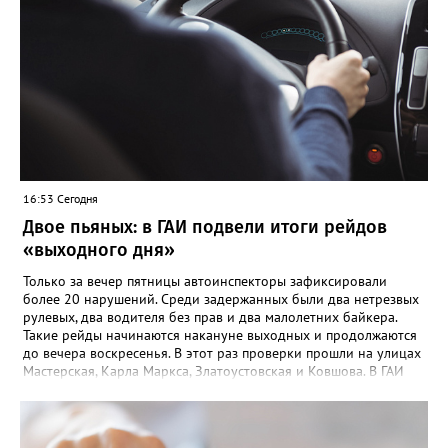
16:53 Сегодня
Двое пьяных: в ГАИ подвели итоги рейдов
«выходного дня»
Только за вечер пятницы автоинспекторы зафиксировали
более 20 нарушений. Среди задержанных были два нетрезвых
рулевых, два водителя без прав и два малолетних байкера.
Такие рейды начинаются накануне выходных и продолжаются
до вечера воскресенья. В этот раз проверки прошли на улицах
Мастерская, Карла Маркса, Златоустовская и Ковшова. В ГАИ
Златоуста отмечают: главной летней проблемой остаются
подростки на купленных родителями питбайках. При этом
дети выезжают на дорогу с молчаливого согласия взрослых,
которых не останавливает грозящий в этом случае 30-