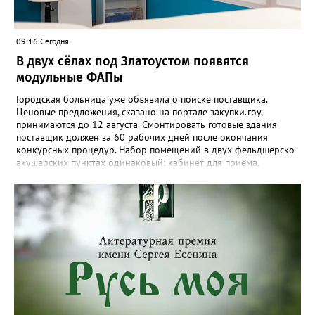
напоминают в муниципальном «Автохозяйстве». - Не
откладывайте звонок — возможно, ваши вещи уже найдены!»
09:16 Сегодня
В двух сёлах под Златоустом появятся
модульные ФАПы
Городская больница уже объявила о поиске поставщика.
Ценовые предложения, сказано на портале закупки.гоу,
принимаются до 12 августа. Смонтировать готовые здания
поставщик должен за 60 рабочих дней после окончания
конкурсных процедур. Набор помещений в двух фельдшерско-
акушерских пунктах одинаковый: кабинет для приёма,
процедурная, комната ожидания для посетителей, санузел, а
также комната для хранения лекарственных препаратов и
другие вспомогательные. В Веселовке новый ФАП
расположится на участке №58 по улице Ленина, в Кувашах –
на Советской, 79.