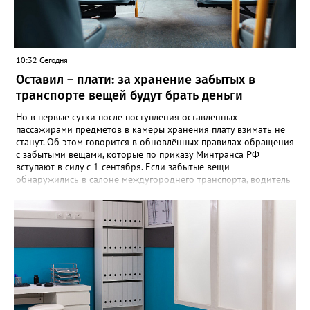
10:32 Сегодня
Оставил – плати: за хранение забытых в
транспорте вещей будут брать деньги
Но в первые сутки после поступления оставленных
пассажирами предметов в камеры хранения плату взимать не
станут. Об этом говорится в обновлённых правилах обращения
с забытыми вещами, которые по приказу Минтранса РФ
вступают в силу с 1 сентября. Если забытые вещи
обнаружились в салоне междугороднего транспорта, водитель
или кондуктор обязаны передать их уполномоченному лицу
владельца автовокзала в конечном пункте маршрута либо
перевозчику. После чего вещи направляют в бюро находок.
Чтобы вернуть забытое, пассажиру придётся подтвердить
право собственности, подробно описав вещь и указав особые
приметы. Златоустовцам, оставившим вещи в городском
транспорте, советуют обращаться по телефонам +7 (3513) 666-
462 – если пропажа произошла в автобусе, +7 (3513) 673-292 –
если в трамвае. «Также уточнить информацию о забытых
вещах можно по адресу: Златоуст, улица Карла Маркса, 2, -