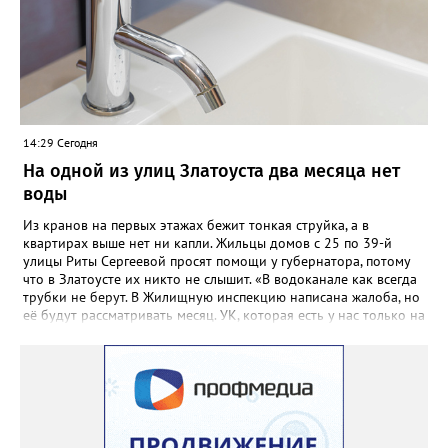
более 900 южноуральцев. Заявления – онлайн, в МФЦ или
территориальных избиркомах - также принимаются до 14
сентября, а с 9 сентября к этому процессу подключатся
участковые комиссии. Голосование на выборах в Госдуму РФ
пройдёт 18, 19 и 20 сентября.
14:29 Сегодня
На одной из улиц Златоуста два месяца нет
воды
Из кранов на первых этажах бежит тонкая струйка, а в
квартирах выше нет ни капли. Жильцы домов с 25 по 39-й
улицы Риты Сергеевой просят помощи у губернатора, потому
что в Златоусте их никто не слышит. «В водоканале как всегда
трубки не берут. В Жилищную инспекцию написана жалоба, но
её будут рассматривать месяц. УК, которая есть у нас только на
бумаге, находится в Екатеринбурге. Никому до нас нет дела,
как живут люди без воды. На Кирова, возле бомбоубежища из-
под асфальта хлещет вода, но Водоканал не мог найти утечку,
это нам было сказано ранее», - говорится в обращении,
которое горожане оставили в сообществе «Текслер, помоги!»
во ВКонтакте (стиль, орфография и пунктуация авторские). Под
обращением есть видео – его автор под ником Елена