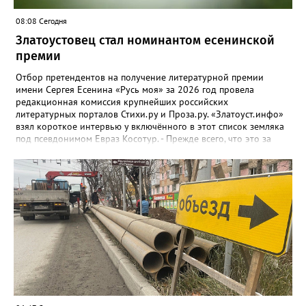
08:08 Сегодня
Златоустовец стал номинантом есенинской
премии
Отбор претендентов на получение литературной премии
имени Сергея Есенина «Русь моя» за 2026 год провела
редакционная комиссия крупнейших российских
литературных порталов Стихи.ру и Проза.ру. «Златоуст.инфо»
взял короткое интервью у включённого в этот список земляка
под псевдонимом Евраз Косотур. - Прежде всего, что это за
премия и как вы о ней узнали? - Премия имени Сергея Есенина
«Русь моя» ежегодная, её вручают в канун дня рождения
великого русского поэта. Я о ней узнал на сайте стихи.ру,
подал заявку, особо ни на что не рассчитывая. А потом мне
позвонили, сказали, что я подхожу. - Как давно пишете и о чём?
- Пишу давно, но обычно кидал в стол или отправлял
знакомым, друзьям. С 2024 года публикую на Author.Today, с
марта этого года - на стихи.ру. Кстати, я про этот сайт узнал от
своего подписчика в Телеграм. Он долго восторгался стихами, а
потом был удивлён, что не нашел меня на стихи.ру. Ну я и
повёлся. Темы? Да самые разные. - Где черпаете вдохновение? -
В магазине вдохновений. Когда акции. Если надо, хоть про что
написать могу. А чтоб прям выпирало — не знаю. Само