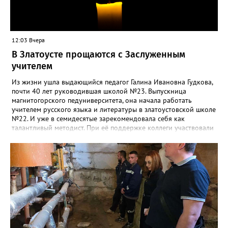
12:03 Вчера
В Златоусте прощаются с Заслуженным
учителем
Из жизни ушла выдающийся педагог Галина Ивановна Гудкова,
почти 40 лет руководившая школой №23. Выпускница
магнитогорского педуниверситета, она начала работать
учителем русского языка и литературы в златоустовской школе
№22. И уже в семидесятые зарекомендовала себя как
талантливый методист. При её поддержке коллеги участвовали
в профессиональных конкурсах и добивались успехов.
«Благодаря её мудрому руководству в школе сформировался
сильный педагогический коллектив, объединённый общими
ценностями и любовью к своему делу. Для многих Галина
Ивановна навсегда останется не только талантливым
руководителем, но и настоящим Учителем с большой буквы», -
говорится в сообществе школы №23 во ВКонтакте. Свои
соболезнования семье Галины Ивановны выразил глава
Златоуста Олег Решетников. «Её вклад зафиксирован в
важнейших документах школы, но главное - он остался в