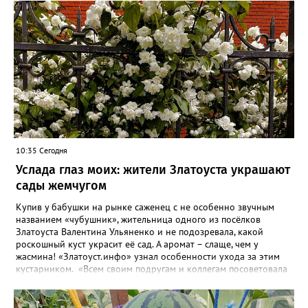
10:35 Сегодня
Услада глаз моих: жители Златоуста украшают
сады жемчугом
Купив у бабушки на рынке саженец с не особенно звучным
названием «чубушник», жительница одного из посёлков
Златоуста Валентина Ульяненко и не подозревала, какой
роскошный куст украсит её сад. А аромат – слаще, чем у
жасмина! «Златоуст.инфо» узнал особенности ухода за этим
кустарником. «Всем своим подругам и коллегам посоветовала
непременно посадить чубушник, и его становится в нашем
городе всё больше, - рассказала нашему порталу Валентина. – У
меня растёт, на мой взгляд, самый красивый сорт – «Жемчуг».