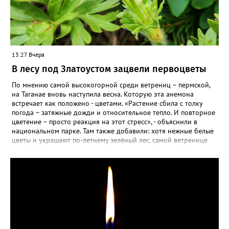
13:27 Вчера
В лесу под Златоустом зацвели первоцветы
По мнению самой высокогорной среди ветрениц – пермской,
на Таганае вновь наступила весна. Которую эта анемона
встречает как положено - цветами. «Растение сбила с толку
погода – затяжные дожди и относительное тепло. И повторное
цветение – просто реакция на этот стресс», - объяснили в
национальном парке. Там также добавили: хотя нежные белые
цветы и украшают по-летнему зелёный лес, самой ветренице
такой «рецидив» пользы не приносит, а наоборот, забирает
силы перед долгой зимовкой.