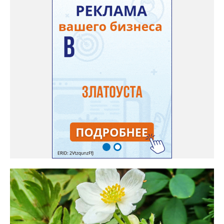
получаются букеты и саше одновременно. Лаванда широко
используется и в кулинарии». Семена, отметила собеседница
нашего портала, у неё были сорта «Вознесенская узколистная».
Только она хорошо зимует без укрытия. Всхожесть оказалась
на удивление хорошей: из пяти семян из каждой пачки четыре
взошли даже без стратификации. После покупки (по весне)
садовод советует сразу убрать семена в холодильник на два
месяца, а место посадки - мульчировать мелкой корой. Семена
самосевом в ней отлично прорастают. Если иногда срезать
сухие цветы и стряхивать семена вокруг куртины, лаванда
весной прорастет сама. Ещё один секрет – этот символ
Прованса не любит «вкусную» почву. Добавляйте в посадочную
яму гравий и песок – требуется хороший дренаж. В первый год
Екатерина рекомендует цветы убирать, чтобы силы куста
пошли на наращивание корневой системы. А со второго года
пусть лаванда цветёт во всю силу! Фото: Екатерина Бойко,
специально для «Златоуст.инфо». Обсуждение новости здесь
ВКОНТАКТЕ https://vk.com/newszlatoust74