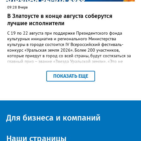
09:28 Вчера
В Златоусте в конце августа соберутся
лучшие исполнители
С 19 по 22 августа при поддержке Президентского фонда
культурных инициатив и регионального Министерства
культуры в городе состоится IV Всероссийский фестиваль-
конкурс «Уральская земля 2026». Более 200 участников,
которые приедут в город со всей страны, будут состязаться за
главный приз – звание «Звезда Уральской земли». «Это не
просто конкурс, а четыре дня живого творчества:
прослушивания участников, мастер-классы от ведущих
ПОКАЗАТЬ ЕЩЕ
наставников, выступления победителей прошлых лет и
приглашённых артистов», - сообщает оргкомитет. Вход на все
фестивальные мероприятия будет свободным. В 2025 году в
фестивале участвовали 26 финалистов из городов
Челябинской, Свердловской, Курганской, Оренбургской
областей, Ханты-Мансийского автономного округа и
Республики Башкортостан. Приглашённой звездой стал
Для бизнеса и компаний
идейный вдохновитель, организатор фестиваля, эстрадный
певец, победитель главного патриотического конкурса страны
«Солдатский конверт», лауреат премии в области культуры и
искусства «Золотая лира», участник телевизионных проектов
Наши страницы
на Первом канале, обладатель звания «Голос страны» Алексей