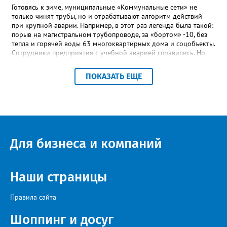
Готовясь к зиме, муниципальные «Коммунальные сети» не
только чинят трубы, но и отрабатывают алгоритм действий
при крупной аварии. Например, в этот раз легенда была такой:
порыв на магистральном трубопроводе, за «бортом» -10, без
тепла и горячей воды 63 многоквартирных дома и соцобъекты.
Сотрудники предприятия с учебной аварией справились. Но
участвовавшие в тренировке представители Госжилинспекции
отметили и недочёты. «Например, управляющие компании
ПОКАЗАТЬ ЕЩЕ
несвоевременно приняли меры для предотвращения
“перемерзания” общей домовой тепловой сети
многоквартирного дома, отсутствовало взаимодействие с
ресурсоснабжающей организацией, ЕДДС и иными службами»,
— сообщила начальник Главного управления ГЖИ Ирина
Настенко. В следующий раз, рекомендовали в
Госжилинспекции, службы должны действовать слаженно. И
Для бизнеса и компаний
оперативно делиться информацией со всеми
заинтересованными – от поставщика тепла до конечных
потребителей.
Наши страницы
Правила сайта
Шоппинг и досуг