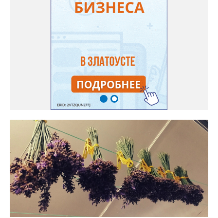
размером с грецкий орех. Екатерина выяснила у знающих
людей и причину своих неудач – её сеянцы не опылялись, и это
нужно было делать самостоятельно. «Мужской» цветочек для
этого прикладывают к «женскому» - тычинку к пестику. Фото:
Екатерина Громова, специально для «Златоуст.инфо».
Обсуждение новости здесь
ВКОНТАКТЕ https://vk.com/newszlatoust74