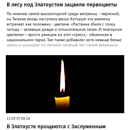
самосевом в ней отлично прорастают. Если иногда срезать
В лесу под Златоустом зацвели первоцветы
сухие цветы и стряхивать семена вокруг куртины, лаванда
весной прорастет сама. Ещё один секрет – этот символ
По мнению самой высокогорной среди ветрениц – пермской,
Прованса не любит «вкусную» почву. Добавляйте в посадочную
на Таганае вновь наступила весна. Которую эта анемона
яму гравий и песок – требуется хороший дренаж. В первый год
встречает как положено - цветами. «Растение сбила с толку
Екатерина рекомендует цветы убирать, чтобы силы куста
погода – затяжные дожди и относительное тепло. И повторное
пошли на наращивание корневой системы. А со второго года
цветение – просто реакция на этот стресс», - объяснили в
пусть лаванда цветёт во всю силу! Фото: Екатерина Бойко,
национальном парке. Там также добавили: хотя нежные белые
специально для «Златоуст.инфо». Обсуждение новости здесь
цветы и украшают по-летнему зелёный лес, самой ветренице
ВКОНТАКТЕ https://vk.com/newszlatoust74
такой «рецидив» пользы не приносит, а наоборот, забирает
силы перед долгой зимовкой.
12:03 07.08.26
В Златоусте прощаются с Заслуженным