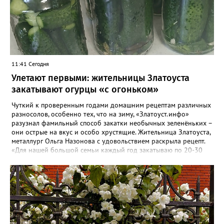
11:41 Сегодня
Улетают первыми: жительницы Златоуста
закатывают огурцы «с огоньком»
Чуткий к проверенным годами домашним рецептам различных
разносолов, особенно тех, что на зиму, «Златоуст.инфо»
разузнал фамильный способ закатки необычных зеленёньких –
они острые на вкус и особо хрустящие. Жительница Златоуста,
металлург Ольга Назонова с удовольствием раскрыла рецепт.
«Для нашей большой семьи каждый год закатываю по 20-30
банок таких огурчиков «с огоньком», но они всё равно
улетают со стола первыми, а гости неизменно просят рецепт, -
отметила Ольга. – Несмотря на это неласковое лето, парники
уже полны огурцов. Запаситесь любым недорогим острым
кетчупом и попробуйте наш семейный рецепт. Дети называют
его «Бомбяо». Первое, советует Ольга, - замачиваем огурцы в
воде на 2-3 часа. Тщательно моем и обрезаем «попки». На дно
литровой банки кладём листья хрена, укроп, чеснок, лавровый