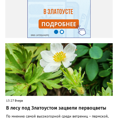
сухие цветы и стряхивать семена вокруг куртины, лаванда
весной прорастет сама. Ещё один секрет – этот символ
Прованса не любит «вкусную» почву. Добавляйте в посадочную
яму гравий и песок – требуется хороший дренаж. В первый год
Екатерина рекомендует цветы убирать, чтобы силы куста
пошли на наращивание корневой системы. А со второго года
пусть лаванда цветёт во всю силу! Фото: Екатерина Бойко,
специально для «Златоуст.инфо». Обсуждение новости здесь
ВКОНТАКТЕ https://vk.com/newszlatoust74
13:27 Вчера
В лесу под Златоустом зацвели первоцветы
По мнению самой высокогорной среди ветрениц – пермской,