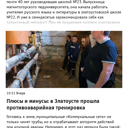
почти 40 лет руководившая школой №23. Выпускница
магнитогорского педуниверситета, она начала работать
учителем русского языка и литературы в златоустовской школе
№22. И уже в семидесятые зарекомендовала себя как
талантливый методист. При её поддержке коллеги участвовали
в профессиональных конкурсах и добивались успехов.
«Благодаря её мудрому руководству в школе сформировался
сильный педагогический коллектив, объединённый общими
ценностями и любовью к своему делу. Для многих Галина
Ивановна навсегда останется не только талантливым
руководителем, но и настоящим Учителем с большой буквы», -
говорится в сообществе школы №23 во ВКонтакте. Свои
соболезнования семье Галины Ивановны выразил глава
Златоуста Олег Решетников. «Её вклад зафиксирован в
важнейших документах школы, но главное - он остался в
людях: в тех учителях, которых она поддержала, в тех
учениках, которых она вдохновила. Заслуженный учитель РФ,
«Отличник народного просвещения», обладатель медали «За
10:52 Вчера
доблестный труд», Галина Ивановна оставила не только
награды и документы, но и работающий, живой механизм
Плюсы и минусы: в Златоусте прошла
школы, который продолжает жить её принципами», - говорится
противоаварийная тренировка
в некрологе.
Готовясь к зиме, муниципальные «Коммунальные сети» не
только чинят трубы, но и отрабатывают алгоритм действий
при крупной аварии. Например, в этот раз легенда была такой: