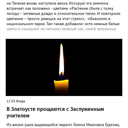
на Таганае вновь наступила весна. Которую эта анемона
встречает как положено - цветами. «Растение сбила с толку
погода – затяжные дожди и относительное тепло. И повторное
цветение – просто реакция на этот стресс», - объяснили в
национальном парке. Там также добавили: хотя нежные белые
цветы и украшают по-летнему зелёный лес, самой ветренице
такой «рецидив» пользы не приносит, а наоборот, забирает
силы перед долгой зимовкой.
12:03 Вчера
В Златоусте прощаются с Заслуженным
учителем
Из жизни ушла выдающийся педагог Галина Ивановна Гудкова,