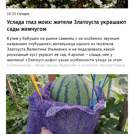
10:35 Сегодня
Услада глаз моих: жители Златоуста украшают
сады жемчугом
Купив у бабушки на рынке саженец с не особенно звучным
названием «чубушник», жительница одного из посёлков
Златоуста Валентина Ульяненко и не подозревала, какой
роскошный куст украсит её сад. А аромат – слаще, чем у
жасмина! «Златоуст.инфо» узнал особенности ухода за этим
кустарником. «Всем своим подругам и коллегам посоветовала
непременно посадить чубушник, и его становится в нашем
городе всё больше, - рассказала нашему порталу Валентина. – У
меня растёт, на мой взгляд, самый красивый сорт – «Жемчуг».
Моему кусту (на фото) четыре года, достаточно компактный.
Махровые цветки - диаметром шесть сантиметров. Цветёт в
июле не менее трёх недель. Oчень ароматный, что редко
встречается у сортовых особeй. Не бойтесь подстригать - он
это любит. Если не знаете, чем украсить свой сад, сажайте
чубушник, не пожалеете!». «Жемчужные» цветы Валентина
сушит и зимой добавляет в чай. Следующей весной планирует
приобрести в питомнике ещё один сорт чубушника – «Зоя
Космодемьянская». Выбрала его по фото: понравилось, что