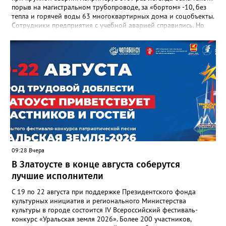
порыв на магистральном трубопроводе, за «бортом» -10, без
тепла и горячей воды 63 многоквартирных дома и соцобъекты.
Сотрудники предприятия с учебной аварией справились. Но
участвовавшие в тренировке представители Госжилинспекции
отметили и недочёты. «Например, управляющие компании
несвоевременно приняли меры для предотвращения
“перемерзания” общей домовой тепловой сети
многоквартирного дома, отсутствовало взаимодействие с
ресурсоснабжающей организацией, ЕДДС и иными службами»,
— сообщила начальник Главного управления ГЖИ Ирина
Настенко. В следующий раз, рекомендовали в
Госжилинспекции, службы должны действовать слаженно. И
оперативно делиться информацией со всеми
заинтересованными – от поставщика тепла до конечных
потребителей.
09:28 Вчера
В Златоусте в конце августа соберутся
лучшие исполнители
С 19 по 22 августа при поддержке Президентского фонда
культурных инициатив и регионального Министерства
культуры в городе состоится IV Всероссийский фестиваль-
конкурс «Уральская земля 2026». Более 200 участников,