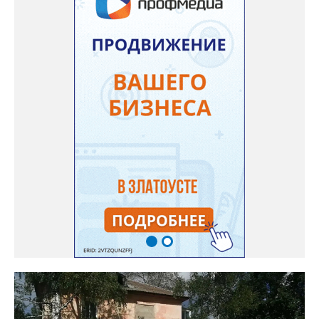
строительству и реконструкции водоснабжения и канализации,
оценив размер вложений, а также представить перечень
бесхозных объектов и возможные сценарии развития этой
сферы городского хозяйства. В июне 2025 года
«Златоуст.инфо» сообщал о подобных торгах. Тогда цена
вопроса была почти в три раза выше - 9 миллионов 13 тысяч
486 рублей, а в списке работ была разработка электронной
системы ливнёвок.