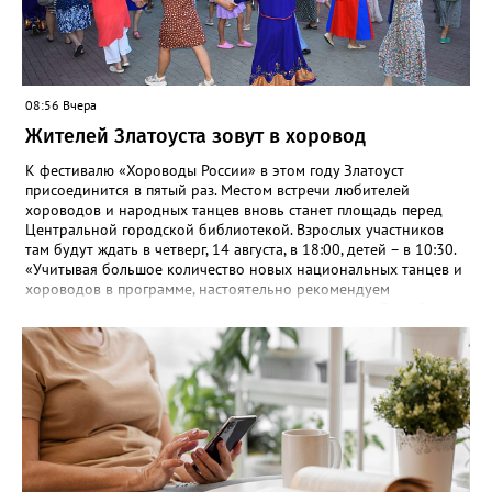
08:56 Вчера
Жителей Златоуста зовут в хоровод
К фестивалю «Хороводы России» в этом году Златоуст
присоединится в пятый раз. Местом встречи любителей
хороводов и народных танцев вновь станет площадь перед
Центральной городской библиотекой. Взрослых участников
там будут ждать в четверг, 14 августа, в 18:00, детей – в 10:30.
«Учитывая большое количество новых национальных танцев и
хороводов в программе, настоятельно рекомендуем
познакомиться с ними на репетициях, которые пройдут 6
(четверг) и 11 (вторник) августа в 18:00 на той же площади, -
сообщают организаторы. И добавляют: - Репетиции состоятся в
любую погоду! Если не на открытом воздухе, то в большом
зале на 5-ом этаже». Праздники для детей и взрослых в этом
году будут объединены общим названием «Златоустовский
народ, вставай в единый хоровод!».