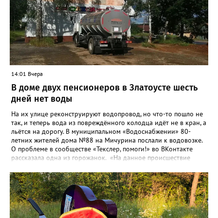
14:01 Вчера
В доме двух пенсионеров в Златоусте шесть
дней нет воды
На их улице реконструируют водопровод, но что-то пошло не
так, и теперь вода из повреждённого колодца идёт не в кран, а
льётся на дорогу. В муниципальном «Водоснабжении» 80-
летних жителей дома №88 на Мичурина послали к водовозке.
О проблеме в сообществе «Текслер, помоги!» во ВКонтакте
рассказала одна из горожанок. «На данное происшествие
аварийная бригада до сих пор не приехала, и по словам
гл.инженера Шепелева А.Н. из обслуживающей организации
МУП ЗГО "Златоустовское Водоснабжение" ул. Островского, 7,
никакие работы по восстановлению подачи воды в дом
проводиться не будут. Вот уже шесть дней пенсионеры без
воды!», - пишет возмущённая женщина (стиль, орфография и