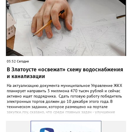
снятие. В целом не давать им взаймы сегодня просят 543 с
лишним тысячи человек. Почти 89 тысяч за это время решили
запрет отозвать. При этом, утверждают аналитики бюро,
примерно каждый пятый из тех, кто установил самозапрет,
никогда кредиты не брал, столько же погасили долги недавно,
а больше половины имеют долговые обязательства сейчас.
05:52 Сегодня
В Златоусте «освежат» схему водоснабжения
и канализации
На актуализацию документа муниципальное Управление ЖКХ
планирует направить 3 миллиона 470 тысяч рублей и сейчас
активно ищет подрядчика. Сдать готовую работу победитель
электронных торгов должен до 10 декабря этого года. В
техническом задании, которое размещено на портале
закупки.гоу, сказано, что среди главных задач - улучшение
качества жизни и охраны здоровья златоустовцев и
повышение энергоэффективности систем. Кроме электронных
схем, исполнителю нужно разработать предложения по