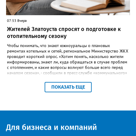
07:53 Вчера
Жителей Златоуста спросят о подготовке к
отопительному сезону
Чтобы понимать, что знают южноуральцы о плановых
ремонтах котельных и сетей, региональное Министерство ЖКХ
проводит короткий опрос. «Хотим понять, насколько жители
информированы, знают ли, куда обращаться в случае проблем
с отоплением, и какие вопросы волнуют больше всего перед
началом сезона», - сообщили в пресс-службе «коммунального»
ведомства. В анкете, с которой ознакомился «Златоуст.инфо»,
6 вопросов. Южноуральцам, например, предлагают поделиться
ПОКАЗАТЬ ЕЩЕ
опасениями, мучающими их накануне зимы. Среди вариантов:
своевременное начало отопительного сезона, температура в
квартире, возможные аварии и перебои, размер платы за
отопление. А также поставить оценку работе управляющей
компании – в диапазоне от «Безусловно хорошо» до
«Безусловно плохо». «Опрос займет всего пару минут, но ваши
ответы помогут обратить внимание на темы, которые
Для бизнеса и компаний
действительно важны для людей», - утверждают в
министерстве.