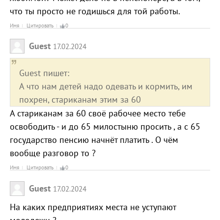
что ты просто не годишься для той работы.
Имя
Цитировать
0
Guest
17.02.2024
Guest пишет:
А что нам детей надо одевать и кормить, им
похрен, стариканам этим за 60
А стариканам за 60 своё рабочее место тебе
освободить - и до 65 милостыню просить , а с 65
государство пенсию начнёт платить . О чём
вообще разговор то ?
Имя
Цитировать
0
Guest
17.02.2024
На каких предприятиях места не уступают