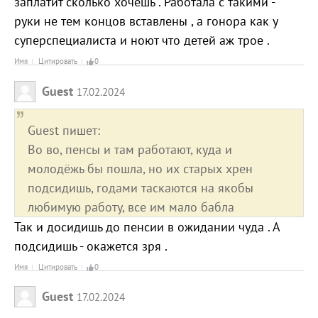
заплатит сколько хочешь . Работала с такими -
руки не тем концов вставлены , а гонора как у
суперспециалиста и ноют что детей аж трое .
Имя
Цитировать
0
Guest
17.02.2024
Guest пишет:
Во во, пенсы и там работают, куда и
молодёжь бы пошла, но их старых хрен
подсидишь, годами таскаются на якобы
любимую работу, все им мало бабла
Так и досидишь до пенсии в ожидании чуда . А
подсидишь - окажется зря .
Имя
Цитировать
0
Guest
17.02.2024