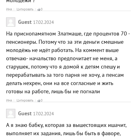
молодежи ?
Имя
Цитировать
0
Guest
17.02.2024
На приснопамятном Златмаше, где процентов 70 -
пенсионеры. Потому что за эти деньги смешные
молодёжь не идёт работать. На коммент выше
отвечаю- начальство предпочитает не меня, а
старушек, потому что я домой к детям спешу и
перерабатывать за того парня не хочу, а пенсам
делать нехрен, они на все согласные и жить
готовы на работе, лишь бы не погнали
Имя
Цитировать
0
Guest
17.02.2024
А я знаю бабку, которая за вышестоящих ишачит,
выполняет их задания, лишь бы быть в фаворе,