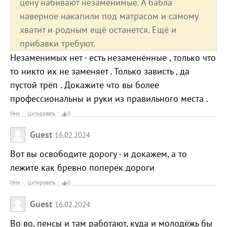
цену набивают незаменимые. А бабла
наверное накапили под матрасом и самому
хватит и родным ещё останется. Ещё и
прибавки требуют.
Незаменимых нет - есть незаменённые , только что
то никто их не заменяет . Только зависть , да
пустой трёп . Докажите что вы более
профессиональны и руки из правильного места .
Имя
Цитировать
0
Guest
16.02.2024
Вот вы освободите дорогу - и докажем, а то
лежите как бревно поперёк дороги
Имя
Цитировать
0
Guest
16.02.2024
Во во, пенсы и там работают, куда и молодёжь бы