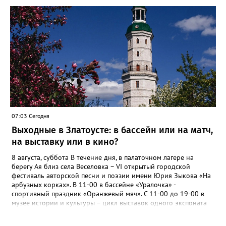
07:03 Сегодня
Выходные в Златоусте: в бассейн или на матч,
на выставку или в кино?
8 августа, суббота В течение дня, в палаточном лагере на
берегу Ая близ села Веселовка – VI открытый городской
фестиваль авторской песни и поэзии имени Юрия Зыкова «На
арбузных корках». В 11-00 в бассейне «Уралочка» -
спортивный праздник «Оранжевый мяч». С 11-00 до 19-00 в
музее истории и культуры – цикл выставок одного экспоната
«Артефакт из прошлого»: «Письменный прибор: сталь и
мастерство». В 11-00 в ДОЛ «Горный», «Металлург», «Лесная