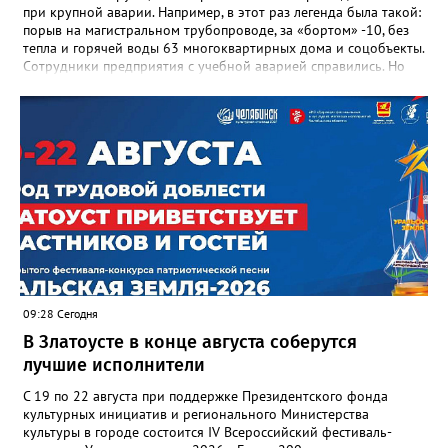
при крупной аварии. Например, в этот раз легенда была такой:
порыв на магистральном трубопроводе, за «бортом» -10, без
тепла и горячей воды 63 многоквартирных дома и соцобъекты.
Сотрудники предприятия с учебной аварией справились. Но
участвовавшие в тренировке представители Госжилинспекции
отметили и недочёты. «Например, управляющие компании
несвоевременно приняли меры для предотвращения
“перемерзания” общей домовой тепловой сети
многоквартирного дома, отсутствовало взаимодействие с
ресурсоснабжающей организацией, ЕДДС и иными службами»,
— сообщила начальник Главного управления ГЖИ Ирина
Настенко. В следующий раз, рекомендовали в
Госжилинспекции, службы должны действовать слаженно. И
оперативно делиться информацией со всеми
заинтересованными – от поставщика тепла до конечных
потребителей.
09:28 Сегодня
В Златоусте в конце августа соберутся
лучшие исполнители
С 19 по 22 августа при поддержке Президентского фонда
культурных инициатив и регионального Министерства
культуры в городе состоится IV Всероссийский фестиваль-