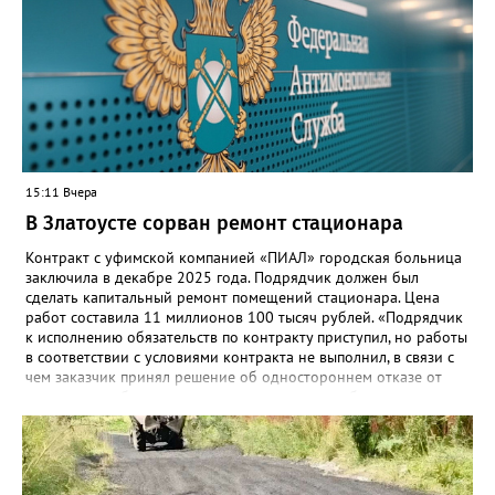
переход пройдёт максимально комфортно для пользователей».
Привычные функции - оценки, расписание, домашние задания,
связь с учителями, знакомые пользователям экосистемы
«Госуслуги Моя школа», не просто сохранятся, они будут
собраны в одном месте, подчеркнули в ведомстве. Причём в
этом случае переход на ТОР станет вообще незаметным.
15:11 Вчера
В Златоусте сорван ремонт стационара
Контракт с уфимской компанией «ПИАЛ» городская больница
заключила в декабре 2025 года. Подрядчик должен был
сделать капитальный ремонт помещений стационара. Цена
работ составила 11 миллионов 100 тысяч рублей. «Подрядчик
к исполнению обязательств по контракту приступил, но работы
в соответствии с условиями контракта не выполнил, в связи с
чем заказчик принял решение об одностороннем отказе от
исполнения обязательств по контракту», – сообщили в
Челябинском УФАС. Антимонопольная служба приняла
решение включить ООО «ПИАЛ» в реестр недобросовестных
поставщиков. В чёрном списке уфимский подрядчик будет два
года.