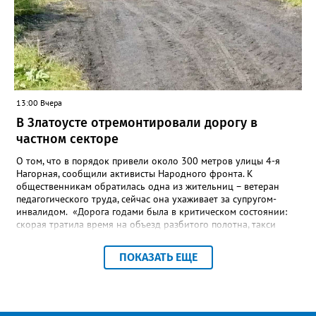
13:00 Вчера
В Златоусте отремонтировали дорогу в
частном секторе
О том, что в порядок привели около 300 метров улицы 4-я
Нагорная, сообщили активисты Народного фронта. К
общественникам обратилась одна из жительниц – ветеран
педагогического труда, сейчас она ухаживает за супругом-
инвалидом. «Дорога годами была в критическом состоянии:
скорая тратила время на объезд разбитого полотна, такси
порой отказывались пробираться к домам, щадя подвеску, а
однажды реанимация не смогла добраться до больного.
ПОКАЗАТЬ ЕЩЕ
Жители писали в администрацию города и другие инстанции,
пытались ремонтировать дорогу своими силами – всё тщетно»,
– рассказали в ОНФ. Общественники подчеркнули: именно
они добились, чтобы участок разровняли и отсыпали. Для
этого потребовалось обратиться в мэрию Златоуста.