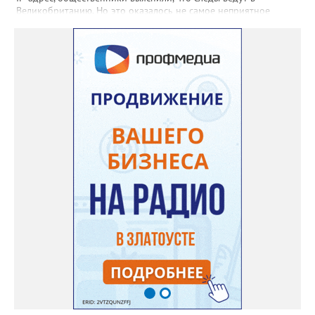
Великобританию. Но это оказалось не самое неприятное
открытие. «Сайт не содержит никакой конкретики.
Единственный рабочий элемент страницы — это форма
выбора объема топлива на 10, 50 или 100 литров с
последующим переходом к оплате. А значит, это классическая
ловушка мошенников», - сообщил руководитель Народного
фронта в Челябинской области Денис Рыжий. Активисты
советуют землякам быть осторожнее. И рассказывать о
подобных схемах «Мошеловке.РФ». Между тем, ситуация на
российском топливном рынке вроде бы стабилизировалась,
рапортуют власти. По данным замминистра энергетики Павла
Сорокина, очередей на АЗС нет в Москве, Санкт-Петербурге и
Ленинградской области. Во многих регионах сняты
ограничения на продажу бензина. В Челябинской области
региональный топливный штаб был создан в конце июня. 18
июля после очередного заседания губернатор Алексей Текслер
поручил увеличить количество бензовозов, вывести на самые
загруженные АЗС полицейские патрули, контролировать запасы
бензина и объёмы его продаж, а также обеспечить
бесперебойное снабжение горючим пожарных, скорых и
общественного транспорта.