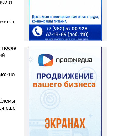
ржали
 метра
я после
ый
 можно
облемы
ся ещё