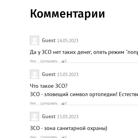
Комментарии
Guest
14.05.2023
Да у ЗСО нет таких денег, опять режим "по
Имя
Цитировать
0
Guest
15.05.2023
Что такое ЗСО?
ЗСО - зловещий символ ортопедии! Естест
Имя
Цитировать
0
Guest
15.05.2023
ЗСО - зона санитарной охраны)
Имя
Цитировать
0