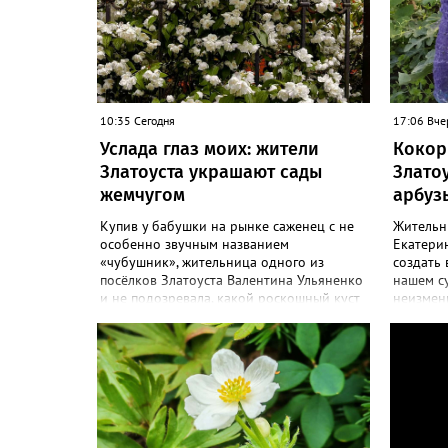
10:35 Сегодня
17:06 Вче
Услада глаз моих: жители
Кокор
Златоуста украшают сады
Злато
жемчугом
арбуз
Купив у бабушки на рынке саженец с не
Жительн
особенно звучным названием
Екатерин
«чубушник», жительница одного из
создать 
посёлков Златоуста Валентина Ульяненко
нашем с
и не подозревала, какой роскошный куст
неизменн
украсит её сад. А аромат – слаще, чем у
сезоне –
жасмина! «Златоуст.инфо» узнал
узнал с
особенности ухода за этим кустарником.
ягоды. «
«Всем своим подругам и коллегам
полакоми
посоветовала непременно посадить
арбузико
чубушник, и его становится в нашем
размера 
городе всё больше, - рассказала нашему
поделила
порталу Валентина. – У меня растёт, на
– В этом