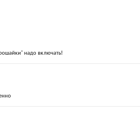
прошайки" надо включать!
венно