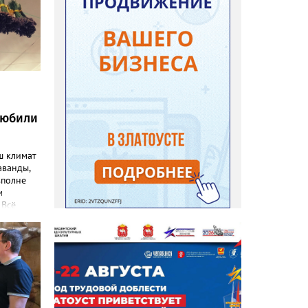
любили
ш климат
аванды,
вполне
м
 Всё
емятся
эстетику
 узнал
ниц. «Я
евого
), -
ка
–