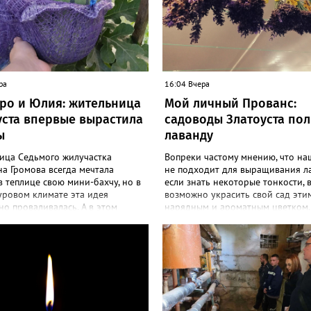
ра
16:04 Вчера
ро и Юлия: жительница
Мой личный Прованс:
уста впервые вырастила
садоводы Златоуста по
ы
лаванду
ица Седьмого жилучастка
Вопреки частому мнению, что на
а Громова всегда мечтала
не подходит для выращивания л
в теплице свою мини-бахчу, но в
если знать некоторые тонкости, 
уровом климате эта идея
возможно украсить свой сад эти
о проваливалась. А в этом
нарядным и ароматным цветком.
 получилось! «Златоуст.инфо»
больше садоводов Златоуста стр
екреты выращивания полосатой
разводить лаванду за её особую 
Сколько раньше не пыталась
и дивный запах. «Златоуст.инфо»
ться пусть маленьким, но своим
об успешном опыте местных дач
м, всё мимо: вырастали до
вырастила лаванду нежно-сирен
бобов и отваливались, -
красивого цвета из семян (на фото
сь со «Златоуст.инфо» садовод.
отметила «Златоуст.инфо» хозяй
 году посадила сорт так
частного дома Екатерина Бойко. 