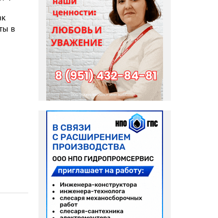
ак
ты в