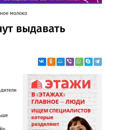
тное молоко
ут выдавать
одители
льше
й».