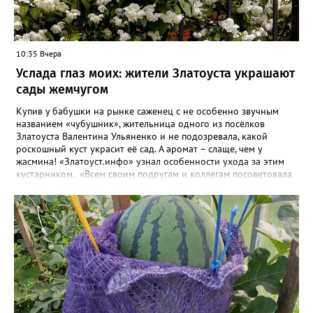
10:35 Вчера
Услада глаз моих: жители Златоуста украшают
сады жемчугом
Купив у бабушки на рынке саженец с не особенно звучным
названием «чубушник», жительница одного из посёлков
Златоуста Валентина Ульяненко и не подозревала, какой
роскошный куст украсит её сад. А аромат – слаще, чем у
жасмина! «Златоуст.инфо» узнал особенности ухода за этим
кустарником. «Всем своим подругам и коллегам посоветовала
непременно посадить чубушник, и его становится в нашем
городе всё больше, - рассказала нашему порталу Валентина. – У
меня растёт, на мой взгляд, самый красивый сорт – «Жемчуг».
Моему кусту (на фото) четыре года, достаточно компактный.
Махровые цветки - диаметром шесть сантиметров. Цветёт в
июле не менее трёх недель. Oчень ароматный, что редко
встречается у сортовых особeй. Не бойтесь подстригать - он
это любит. Если не знаете, чем украсить свой сад, сажайте
чубушник, не пожалеете!». «Жемчужные» цветы Валентина
сушит и зимой добавляет в чай. Следующей весной планирует
приобрести в питомнике ещё один сорт чубушника – «Зоя