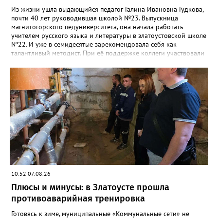
Из жизни ушла выдающийся педагог Галина Ивановна Гудкова,
почти 40 лет руководившая школой №23. Выпускница
магнитогорского педуниверситета, она начала работать
учителем русского языка и литературы в златоустовской школе
№22. И уже в семидесятые зарекомендовала себя как
талантливый методист. При её поддержке коллеги участвовали
в профессиональных конкурсах и добивались успехов.
«Благодаря её мудрому руководству в школе сформировался
сильный педагогический коллектив, объединённый общими
ценностями и любовью к своему делу. Для многих Галина
Ивановна навсегда останется не только талантливым
руководителем, но и настоящим Учителем с большой буквы», -
говорится в сообществе школы №23 во ВКонтакте. Свои
соболезнования семье Галины Ивановны выразил глава
Златоуста Олег Решетников. «Её вклад зафиксирован в
важнейших документах школы, но главное - он остался в
людях: в тех учителях, которых она поддержала, в тех
учениках, которых она вдохновила. Заслуженный учитель РФ,
«Отличник народного просвещения», обладатель медали «За
10:52 07.08.26
доблестный труд», Галина Ивановна оставила не только
награды и документы, но и работающий, живой механизм
Плюсы и минусы: в Златоусте прошла
школы, который продолжает жить её принципами», - говорится
противоаварийная тренировка
в некрологе.
Готовясь к зиме, муниципальные «Коммунальные сети» не