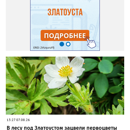
самосевом в ней отлично прорастают. Если иногда срезать
сухие цветы и стряхивать семена вокруг куртины, лаванда
весной прорастет сама. Ещё один секрет – этот символ
Прованса не любит «вкусную» почву. Добавляйте в посадочную
яму гравий и песок – требуется хороший дренаж. В первый год
Екатерина рекомендует цветы убирать, чтобы силы куста
пошли на наращивание корневой системы. А со второго года
пусть лаванда цветёт во всю силу! Фото: Екатерина Бойко,
специально для «Златоуст.инфо». Обсуждение новости здесь
ВКОНТАКТЕ https://vk.com/newszlatoust74
13:27 07.08.26
В лесу под Златоустом зацвели первоцветы