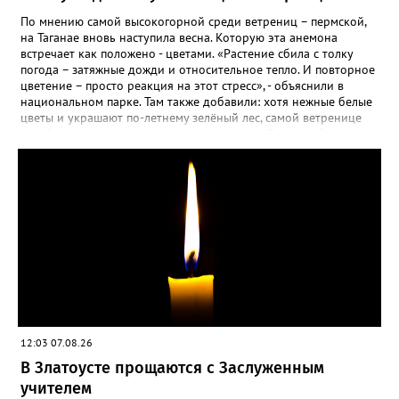
По мнению самой высокогорной среди ветрениц – пермской,
на Таганае вновь наступила весна. Которую эта анемона
встречает как положено - цветами. «Растение сбила с толку
погода – затяжные дожди и относительное тепло. И повторное
цветение – просто реакция на этот стресс», - объяснили в
национальном парке. Там также добавили: хотя нежные белые
цветы и украшают по-летнему зелёный лес, самой ветренице
такой «рецидив» пользы не приносит, а наоборот, забирает
силы перед долгой зимовкой.
12:03 07.08.26
В Златоусте прощаются с Заслуженным
учителем