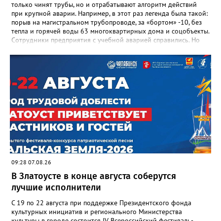
только чинят трубы, но и отрабатывают алгоритм действий
при крупной аварии. Например, в этот раз легенда была такой:
порыв на магистральном трубопроводе, за «бортом» -10, без
тепла и горячей воды 63 многоквартирных дома и соцобъекты.
Сотрудники предприятия с учебной аварией справились. Но
участвовавшие в тренировке представители Госжилинспекции
отметили и недочёты. «Например, управляющие компании
несвоевременно приняли меры для предотвращения
“перемерзания” общей домовой тепловой сети
многоквартирного дома, отсутствовало взаимодействие с
ресурсоснабжающей организацией, ЕДДС и иными службами»,
— сообщила начальник Главного управления ГЖИ Ирина
Настенко. В следующий раз, рекомендовали в
Госжилинспекции, службы должны действовать слаженно. И
оперативно делиться информацией со всеми
заинтересованными – от поставщика тепла до конечных
потребителей.
09:28 07.08.26
В Златоусте в конце августа соберутся
лучшие исполнители
С 19 по 22 августа при поддержке Президентского фонда
культурных инициатив и регионального Министерства
культуры в городе состоится IV Всероссийский фестиваль-