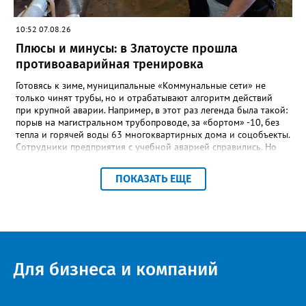
учениках, которых она вдохновила. Заслуженный учитель РФ,
«Отличник народного просвещения», обладатель медали «За
10:52 07.08.26
доблестный труд», Галина Ивановна оставила не только
награды и документы, но и работающий, живой механизм
Плюсы и минусы: в Златоусте прошла
школы, который продолжает жить её принципами», - говорится
противоаварийная тренировка
в некрологе.
Готовясь к зиме, муниципальные «Коммунальные сети» не
только чинят трубы, но и отрабатывают алгоритм действий
при крупной аварии. Например, в этот раз легенда была такой:
порыв на магистральном трубопроводе, за «бортом» -10, без
тепла и горячей воды 63 многоквартирных дома и соцобъекты.
Сотрудники предприятия с учебной аварией справились. Но
участвовавшие в тренировке представители Госжилинспекции
отметили и недочёты. «Например, управляющие компании
ПОКАЗАТЬ ЕЩЕ
несвоевременно приняли меры для предотвращения
“перемерзания” общей домовой тепловой сети
многоквартирного дома, отсутствовало взаимодействие с
ресурсоснабжающей организацией, ЕДДС и иными службами»,
— сообщила начальник Главного управления ГЖИ Ирина
Настенко. В следующий раз, рекомендовали в
Госжилинспекции, службы должны действовать слаженно. И
Для бизнеса и компаний
оперативно делиться информацией со всеми
заинтересованными – от поставщика тепла до конечных
потребителей.