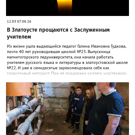
12:03 07.08.26
В Златоусте прощаются с Заслуженным
учителем
Из жизни ушла выдающийся педагог Галина Ивановна Гудкова,
почти 40 лет руководившая школой №23. Выпускница
магнитогорского педуниверситета, она начала работать
учителем русского языка и литературы в златоустовской школе
№22. И уже в семидесятые зарекомендовала себя как
талантливый методист. При её поддержке коллеги участвовали
в профессиональных конкурсах и добивались успехов.
«Благодаря её мудрому руководству в школе сформировался
сильный педагогический коллектив, объединённый общими
ценностями и любовью к своему делу. Для многих Галина
Ивановна навсегда останется не только талантливым
руководителем, но и настоящим Учителем с большой буквы», -
говорится в сообществе школы №23 во ВКонтакте. Свои
соболезнования семье Галины Ивановны выразил глава
Златоуста Олег Решетников. «Её вклад зафиксирован в
важнейших документах школы, но главное - он остался в
людях: в тех учителях, которых она поддержала, в тех