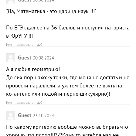
"Да, Математика - это царица наук !!!"
По ЕГЭ сдал ее на 36 баллов и поступил на юриста
в ЮрУГУ !!!
Имя
Цитировать
0
Guest
30.08.2024
А я любил геометрию!
До сих пор нахожу точки, где меня не достать и не
провести параллели, а уж тем более не взять на
котангенс или подойти перпендикулярно)!
Имя
Цитировать
0
Guest
23.10.2024
По какому критерию вообще можно выбирать что
хорошо что плохо!!!???Кому то алгебра нах не