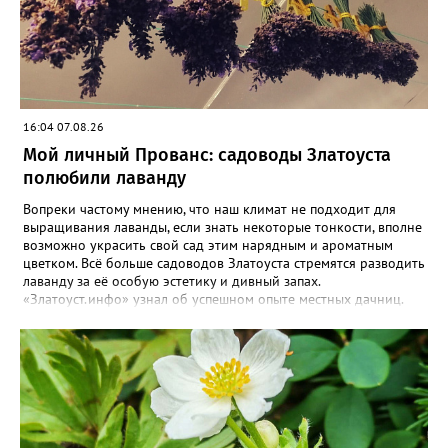
16:04 07.08.26
Мой личный Прованс: садоводы Златоуста
полюбили лаванду
Вопреки частому мнению, что наш климат не подходит для
выращивания лаванды, если знать некоторые тонкости, вполне
возможно украсить свой сад этим нарядным и ароматным
цветком. Всё больше садоводов Златоуста стремятся разводить
лаванду за её особую эстетику и дивный запах.
«Златоуст.инфо» узнал об успешном опыте местных дачниц.
«Я вырастила лаванду нежно-сиреневого красивого цвета из
семян (на фото), - отметила «Златоуст.инфо» хозяйка частного
дома Екатерина Бойко. – Посадила вдоль забора, потому что
низины этот цветок не любит. Вот уже второй год растет и
радует меня. Соседи просят саженцы: аромат и до них
доносится. В конце лета собираю лаванду в пучки, сушу –
получаются букеты и саше одновременно. Лаванда широко
используется и в кулинарии». Семена, отметила собеседница