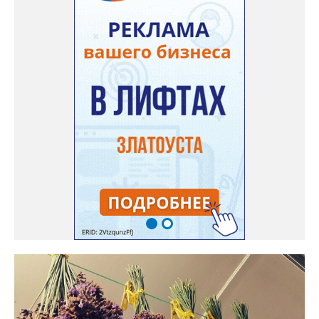
полосатиков в сетках из-под овощей или авоськах,
подкармливаю. Не терпится попробовать!». Опытные
бахчеводы из южных регионов в соцсетях посоветовали нашей
землячке: арбуз будет созревшим не раньше, чем с его кожуры
пропадет матовость (станет глянцевым). По срокам опыления
норма зрелости для «Коккоро» - не менее 42 дней от завязи
размером с грецкий орех. Екатерина выяснила у знающих
людей и причину своих неудач – её сеянцы не опылялись, и это
нужно было делать самостоятельно. «Мужской» цветочек для
этого прикладывают к «женскому» - тычинку к пестику. Фото:
Екатерина Громова, специально для «Златоуст.инфо».
Обсуждение новости здесь
ВКОНТАКТЕ https://vk.com/newszlatoust74