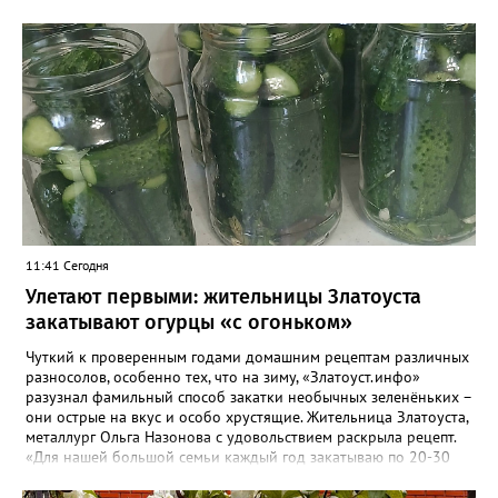
11:41 Сегодня
Улетают первыми: жительницы Златоуста
закатывают огурцы «с огоньком»
Чуткий к проверенным годами домашним рецептам различных
разносолов, особенно тех, что на зиму, «Златоуст.инфо»
разузнал фамильный способ закатки необычных зеленёньких –
они острые на вкус и особо хрустящие. Жительница Златоуста,
металлург Ольга Назонова с удовольствием раскрыла рецепт.
«Для нашей большой семьи каждый год закатываю по 20-30
банок таких огурчиков «с огоньком», но они всё равно
улетают со стола первыми, а гости неизменно просят рецепт, -