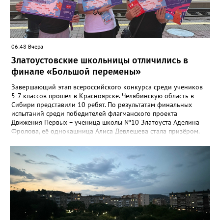
ответы помогут обратить внимание на темы, которые
действительно важны для людей», - утверждают в
министерстве.
06:48 Вчера
Златоустовские школьницы отличились в
финале «Большой перемены»
Завершающий этап всероссийского конкурса среди учеников
5-7 классов прошёл в Красноярске. Челябинскую область в
Сибири представили 10 ребят. По результатам финальных
испытаний среди победителей флагманского проекта
Движения Первых – ученица школы №10 Златоуста Аделина
Фролова, её однокашница Алиса Девлешева стала призёром.
«Церемония закрытия финала прошла в Сибирском
федеральном университете с участием Президента Российской
Федерации Владимира Путина, который поздравил участников
с успешным завершением конкурса и отметил значимость
проекта для развития талантливой молодёжи», - сообщили в
Движении Первых Златоуста. Победителей Всероссийского
конкурса «Большая перемена» ждёт многодневное
«Путешествие мечты» на специальном поезде РЖД по
маршруту Москва-Владивосток с остановками на Байкале и
космодроме Байконур, а также в крупных городах по дороге.