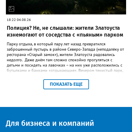
18:22 04.08.26
Полиция? Не, не слышали: жители Златоуста
изнемогают от соседства с «пьяным» парком
Парку отдыха, в который пару лет назад превратился
заброшенный пустырь в районе Северо-Запада (неподалёку от
ресторана «Старый замок»), жители Златоуста радовались
недолго. Даже днём там сложно спокойно прогуляться с
детьми и посидеть на лавочках – на них уже расположились с
бутылками и банками «отдыхающие». Вечером тенистый парк,
мило освещённый уютными фонарями, и вовсе становится
пристанищем многочисленных «пьяных» компаний, и жители
ПОКАЗАТЬ ЕЩЕ
соседних многоэтажек до утра не могут сомкнуть глаз.
«Златоуст.инфо» выслушал их претензии. «Благоустройство –
это замечательно, пусть в нашем городе будут новые парки, но
почему их не патрулирует полиция? - недоумевает жительница
дома № 7 во 2 квартале Северо-Запада Светлана К. – Это не
парк, а исчадие ада. Круглосуточно в нём распивают спиртное
и стар, и млад, врубают музыку из колонок, поют, матерятся и
Для бизнеса и компаний
дерутся. К вечеру градус веселья повышается в разы. Во время
выпускных балов и на День металлурга там были просто