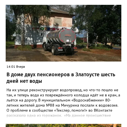
качества жизни и охраны здоровья златоустовцев и
повышение энергоэффективности систем. Кроме электронных
схем, исполнителю нужно разработать предложения по
строительству и реконструкции водоснабжения и канализации,
оценив размер вложений, а также представить перечень
бесхозных объектов и возможные сценарии развития этой
сферы городского хозяйства. В июне 2025 года
«Златоуст.инфо» сообщал о подобных торгах. Тогда цена
вопроса была почти в три раза выше - 9 миллионов 13 тысяч
486 рублей, а в списке работ была разработка электронной
системы ливнёвок.
14:01 Вчера
В доме двух пенсионеров в Златоусте шесть
дней нет воды
На их улице реконструируют водопровод, но что-то пошло не
так, и теперь вода из повреждённого колодца идёт не в кран, а
льётся на дорогу. В муниципальном «Водоснабжении» 80-
летних жителей дома №88 на Мичурина послали к водовозке.
О проблеме в сообществе «Текслер, помоги!» во ВКонтакте
рассказала одна из горожанок. «На данное происшествие
аварийная бригада до сих пор не приехала, и по словам
гл.инженера Шепелева А.Н. из обслуживающей организации