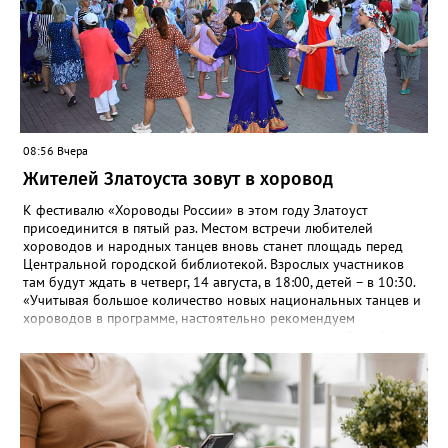
08:56 Вчера
Жителей Златоуста зовут в хоровод
К фестивалю «Хороводы России» в этом году Златоуст
присоединится в пятый раз. Местом встречи любителей
хороводов и народных танцев вновь станет площадь перед
Центральной городской библиотекой. Взрослых участников
там будут ждать в четверг, 14 августа, в 18:00, детей – в 10:30.
«Учитывая большое количество новых национальных танцев и
хороводов в программе, настоятельно рекомендуем
познакомиться с ними на репетициях, которые пройдут 6
(четверг) и 11 (вторник) августа в 18:00 на той же площади, -
сообщают организаторы. И добавляют: - Репетиции состоятся в
любую погоду! Если не на открытом воздухе, то в большом
зале на 5-ом этаже». Праздники для детей и взрослых в этом
году будут объединены общим названием «Златоустовский
народ, вставай в единый хоровод!».