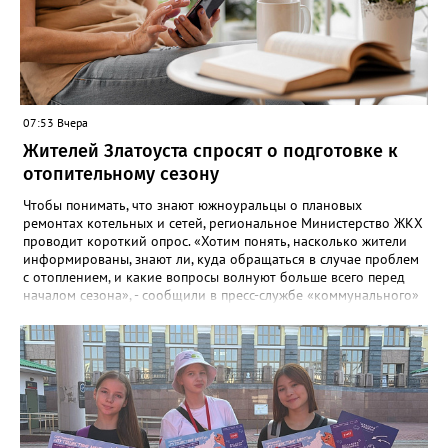
07:53 Вчера
Жителей Златоуста спросят о подготовке к
отопительному сезону
Чтобы понимать, что знают южноуральцы о плановых
ремонтах котельных и сетей, региональное Министерство ЖКХ
проводит короткий опрос. «Хотим понять, насколько жители
информированы, знают ли, куда обращаться в случае проблем
с отоплением, и какие вопросы волнуют больше всего перед
началом сезона», - сообщили в пресс-службе «коммунального»
ведомства. В анкете, с которой ознакомился «Златоуст.инфо»,
6 вопросов. Южноуральцам, например, предлагают поделиться
опасениями, мучающими их накануне зимы. Среди вариантов:
своевременное начало отопительного сезона, температура в
квартире, возможные аварии и перебои, размер платы за
отопление. А также поставить оценку работе управляющей
компании – в диапазоне от «Безусловно хорошо» до
«Безусловно плохо». «Опрос займет всего пару минут, но ваши