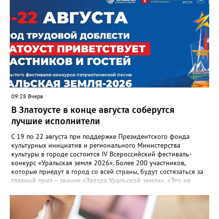
несвоевременно приняли меры для предотвращения
“перемерзания” общей домовой тепловой сети
многоквартирного дома, отсутствовало взаимодействие с
ресурсоснабжающей организацией, ЕДДС и иными службами»,
— сообщила начальник Главного управления ГЖИ Ирина
Настенко. В следующий раз, рекомендовали в
Госжилинспекции, службы должны действовать слаженно. И
оперативно делиться информацией со всеми
заинтересованными – от поставщика тепла до конечных
потребителей.
09:28 Вчера
В Златоусте в конце августа соберутся
лучшие исполнители
С 19 по 22 августа при поддержке Президентского фонда
культурных инициатив и регионального Министерства
культуры в городе состоится IV Всероссийский фестиваль-
конкурс «Уральская земля 2026». Более 200 участников,
которые приедут в город со всей страны, будут состязаться за
главный приз – звание «Звезда Уральской земли». «Это не
просто конкурс, а четыре дня живого творчества:
прослушивания участников, мастер-классы от ведущих
наставников, выступления победителей прошлых лет и
приглашённых артистов», - сообщает оргкомитет. Вход на все