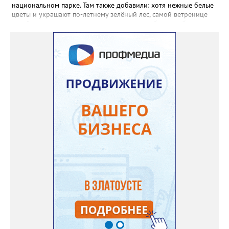
пусть лаванда цветёт во всю силу! Фото: Екатерина Бойко,
национальном парке. Там также добавили: хотя нежные белые
специально для «Златоуст.инфо». Обсуждение новости здесь
цветы и украшают по-летнему зелёный лес, самой ветренице
ВКОНТАКТЕ https://vk.com/newszlatoust74
такой «рецидив» пользы не приносит, а наоборот, забирает
силы перед долгой зимовкой.