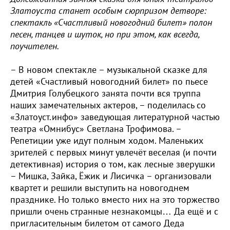
Златоуста станет особым сюрпризом детворе:
спектакль «Счастливый новогодний билет» полон
песен, танцев и шуток, но при этом, как всегда,
поучителен.
– В новом спектакле – музыкальной сказке для
детей «Счастливый новогодний билет» по пьесе
Дмитрия Голубецкого занята почти вся труппа
наших замечательных актеров, – поделилась со
«Златоуст.инфо» заведующая литературной частью
театра «Омнибус» Светлана Трофимова. –
Репетиции уже идут полным ходом. Маленьких
зрителей с первых минут увлечёт веселая (и почти
детективная) история о том, как лесные зверушки
– Мишка, Зайка, Ёжик и Лисичка – организовали
квартет и решили выступить на новогоднем
празднике. Но только вместо них на это торжество
пришли очень странные незнакомцы… Да ещё и с
пригласительным билетом от самого Деда