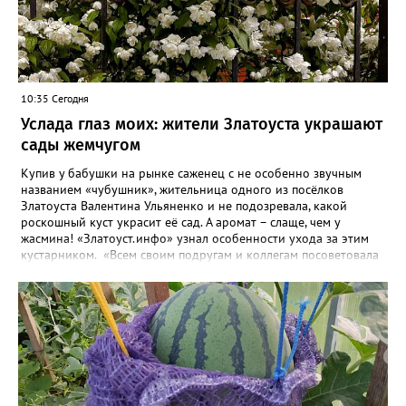
10:35 Сегодня
Услада глаз моих: жители Златоуста украшают
сады жемчугом
Купив у бабушки на рынке саженец с не особенно звучным
названием «чубушник», жительница одного из посёлков
Златоуста Валентина Ульяненко и не подозревала, какой
роскошный куст украсит её сад. А аромат – слаще, чем у
жасмина! «Златоуст.инфо» узнал особенности ухода за этим
кустарником. «Всем своим подругам и коллегам посоветовала
непременно посадить чубушник, и его становится в нашем
городе всё больше, - рассказала нашему порталу Валентина. – У
меня растёт, на мой взгляд, самый красивый сорт – «Жемчуг».
Моему кусту (на фото) четыре года, достаточно компактный.
Махровые цветки - диаметром шесть сантиметров. Цветёт в
июле не менее трёх недель. Oчень ароматный, что редко
встречается у сортовых особeй. Не бойтесь подстригать - он
это любит. Если не знаете, чем украсить свой сад, сажайте
чубушник, не пожалеете!». «Жемчужные» цветы Валентина