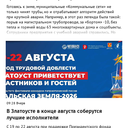
Готовясь к зиме, муниципальные «Коммунальные сети» не
только чинят трубы, но и отрабатывают алгоритм действий
при крупной аварии. Например, в этот раз легенда была такой:
порыв на магистральном трубопроводе, за «бортом» -10, без
тепла и горячей воды 63 многоквартирных дома и соцобъекты.
Сотрудники предприятия с учебной аварией справились. Но
участвовавшие в тренировке представители Госжилинспекции
отметили и недочёты. «Например, управляющие компании
несвоевременно приняли меры для предотвращения
“перемерзания” общей домовой тепловой сети
многоквартирного дома, отсутствовало взаимодействие с
ресурсоснабжающей организацией, ЕДДС и иными службами»,
— сообщила начальник Главного управления ГЖИ Ирина
Настенко. В следующий раз, рекомендовали в
Госжилинспекции, службы должны действовать слаженно. И
оперативно делиться информацией со всеми
заинтересованными – от поставщика тепла до конечных
потребителей.
09:28 Вчера
В Златоусте в конце августа соберутся
лучшие исполнители
С 19 по 22 августа при поддержке Президентского фонда