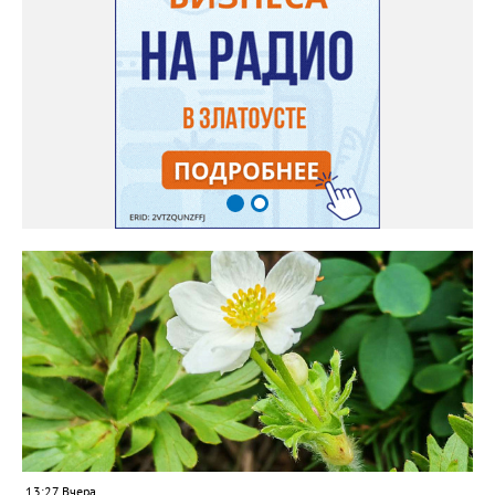
садовод советует сразу убрать семена в холодильник на два
месяца, а место посадки - мульчировать мелкой корой. Семена
самосевом в ней отлично прорастают. Если иногда срезать
сухие цветы и стряхивать семена вокруг куртины, лаванда
весной прорастет сама. Ещё один секрет – этот символ
Прованса не любит «вкусную» почву. Добавляйте в посадочную
яму гравий и песок – требуется хороший дренаж. В первый год
Екатерина рекомендует цветы убирать, чтобы силы куста
пошли на наращивание корневой системы. А со второго года
пусть лаванда цветёт во всю силу! Фото: Екатерина Бойко,
специально для «Златоуст.инфо». Обсуждение новости здесь
ВКОНТАКТЕ https://vk.com/newszlatoust74
13:27 Вчера