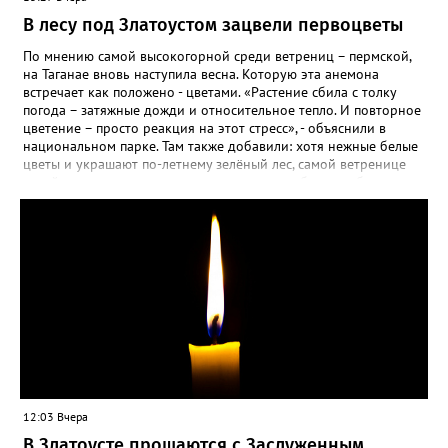
В лесу под Златоустом зацвели первоцветы
По мнению самой высокогорной среди ветрениц – пермской,
на Таганае вновь наступила весна. Которую эта анемона
встречает как положено - цветами. «Растение сбила с толку
погода – затяжные дожди и относительное тепло. И повторное
цветение – просто реакция на этот стресс», - объяснили в
национальном парке. Там также добавили: хотя нежные белые
цветы и украшают по-летнему зелёный лес, самой ветренице
такой «рецидив» пользы не приносит, а наоборот, забирает
силы перед долгой зимовкой.
12:03 Вчера
В Златоусте прощаются с Заслуженным