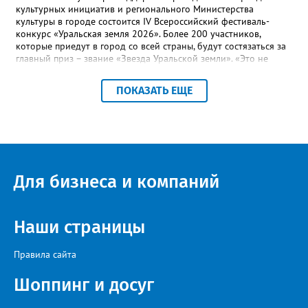
культурных инициатив и регионального Министерства
культуры в городе состоится IV Всероссийский фестиваль-
конкурс «Уральская земля 2026». Более 200 участников,
которые приедут в город со всей страны, будут состязаться за
главный приз – звание «Звезда Уральской земли». «Это не
просто конкурс, а четыре дня живого творчества:
прослушивания участников, мастер-классы от ведущих
ПОКАЗАТЬ ЕЩЕ
наставников, выступления победителей прошлых лет и
приглашённых артистов», - сообщает оргкомитет. Вход на все
фестивальные мероприятия будет свободным. В 2025 году в
фестивале участвовали 26 финалистов из городов
Челябинской, Свердловской, Курганской, Оренбургской
областей, Ханты-Мансийского автономного округа и
Республики Башкортостан. Приглашённой звездой стал
Для бизнеса и компаний
идейный вдохновитель, организатор фестиваля, эстрадный
певец, победитель главного патриотического конкурса страны
«Солдатский конверт», лауреат премии в области культуры и
искусства «Золотая лира», участник телевизионных проектов
Наши страницы
на Первом канале, обладатель звания «Голос страны» Алексей
Ковин.
Правила сайта
Шоппинг и досуг