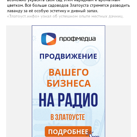
цветком. Всё больше садоводов Златоуста стремятся разводить
лаванду за её особую эстетику и дивный запах.
«Златоуст.инфо» узнал об успешном опыте местных дачниц.
«Я вырастила лаванду нежно-сиреневого красивого цвета из
семян (на фото), - отметила «Златоуст.инфо» хозяйка частного
дома Екатерина Бойко. – Посадила вдоль забора, потому что
низины этот цветок не любит. Вот уже второй год растет и
радует меня. Соседи просят саженцы: аромат и до них
доносится. В конце лета собираю лаванду в пучки, сушу –
получаются букеты и саше одновременно. Лаванда широко
используется и в кулинарии». Семена, отметила собеседница
нашего портала, у неё были сорта «Вознесенская узколистная».
Только она хорошо зимует без укрытия. Всхожесть оказалась
на удивление хорошей: из пяти семян из каждой пачки четыре
взошли даже без стратификации. После покупки (по весне)
садовод советует сразу убрать семена в холодильник на два
месяца, а место посадки - мульчировать мелкой корой. Семена
самосевом в ней отлично прорастают. Если иногда срезать
сухие цветы и стряхивать семена вокруг куртины, лаванда
весной прорастет сама. Ещё один секрет – этот символ
Прованса не любит «вкусную» почву. Добавляйте в посадочную
яму гравий и песок – требуется хороший дренаж. В первый год
Екатерина рекомендует цветы убирать, чтобы силы куста
пошли на наращивание корневой системы. А со второго года