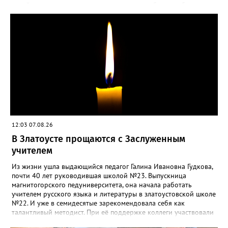
такой «рецидив» пользы не приносит, а наоборот, забирает
силы перед долгой зимовкой.
12:03 07.08.26
В Златоусте прощаются с Заслуженным
учителем
Из жизни ушла выдающийся педагог Галина Ивановна Гудкова,
почти 40 лет руководившая школой №23. Выпускница
магнитогорского педуниверситета, она начала работать
учителем русского языка и литературы в златоустовской школе
№22. И уже в семидесятые зарекомендовала себя как
талантливый методист. При её поддержке коллеги участвовали
в профессиональных конкурсах и добивались успехов.