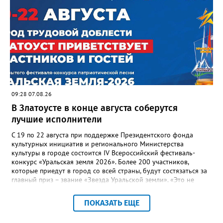
“перемерзания” общей домовой тепловой сети
многоквартирного дома, отсутствовало взаимодействие с
ресурсоснабжающей организацией, ЕДДС и иными службами»,
— сообщила начальник Главного управления ГЖИ Ирина
Настенко. В следующий раз, рекомендовали в
Госжилинспекции, службы должны действовать слаженно. И
оперативно делиться информацией со всеми
заинтересованными – от поставщика тепла до конечных
потребителей.
09:28 07.08.26
В Златоусте в конце августа соберутся
лучшие исполнители
С 19 по 22 августа при поддержке Президентского фонда
культурных инициатив и регионального Министерства
культуры в городе состоится IV Всероссийский фестиваль-
конкурс «Уральская земля 2026». Более 200 участников,
которые приедут в город со всей страны, будут состязаться за
главный приз – звание «Звезда Уральской земли». «Это не
просто конкурс, а четыре дня живого творчества:
прослушивания участников, мастер-классы от ведущих
ПОКАЗАТЬ ЕЩЕ
наставников, выступления победителей прошлых лет и
приглашённых артистов», - сообщает оргкомитет. Вход на все