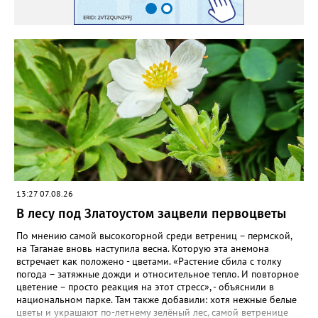
пусть лаванда цветёт во всю силу! Фото: Екатерина Бойко,
специально для «Златоуст.инфо». Обсуждение новости здесь
ВКОНТАКТЕ https://vk.com/newszlatoust74
13:27 07.08.26
В лесу под Златоустом зацвели первоцветы
По мнению самой высокогорной среди ветрениц – пермской,
на Таганае вновь наступила весна. Которую эта анемона
встречает как положено - цветами. «Растение сбила с толку
погода – затяжные дожди и относительное тепло. И повторное
цветение – просто реакция на этот стресс», - объяснили в
национальном парке. Там также добавили: хотя нежные белые
цветы и украшают по-летнему зелёный лес, самой ветренице